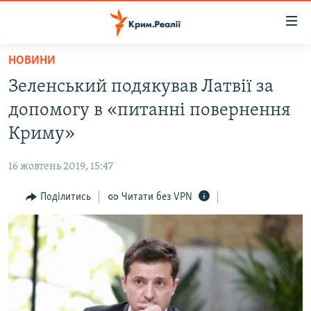
Доступність
посилання
Перейти
НОВИНИ
до
НОВИНИ
Зеленський подякував Латвії за
основного
ВОДА.КРИМ
матеріалу
допомогу в «питанні повернення
ВІДЕО ТА ФОТО
Перейти
Криму»
до
ПОЛІТИКА
основної
16 жовтень 2019, 15:47
БЛОГИ
навігації
Перейти
Поділитись
Читати без VPN
ПОГЛЯД
до
ІНТЕРВ'Ю
пошуку
ВСЕ ЗА ДЕНЬ
СПЕЦПРОЕКТИ
ЯК ОБІЙТИ БЛОКУВАННЯ
ДЕПОРТАЦІЯ