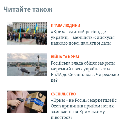
Читайте також
ПРАВА ЛЮДИНИ
«Крим – єдиний регіон, де
українці – меншість»: дискусія
навколо нової пам'ятної дати
ВІЙНА ТА КРИМ
Російська влада обіцяє закрити
морський шлях українським
БпЛА до Севастополя. Чи реально
це?
СУСПІЛЬСТВО
«Крим – не Росія»: маркетплейс
Ozon припинив прийом нових
замовлень на Кримському
півострові