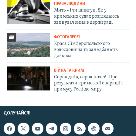
ПРАВА ЛЮДИНИ
Мить – і ти шпигун. Як у
кримських судах розглядають
звинувачення в держзраді
ФОТОГАЛЕРЕЇ
Краса Сімферопольського
водосховища та занедбаність
довкола
ВІЙНА ТА КРИМ
Сорок днів, сорок ночей. Про
результати кримської операції з
примусу Росії до миру
ДОЛУЧАЙСЯ!