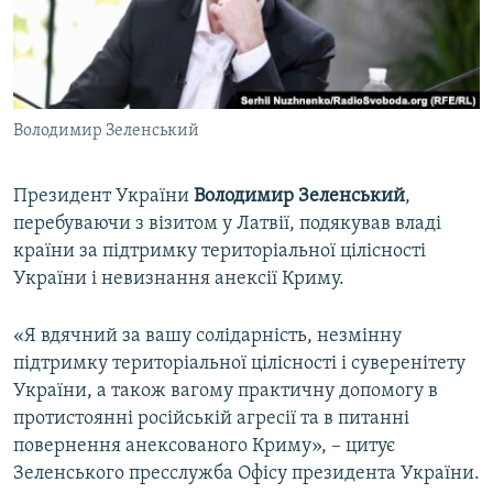
ВІДЕОУРОКИ «ELIFBE»
Русский
СВІДЧЕННЯ ОКУПАЦІЇ
Qırımtatar
УКРАЇНСЬКА ПРОБЛЕМА КРИМУ
Володимир Зеленський
ДОЛУЧАЙСЯ!
ІНФОГРАФІКА
Президент України
Володимир Зеленський
,
перебуваючи з візитом у Латвії, подякував владі
Усі сайти RFE/RL
країни за підтримку територіальної цілісності
України і невизнання анексії Криму.
«Я вдячний за вашу солідарність, незмінну
підтримку територіальної цілісності і суверенітету
України, а також вагому практичну допомогу в
протистоянні російській агресії та в питанні
повернення анексованого Криму», – цитує
Зеленського пресслужба Офісу президента України.