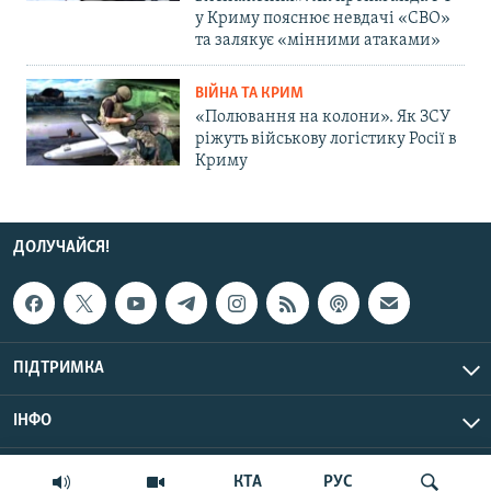
у Криму пояснює невдачі «СВО»
та залякує «мінними атаками»
ВІЙНА ТА КРИМ
«Полювання на колони». Як ЗСУ
ріжуть військову логістику Росії в
Криму
ДОЛУЧАЙСЯ!
ПІДТРИМКА
ІНФО
© Крим.Реалії, 2026 | Усі права застережено.
КТА
РУС