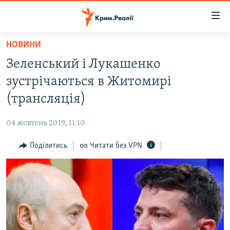
Доступність
посилання
Перейти
НОВИНИ
до
НОВИНИ
Зеленський і Лукашенко
основного
ВОДА.КРИМ
матеріалу
зустрічаються в Житомирі
ВІДЕО ТА ФОТО
Перейти
(трансляція)
до
ПОЛІТИКА
основної
04 жовтень 2019, 11:10
БЛОГИ
навігації
Перейти
Поділитись
Читати без VPN
ПОГЛЯД
до
ІНТЕРВ'Ю
пошуку
ВСЕ ЗА ДЕНЬ
СПЕЦПРОЕКТИ
ЯК ОБІЙТИ БЛОКУВАННЯ
ДЕПОРТАЦІЯ