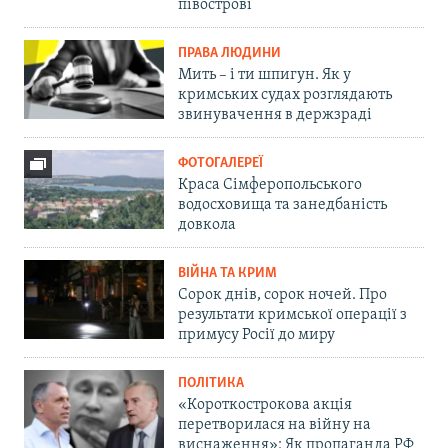
півострові
ПРАВА ЛЮДИНИ
Мить – і ти шпигун. Як у
кримських судах розглядають
звинувачення в держзраді
ФОТОГАЛЕРЕЇ
Краса Сімферопольського
водосховища та занедбаність
довкола
ВІЙНА ТА КРИМ
Сорок днів, сорок ночей. Про
результати кримської операції з
примусу Росії до миру
ПОЛІТИКА
«Короткострокова акція
перетворилася на війну на
виснаження»: Як пропаганда РФ