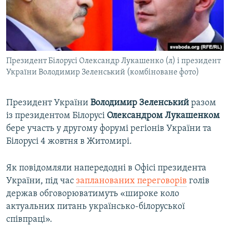
ВІДЕОУРОКИ «ELIFBE»
Русский
СВІДЧЕННЯ ОКУПАЦІЇ
Qırımtatar
УКРАЇНСЬКА ПРОБЛЕМА КРИМУ
Президент Білорусі Олександр Лукашенко (л) і президент
ДОЛУЧАЙСЯ!
ІНФОГРАФІКА
України Володимир Зеленський (комбіноване фото)
Президент України
Володимир Зеленський
разом
Усі сайти RFE/RL
із президентом Білорусі
Олександром Лукашенком
бере участь у другому форумі регіонів України та
Білорусі 4 жовтня в Житомирі.
Як повідомляли напередодні в Офісі президента
України, під час
запланованих переговорів
голів
держав обговорюватимуть «широке коло
актуальних питань українсько-білоруської
співпраці».