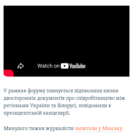
У рамках форуму планується підписання низки
двосторонніх документів про співробітництво між
регіонами України та Білорусі, повідомили в
президентській канцелярії.
Минулого тижня журналісти
запитали у Мінську