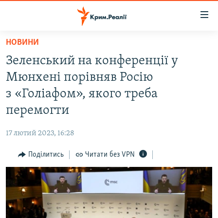
Доступність
посилання
Перейти
НОВИНИ
до
НОВИНИ
Зеленський на конференції у
основного
ВОДА.КРИМ
матеріалу
Мюнхені порівняв Росію
ВІДЕО ТА ФОТО
Перейти
з «Голіафом», якого треба
до
ПОЛІТИКА
перемогти
основної
БЛОГИ
навігації
17 лютий 2023, 16:28
Перейти
ПОГЛЯД
до
Поділитись
Читати без VPN
ІНТЕРВ'Ю
пошуку
ВСЕ ЗА ДЕНЬ
СПЕЦПРОЕКТИ
ЯК ОБІЙТИ БЛОКУВАННЯ
ДЕПОРТАЦІЯ