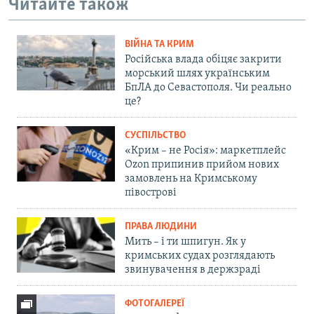
Читайте також
ВІЙНА ТА КРИМ
Російська влада обіцяє закрити
морський шлях українським
БпЛА до Севастополя. Чи реально
це?
СУСПІЛЬСТВО
«Крим – не Росія»: маркетплейс
Ozon припинив прийом нових
замовлень на Кримському
півострові
ПРАВА ЛЮДИНИ
Мить – і ти шпигун. Як у
кримських судах розглядають
звинувачення в держзраді
ФОТОГАЛЕРЕЇ