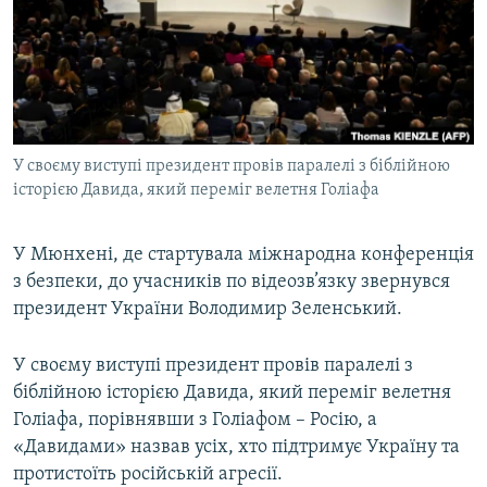
ВІДЕОУРОКИ «ELIFBE»
Русский
СВІДЧЕННЯ ОКУПАЦІЇ
Qırımtatar
УКРАЇНСЬКА ПРОБЛЕМА КРИМУ
ДОЛУЧАЙСЯ!
ІНФОГРАФІКА
У своєму виступі президент провів паралелі з біблійною
історією Давида, який переміг велетня Голіафа
Усі сайти RFE/RL
У Мюнхені, де стартувала міжнародна конференція
з безпеки, до учасників по відеозв’язку звернувся
президент України Володимир Зеленський.
У своєму виступі президент провів паралелі з
біблійною історією Давида, який переміг велетня
Голіафа, порівнявши з Голіафом – Росію, а
«Давидами» назвав усіх, хто підтримує Україну та
протистоїть російській агресії.