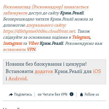
Роскомнагляд (Роскомнадзор) намагається
заблокувати
доступ до сайту
Крим.Реалії
.
Безперешкодно читати Крим.Реалії можна за
допомогою
дзеркального сайту
:
https://dfs0qrmo00d6u.cloudfront.net
. Також
слідкуйте за основними подіями в
Telegram
,
Instagram
та
Viber
Крим.Реалії
. Ре
комендуємо вам
встановити
VPN
.
Новини без блокування і цензури!
Встановити
додаток
Крим.Реалії для
iOS
і
Android
.
Поділитись
Читати без VPN
Follow us