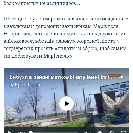
боєкомплектів не залишилось».
Після цього у соцмережах почали ширитися дописи
з закликами допомогти захисникам Маріуполя.
Наприклад, жінки, які представлялись дружинами
військовослужбовців «Азову», морської піхоти у
соцмережах просять «надати їм зброю, щоб самим
іти деблокувати Маріуполь».
Вибухи в районі меткомбінату імені Ілліча в Маріуполі не вщухають. Однією з найгарячішою точкою боїв лишається район порту
by
Крим.Реалії
No media source currently available
Auto
0:00
0:18