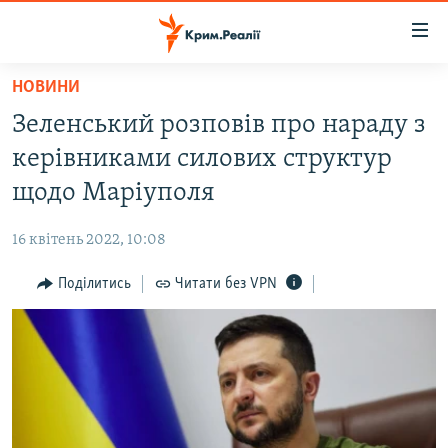
Доступність
посилання
Перейти
НОВИНИ
до
НОВИНИ
Зеленський розповів про нараду з
основного
ВОДА.КРИМ
матеріалу
керівниками силових структур
ВІДЕО ТА ФОТО
Перейти
щодо Маріуполя
до
ПОЛІТИКА
основної
16 квітень 2022, 10:08
БЛОГИ
навігації
Перейти
Поділитись
Читати без VPN
ПОГЛЯД
до
ІНТЕРВ'Ю
пошуку
ВСЕ ЗА ДЕНЬ
СПЕЦПРОЕКТИ
ЯК ОБІЙТИ БЛОКУВАННЯ
ДЕПОРТАЦІЯ