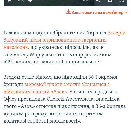
240p
Завантажити на комп'ютер
360p
Auto
240p
360p
480p
480p
Головнокомандувач Збройних сил України
Валерій
Залужний після оприлюдненого звернення
720p
720p
1080p
наголосив
, що українські підрозділи, які в
1080p
оточеному Маріуполі чинять опір російським
військовим, не залишені напризволяще.
Згодом стало відомо, що підрозділи 36-ї окремої
бригади
морської піхоти змогли з’єднатися з
військовими полку «Азов».
За словами радника
Офісу президента Олексія Арестовича, внаслідок
цього «Азов» отримав підкріплення, а 36-а бригада
«уникла розгрому по частинах і отримала
додаткові серйозні можливості».