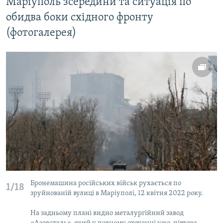
Маріуполь зсередини та ситуація по
обидва боки східного фронту
(фотогалерея)
Бронемашина російських військ рухається по
1/18
зруйнованій вулиці в Маріуполі, 12 квітня 2022 року.
На задньому плані видно металургійний завод