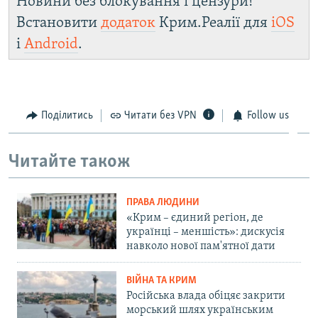
Новини без блокування і цензури!
Встановити
додаток
Крим.Реалії для
iOS
і
Android
.
Поділитись
Читати без VPN
Follow us
Читайте також
ПРАВА ЛЮДИНИ
«Крим – єдиний регіон, де
українці – меншість»: дискусія
навколо нової пам'ятної дати
ВІЙНА ТА КРИМ
Російська влада обіцяє закрити
морський шлях українським