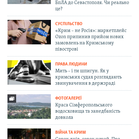
БпЛА до Севастополя. Чи реально
це?
СУСПІЛЬСТВО
«Крим – не Росія»: маркетплейс
Ozon припинив прийом нових
замовлень на Кримському
півострові
ПРАВА ЛЮДИНИ
Мить – і ти шпигун. Як у
кримських судах розглядають
звинувачення в держзраді
ФОТОГАЛЕРЕЇ
Краса Сімферопольського
водосховища та занедбаність
довкола
ВІЙНА ТА КРИМ