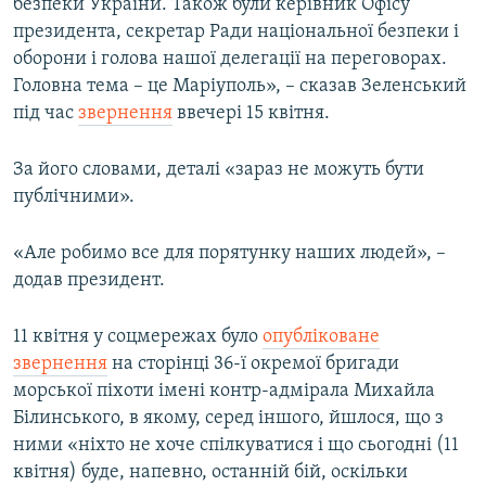
безпеки України. Також були керівник Офісу
президента, секретар Ради національної безпеки і
оборони і голова нашої делегації на переговорах.
Головна тема – це Маріуполь», – сказав Зеленський
під час
звернення
ввечері 15 квітня.
За його словами, деталі «зараз не можуть бути
публічними».
«Але робимо все для порятунку наших людей», –
додав президент.
11 квітня у соцмережах було
опубліковане
звернення
на сторінці 36-ї окремої бригади
морської піхоти імені контр-адмірала Михайла
Білинського, в якому, серед іншого, йшлося, що з
ними «ніхто не хоче спілкуватися і що сьогодні (11
квітня) буде, напевно, останній бій, оскільки