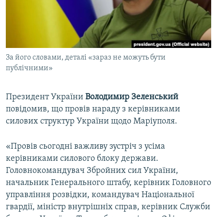
ВІДЕОУРОКИ «ELIFBE»
Русский
СВІДЧЕННЯ ОКУПАЦІЇ
Qırımtatar
УКРАЇНСЬКА ПРОБЛЕМА КРИМУ
За його словами, деталі «зараз не можуть бути
ДОЛУЧАЙСЯ!
ІНФОГРАФІКА
публічними»
Президент України
Володимир Зеленський
Усі сайти RFE/RL
повідомив, що провів нараду з керівниками
силових структур України щодо Маріуполя.
«Провів сьогодні важливу зустріч з усіма
керівниками силового блоку держави.
Головнокомандувач Збройних сил України,
начальник Генерального штабу, керівник Головного
управління розвідки, командувач Національної
гвардії, міністр внутрішніх справ, керівник Служби