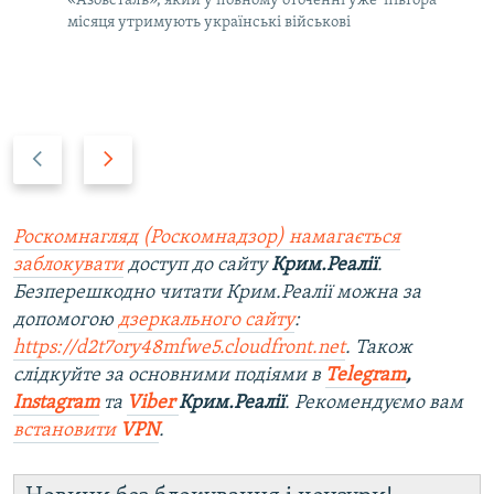
«Азовсталь», який у повному оточенні уже півтора
місяця утримують українські військові
P
N
r
e
e
x
v
t
Роскомнагляд (Роскомнадзор) намагається
i
s
заблокувати
доступ до сайту
Крим.Реалії
.
o
l
Безперешкодно читати Крим.Реалії можна за
u
i
допомогою
дзеркального сайту
:
s
d
https://d2t7ory48mfwe5.cloudfront.net
. Також
s
e
слідкуйте за основними подіями в
Telegram
,
l
Instagram
та
Viber
Крим.Реалії
. Рекомендуємо вам
i
встановити
VPN
.
d
e