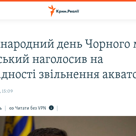
народний день Чорного 
ський наголосив на
дності звільнення аквато
 15:09
ь
Читати без VPN