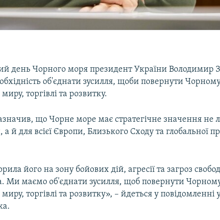
й день Чорного моря президент України Володимир 
еобхідність об'єднати зусилля, щоби повернути Чорном
 миру, торгівлі та розвитку.
азначив, що Чорне море має стратегічне значення не 
н, а й для всієї Європи, Близького Сходу та глобальної п
орила його на зону бойових дій, агресії та загроз свобод
а. Ми маємо об'єднати зусилля, щоб повернути Чорном
 миру, торгівлі та розвитку», – йдеться у повідомленні 
ка.