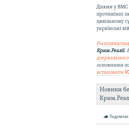
Днями у ВМС 
протимінні за
цивільному с
українські ві
Роскомнагляд
Крим.Реалії
.
дзеркального
основними по
встановити
V
Новини бе
Крим.Реал
Поділитис