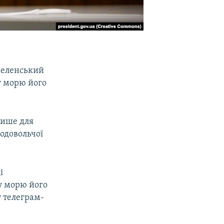
Зеленський
у морю його
лише для
родовольчої
і
у морю його
у телеграм-