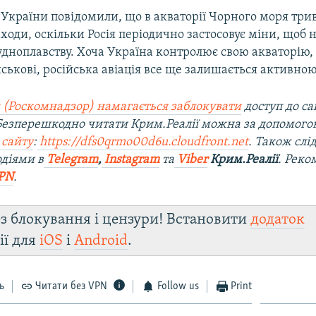
України повідомили, що в акваторії Чорного моря три
ходи, оскільки Росія періодично застосовує міни, щоб
удноплавству. Хоча Україна контролює свою акваторію,
йськові, російська авіація все ще залишається активною 
 (Роскомнадзор) намагається заблокувати
доступ до са
 Безперешкодно читати Крим.Реалії можна за допомог
 сайту
:
https://dfs0qrmo00d6u.cloudfront.net
. Також слі
діями в
Telegram
,
Instagram
та
Viber
Крим.Реалії
. Рек
PN
.
з блокування і цензури! Встановити
додаток
ії для
iOS
і
Android
.
ь
Читати без VPN
Follow us
Print