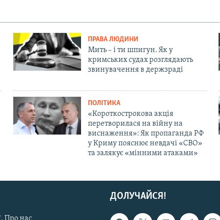
ПРАВА ЛЮДИНИ
Мить – і ти шпигун. Як у
кримських судах розглядають
звинувачення в держзраді
ПОЛІТИКА
«Короткострокова акція
перетворилася на війну на
виснаження»: Як пропаганда РФ
у Криму пояснює невдачі «СВО»
та залякує «мінними атаками»
ДОЛУЧАЙСЯ!
. Про нас