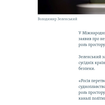
Володимир Зеленський
У Міжнародни
заявив про н
роль простору
Зеленський з
сусідніх краї
безпеки.
«Росія перетв
судноплавств
роль простору
каналі політи