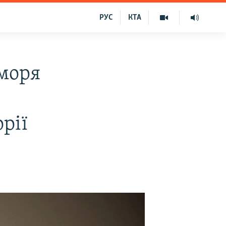
РУС
КТА
моря
рії