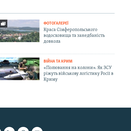
ФОТОГАЛЕРЕЇ
Краса Сімферопольського
водосховища та занедбаність
довкола
ВІЙНА ТА КРИМ
«Полювання на колони». Як ЗСУ
ріжуть військову логістику Росії в
Криму