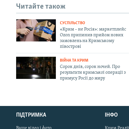
Читайте також
СУСПІЛЬСТВО
«Крим – не Росія»: маркетплейс
Ozon припинив прийом нових
замовлень на Кримському
півострові
ВІЙНА ТА КРИМ
Сорок днів, сорок ночей. Про
результати кримської операції з
примусу Росії до миру
Русский
ПІДТРИМКА
ІНФО
Qırımtatar
Ваше відео і фото
Крим.Реалії