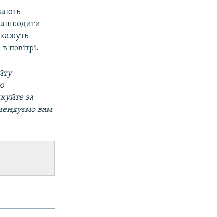
вають
 нашкодити
 кажуть
в повітрі.
йту
ою
дкуйте за
омендуємо вам