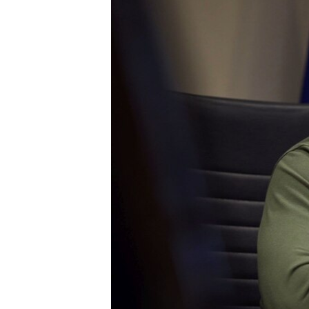
ВІДЕОУРОКИ «ELIFBE»
СВІДЧЕННЯ ОКУПАЦІЇ
УКРАЇНСЬКА ПРОБЛЕМА КРИМУ
ІНФОГРАФІКА