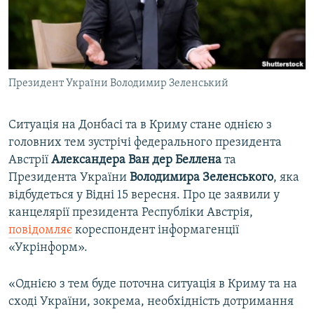
ВІДЕОУРОКИ «ELIFBE»
Русский
СВІДЧЕННЯ ОКУПАЦІЇ
Qırımtatar
УКРАЇНСЬКА ПРОБЛЕМА КРИМУ
Президент України Володимир Зеленський
ДОЛУЧАЙСЯ!
ІНФОГРАФІКА
Ситуація на Донбасі та в Криму стане однією з
головних тем зустрічі федерального президента
Усі сайти RFE/RL
Австрії
Александера Ван дер Беллена
та
Президента України
Володимира Зеленського
, яка
відбудеться у Відні 15 вересня. Про це заявили у
канцелярії президента Республіки Австрія,
повідомляє
кореспондент інформагенції
«Укрінформ».
«Однією з тем буде поточна ситуація в Криму та на
сході України, зокрема, необхідність дотримання