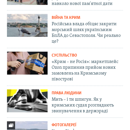
навколо нової пам'ятної дати
ВІЙНА ТА КРИМ
Російська влада обіцяє закрити
морський шлях українським
БпЛА до Севастополя. Чи реально
це?
СУСПІЛЬСТВО
«Крим – не Росія»: маркетплейс
Ozon припинив прийом нових
замовлень на Кримському
півострові
ПРАВА ЛЮДИНИ
Мить – і ти шпигун. Як у
кримських судах розглядають
звинувачення в держзраді
ФОТОГАЛЕРЕЇ