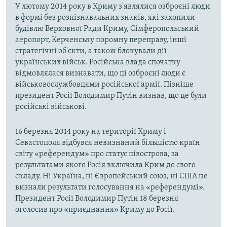
У лютому 2014 року в Криму з'являлися озброєні люди
в формі без розпізнавальних знаків, які захопили
будівлю Верховної Ради Криму, Сімферопольський
аеропорт, Керченську поромну переправу, інші
стратегічні об'єкти, а також блокували дії
українських військ. Російська влада спочатку
відмовлялася визнавати, що ці озброєні люди є
військовослужбовцями російської армії. Пізніше
президент Росії Володимир Путін визнав, що це були
російські військові.
16 березня 2014 року на території Криму і
Севастополя відбувся невизнаний більшістю країн
світу «референдум» про статус півострова, за
результатами якого Росія включила Крим до свого
складу. Ні Україна, ні Європейський союз, ні США не
визнали результати голосування на «референдумі».
Президент Росії Володимир Путін 18 березня
оголосив про «приєднання» Криму до Росії.