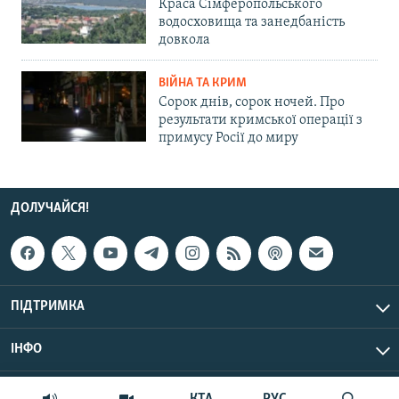
Краса Сімферопольського
водосховища та занедбаність
довкола
ВІЙНА ТА КРИМ
Сорок днів, сорок ночей. Про
результати кримської операції з
примусу Росії до миру
ДОЛУЧАЙСЯ!
ПІДТРИМКА
ІНФО
© Крим.Реалії, 2026 | Усі права застережено.