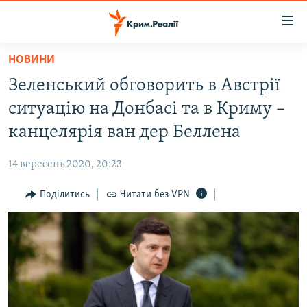
Доступність
посилання
Перейти
НОВИНИ
до
НОВИНИ
Зеленський обговорить в Австрії
основного
ВОДА.КРИМ
матеріалу
ситуацію на Донбасі та в Криму –
ВІДЕО ТА ФОТО
Перейти
канцелярія ван дер Беллена
до
ПОЛІТИКА
основної
14 вересень 2020, 20:23
БЛОГИ
навігації
Перейти
Поділитись
Читати без VPN
ПОГЛЯД
до
ІНТЕРВ'Ю
пошуку
ВСЕ ЗА ДЕНЬ
СПЕЦПРОЕКТИ
ЯК ОБІЙТИ БЛОКУВАННЯ
ДЕПОРТАЦІЯ