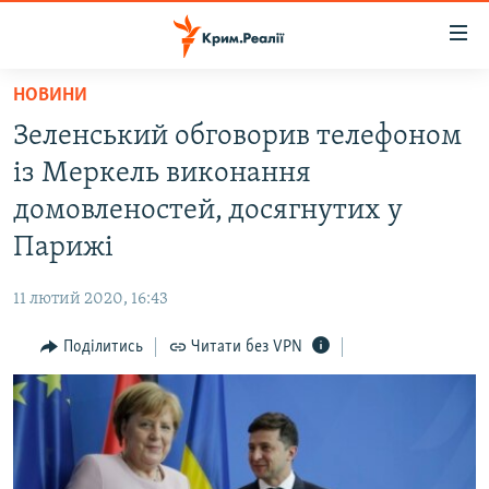
Доступність
посилання
Перейти
НОВИНИ
до
НОВИНИ
Зеленський обговорив телефоном
основного
ВОДА.КРИМ
матеріалу
із Меркель виконання
ВІДЕО ТА ФОТО
Перейти
домовленостей, досягнутих у
до
ПОЛІТИКА
Парижі
основної
БЛОГИ
навігації
11 лютий 2020, 16:43
Перейти
ПОГЛЯД
до
Поділитись
Читати без VPN
ІНТЕРВ'Ю
пошуку
ВСЕ ЗА ДЕНЬ
СПЕЦПРОЕКТИ
ЯК ОБІЙТИ БЛОКУВАННЯ
ДЕПОРТАЦІЯ