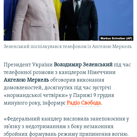
ВІДЕОУРОКИ «ELIFBE»
Русский
СВІДЧЕННЯ ОКУПАЦІЇ
Qırımtatar
УКРАЇНСЬКА ПРОБЛЕМА КРИМУ
ДОЛУЧАЙСЯ!
ІНФОГРАФІКА
Зеленський поспілкувався телефоном із Ангелою Меркель
Президент України
Володимир Зеленський
під час
Усі сайти RFE/RL
телефонної розмови з канцлером Німеччини
Ангелою Меркель
обговорив виконання
домовленостей, досягнутих під час зустрічі
«нормандської четвірки» у Парижі 9 грудня
минулого року, інформує
Радіо Свобода
.
«Федеральний канцлер висловила занепокоєння у
зв’язку з недотриманням з боку незаконних
збройних формувань режиму припинення вогню.