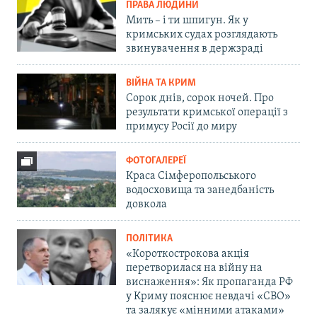
ПРАВА ЛЮДИНИ
Мить – і ти шпигун. Як у
кримських судах розглядають
звинувачення в держзраді
ВІЙНА ТА КРИМ
Сорок днів, сорок ночей. Про
результати кримської операції з
примусу Росії до миру
ФОТОГАЛЕРЕЇ
Краса Сімферопольського
водосховища та занедбаність
довкола
ПОЛІТИКА
«Короткострокова акція
перетворилася на війну на
виснаження»: Як пропаганда РФ
у Криму пояснює невдачі «СВО»
та залякує «мінними атаками»