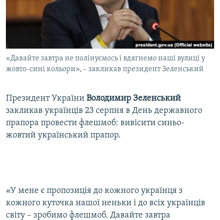
ВІДЕОУРОКИ «ELIFBE»
Русский
СВІДЧЕННЯ ОКУПАЦІЇ
Qırımtatar
УКРАЇНСЬКА ПРОБЛЕМА КРИМУ
«Давайте завтра не полінуємось і вдягнемо наші вулиці у
ДОЛУЧАЙСЯ!
ІНФОГРАФІКА
жовто-сині кольори», – закликав президент Зеленський
Президент України
Володимир Зеленський
Усі сайти RFE/RL
закликав українців 23 серпня в День державного
прапора провести флешмоб: вивісити синьо-
жовтий український прапор.
«У мене є пропозиція до кожного українця з
кожного куточка нашої неньки і до всіх українців
світу – зробимо флешмоб. Давайте завтра