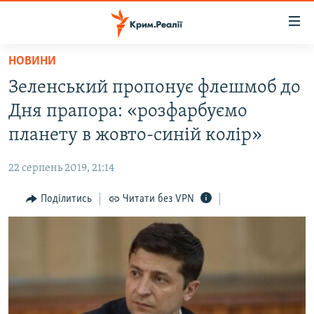
Доступність
посилання
Перейти
НОВИНИ
до
НОВИНИ
Зеленський пропонує флешмоб до
основного
ВОДА.КРИМ
матеріалу
Дня прапора: «розфарбуємо
ВІДЕО ТА ФОТО
Перейти
планету в жовто-синій колір»
до
ПОЛІТИКА
основної
22 серпень 2019, 21:14
БЛОГИ
навігації
Перейти
Поділитись
Читати без VPN
ПОГЛЯД
до
ІНТЕРВ'Ю
пошуку
ВСЕ ЗА ДЕНЬ
СПЕЦПРОЕКТИ
ЯК ОБІЙТИ БЛОКУВАННЯ
ДЕПОРТАЦІЯ