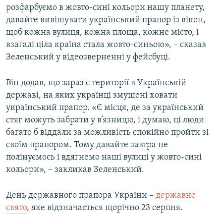
розфарбуємо в жовто-сині кольори нашу планету,
давайте вивішувати український прапор із вікон,
щоб кожна вулиця, кожна площа, кожне місто, і
взагалі ціла країна стала жовто-синьою», – сказав
Зеленський у відеозверненні у фейсбуці.
Він додав, що зараз є території в Українській
державі, на яких українці змушені ховати
український прапор. «Є місця, де за український
стяг можуть забрати у в’язницю, і думаю, ці люди
багато б віддали за можливість спокійно пройти зі
своїм прапором. Тому давайте завтра не
полінуємось і вдягнемо наші вулиці у жовто-сині
кольори», – закликав Зеленський.
День державного прапора України –
державне
свято
, яке відзначається щорічно 23 серпня.