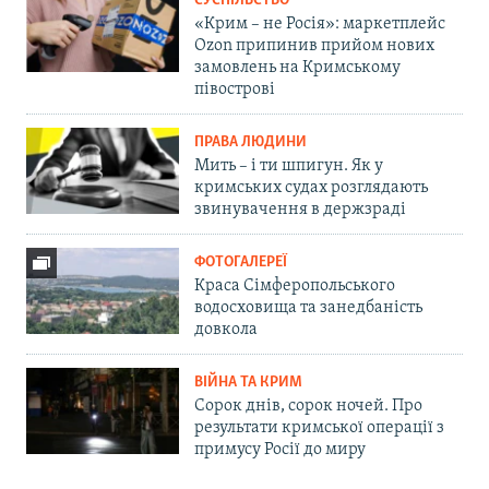
СУСПІЛЬСТВО
«Крим – не Росія»: маркетплейс
Ozon припинив прийом нових
замовлень на Кримському
півострові
ПРАВА ЛЮДИНИ
Мить – і ти шпигун. Як у
кримських судах розглядають
звинувачення в держзраді
ФОТОГАЛЕРЕЇ
Краса Сімферопольського
водосховища та занедбаність
довкола
ВІЙНА ТА КРИМ
Сорок днів, сорок ночей. Про
результати кримської операції з
примусу Росії до миру