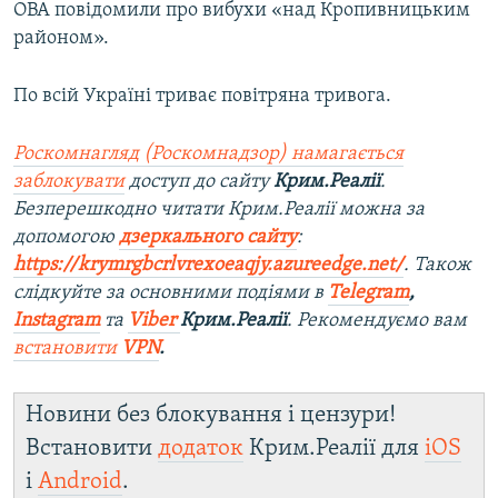
ОВА повідомили про вибухи «над Кропивницьким
районом».
По всій Україні триває повітряна тривога.
Роскомнагляд (Роскомнадзор) намагається
заблокувати
доступ до сайту
Крим.Реалії
.
Безперешкодно читати Крим.Реалії можна за
допомогою
дзеркального сайту
:
https://krymrgbcrlvrexoeaqjy.azureedge.net/
. Також
слідкуйте за основними подіями в
Telegram
,
Instagram
та
Viber
Крим.Реалії
. Рекомендуємо вам
встановити
VPN
.
Новини без блокування і цензури!
Встановити
додаток
Крим.Реалії для
iOS
і
Android
.