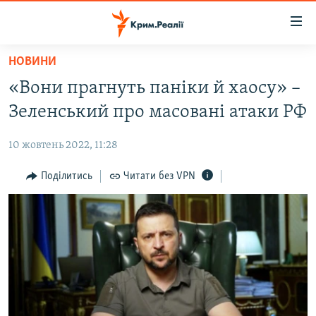
Доступність
посилання
Перейти
НОВИНИ
до
НОВИНИ
«Вони прагнуть паніки й хаосу» –
основного
ВОДА.КРИМ
матеріалу
Зеленський про масовані атаки РФ
ВІДЕО ТА ФОТО
Перейти
до
10 жовтень 2022, 11:28
ПОЛІТИКА
основної
БЛОГИ
Поділитись
Читати без VPN
навігації
Перейти
ПОГЛЯД
до
ІНТЕРВ'Ю
пошуку
ВСЕ ЗА ДЕНЬ
СПЕЦПРОЕКТИ
ЯК ОБІЙТИ БЛОКУВАННЯ
ДЕПОРТАЦІЯ