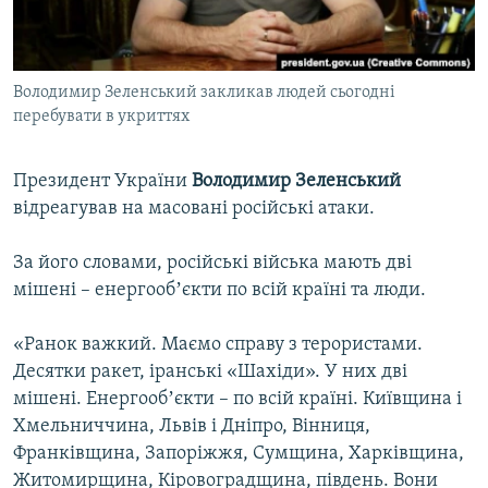
ВІДЕОУРОКИ «ELIFBE»
Русский
СВІДЧЕННЯ ОКУПАЦІЇ
Qırımtatar
Володимир Зеленський закликав людей сьогодні
УКРАЇНСЬКА ПРОБЛЕМА КРИМУ
перебувати в укриттях
ДОЛУЧАЙСЯ!
ІНФОГРАФІКА
Президент України
Володимир Зеленський
відреагував на масовані російські атаки.
Усі сайти RFE/RL
За його словами, російські війська мають дві
мішені – енергообʼєкти по всій країні та люди.
«Ранок важкий. Маємо справу з терористами.
Десятки ракет, іранські «Шахіди». У них дві
мішені. Енергообʼєкти – по всій країні. Київщина і
Хмельниччина, Львів і Дніпро, Вінниця,
Франківщина, Запоріжжя, Сумщина, Харківщина,
Житомирщина, Кіровоградщина, південь. Вони