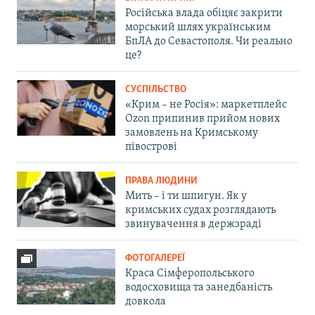
Російська влада обіцяє закрити
морський шлях українським
БпЛА до Севастополя. Чи реально
це?
СУСПІЛЬСТВО
«Крим – не Росія»: маркетплейс
Ozon припинив прийом нових
замовлень на Кримському
півострові
ПРАВА ЛЮДИНИ
Мить – і ти шпигун. Як у
кримських судах розглядають
звинувачення в держзраді
ФОТОГАЛЕРЕЇ
Краса Сімферопольського
водосховища та занедбаність
довкола