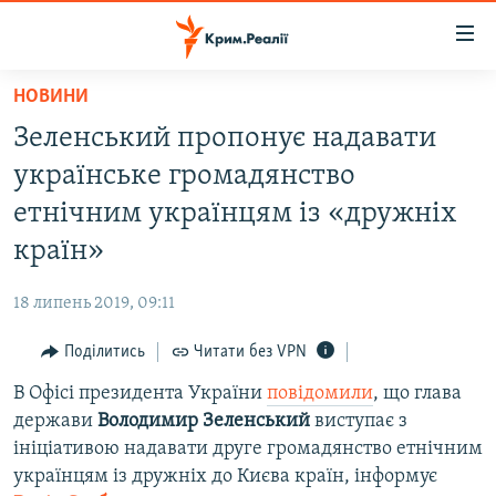
Доступність
посилання
Перейти
НОВИНИ
до
НОВИНИ
Зеленський пропонує надавати
основного
ВОДА.КРИМ
матеріалу
українське громадянство
ВІДЕО ТА ФОТО
Перейти
етнічним українцям із «дружніх
до
ПОЛІТИКА
країн»
основної
БЛОГИ
навігації
18 липень 2019, 09:11
Перейти
ПОГЛЯД
до
Поділитись
Читати без VPN
ІНТЕРВ'Ю
пошуку
В Офісі президента України
повідомили
, що глава
ВСЕ ЗА ДЕНЬ
держави
Володимир
Зеленський
виступає з
СПЕЦПРОЕКТИ
ініціативою надавати друге громадянство етнічним
українцям із дружніх до Києва країн, інформує
ЯК ОБІЙТИ БЛОКУВАННЯ
ДЕПОРТАЦІЯ