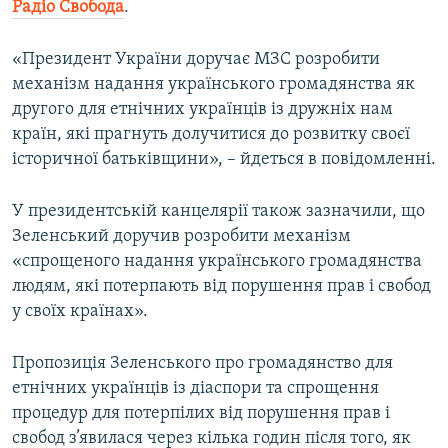
Радіо Свобода
.
ВІДЕОУРОКИ «ELIFBE»
Русский
СВІДЧЕННЯ ОКУПАЦІЇ
«Президент України доручає МЗС розробити
Qırımtatar
механізм надання українського громадянства як
УКРАЇНСЬКА ПРОБЛЕМА КРИМУ
другого для етнічних українців із дружніх нам
ДОЛУЧАЙСЯ!
ІНФОГРАФІКА
країн, які прагнуть долучитися до розвитку своєї
історичної батьківщини», – йдеться в повідомленні.
У президентській канцелярії також зазначили, що
Усі сайти RFE/RL
Зеленський доручив розробити механізм
«спрощеного надання українського громадянства
людям, які потерпають від порушення прав і свобод
у своїх країнах».
Пропозиція Зеленського про громадянство для
етнічних українців із діаспори та спрощення
процедур для потерпілих від порушення прав і
свобод з’явилася через кілька годин після того, як