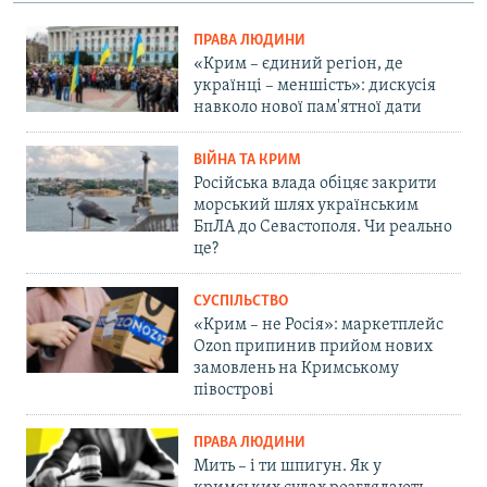
ПРАВА ЛЮДИНИ
«Крим – єдиний регіон, де
українці – меншість»: дискусія
навколо нової пам'ятної дати
ВІЙНА ТА КРИМ
Російська влада обіцяє закрити
морський шлях українським
БпЛА до Севастополя. Чи реально
це?
СУСПІЛЬСТВО
«Крим – не Росія»: маркетплейс
Ozon припинив прийом нових
замовлень на Кримському
півострові
ПРАВА ЛЮДИНИ
Мить – і ти шпигун. Як у