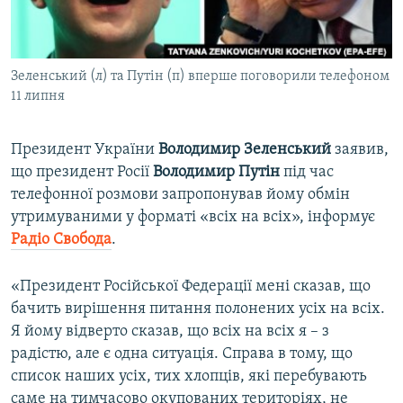
ВІДЕОУРОКИ «ELIFBE»
Русский
СВІДЧЕННЯ ОКУПАЦІЇ
Qırımtatar
Зеленський (л) та Путін (п) вперше поговорили телефоном
УКРАЇНСЬКА ПРОБЛЕМА КРИМУ
11 липня
ДОЛУЧАЙСЯ!
ІНФОГРАФІКА
Президент України
Володимир Зеленський
заявив,
що президент Росії
Володимир Путін
під час
телефонної розмови запропонував йому обмін
Усі сайти RFE/RL
утримуваними у форматі «всіх на всіх», інформує
Радіо Свобода
.
«Президент Російської Федерації мені сказав, що
бачить вирішення питання полонених усіх на всіх.
Я йому відверто сказав, що всіх на всіх я – з
радістю, але є одна ситуація. Справа в тому, що
список наших усіх, тих хлопців, які перебувають
саме на тимчасово окупованих територіях, не