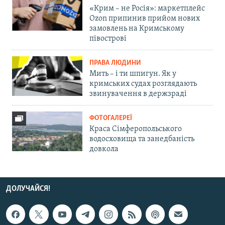
«Крим – не Росія»: маркетплейс
Ozon припинив прийом нових
замовлень на Кримському
півострові
ПРАВА ЛЮДИНИ
Мить – і ти шпигун. Як у
кримських судах розглядають
звинувачення в держзраді
ФОТОГАЛЕРЕЇ
Краса Сімферопольського
водосховища та занедбаність
довкола
ДОЛУЧАЙСЯ!