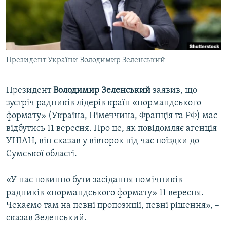
ВІДЕОУРОКИ «ELIFBE»
Русский
СВІДЧЕННЯ ОКУПАЦІЇ
Qırımtatar
УКРАЇНСЬКА ПРОБЛЕМА КРИМУ
Президент України Володимир Зеленський
ДОЛУЧАЙСЯ!
ІНФОГРАФІКА
Президент
Володимир Зеленський
заявив, що
зустріч радників лідерів країн «нормандського
Усі сайти RFE/RL
формату» (Україна, Німеччина, Франція та РФ) має
відбутись 11 вересня. Про це, як повідомляє агенція
УНІАН, він сказав у вівторок під час поїздки до
Сумської області.
«У нас повинно бути засідання помічників –
радників «нормандського формату» 11 вересня.
Чекаємо там на певні пропозиції, певні рішення», –
сказав Зеленський.