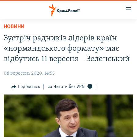
Доступність
посилання
Перейти
НОВИНИ
до
НОВИНИ
Зустріч радників лідерів країн
основного
ВОДА.КРИМ
матеріалу
«нормандського формату» має
ВІДЕО ТА ФОТО
Перейти
відбутись 11 вересня – Зеленський
до
ПОЛІТИКА
основної
08 вересень 2020, 14:55
БЛОГИ
навігації
Перейти
Поділитись
Читати без VPN
ПОГЛЯД
до
ІНТЕРВ'Ю
пошуку
ВСЕ ЗА ДЕНЬ
СПЕЦПРОЕКТИ
ЯК ОБІЙТИ БЛОКУВАННЯ
ДЕПОРТАЦІЯ