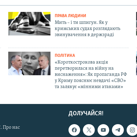
ПРАВА ЛЮДИНИ
Мить – і ти шпигун. Як у
кримських судах розглядають
звинувачення в держзраді
ПОЛІТИКА
«Короткострокова акція
перетворилася на війну на
виснаження»: Як пропаганда РФ
у Криму пояснює невдачі «СВО»
та залякує «мінними атаками»
ДОЛУЧАЙСЯ!
. Про нас