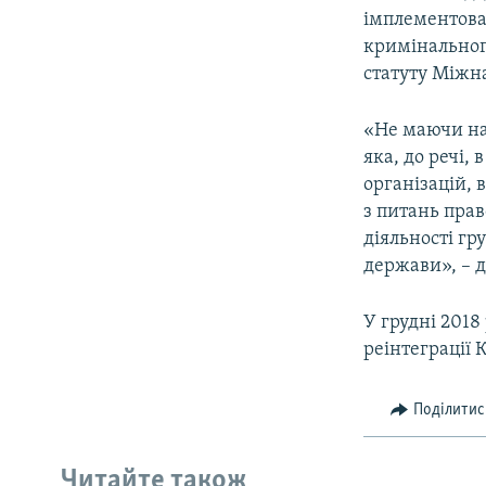
імплементова
кримінального
статуту Міжна
«Не маючи на
яка, до речі,
організацій, 
з питань пра
діяльності гр
держави», – 
У грудні 2018
реінтеграції 
Поділитис
Читайте також