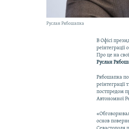
Руслан Рябошапка
В Офісі през
реінтеграції 
Про це на сво
Руслан Рябош
Рябошапка пов
реінтеграції 
постпредом п
Автономної Р
«Обговорювал
основ поверне
Севастополя п