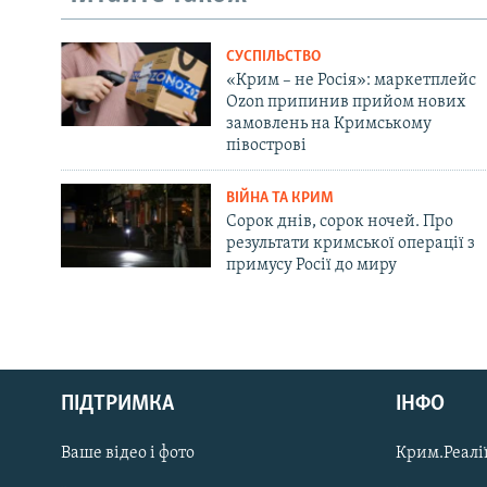
СУСПІЛЬСТВО
«Крим – не Росія»: маркетплейс
Ozon припинив прийом нових
замовлень на Кримському
півострові
ВІЙНА ТА КРИМ
Сорок днів, сорок ночей. Про
результати кримської операції з
примусу Росії до миру
Русский
ПІДТРИМКА
ІНФО
Qırımtatar
Ваше відео і фото
Крим.Реалії
ДОЛУЧАЙСЯ!