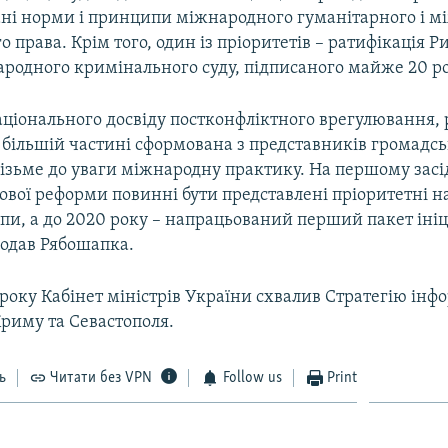
ні норми і принципи міжнародного гуманітарного і м
 права. Крім того, один із пріоритетів – ратифікація 
родного кримінального суду, підписаного майже 20 ро
ціонального досвіду постконфліктного врегулювання, р
 в більшій частині сформована з представників громадс
візьме до уваги міжнародну практику. На першому засі
вової реформи повинні бути представлені пріоритетні 
упи, а до 2020 року – напрацьований перший пакет ініц
додав Рябошапка.
 року Кабінет міністрів України схвалив Стратегію інф
Криму та Севастополя.
ь
Читати без VPN
Follow us
Print