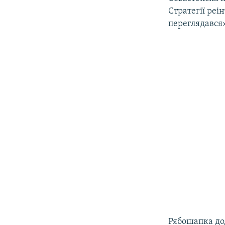
Стратегії реі
переглядався»
Рябошапка дод