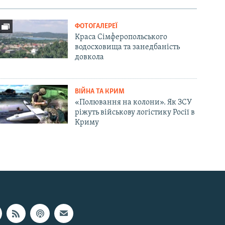
ФОТОГАЛЕРЕЇ
Краса Сімферопольського
водосховища та занедбаність
довкола
ВІЙНА ТА КРИМ
«Полювання на колони». Як ЗСУ
ріжуть військову логістику Росії в
Криму