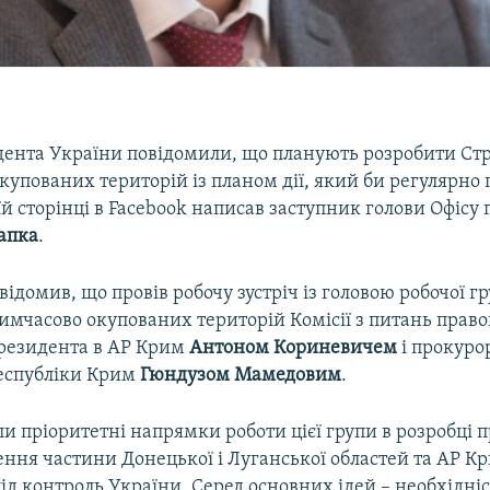
идента України повідомили, що планують розробити Ст
окупованих територій із планом дії, який би регулярно 
їй сторінці в Facebook написав заступник голови Офісу
апка
.
ідомив, що провів робочу зустріч із головою робочої г
тимчасово окупованих територій Комісії з питань прав
резидента в АР Крим
Антоном Кориневичем
і прокуро
еспубліки Крим
Гюндузом Мамедовим
.
и пріоритетні напрямки роботи цієї групи в розробці 
ння частини Донецької і Луганської областей та АР Кр
ід контроль України. Серед основних ідей – необхідні