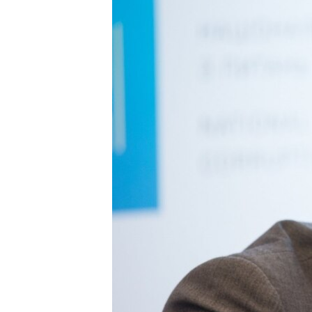
ВІДЕОУРОКИ «ELIFBE»
СВІДЧЕННЯ ОКУПАЦІЇ
УКРАЇНСЬКА ПРОБЛЕМА КРИМУ
ІНФОГРАФІКА