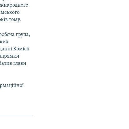
іжнародного
Римського
ків тому.
обоча група,
ьких
данні Комісії
напрямки
іатив глави
ормаційної