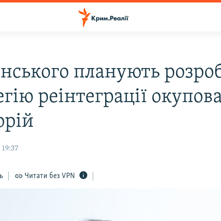
енського планують розро
егію реінтеграції окупов
орій
 19:37
ь
Читати без VPN