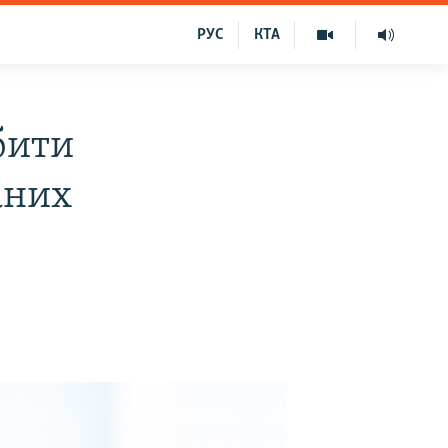
РУС
КТА
бити
аних