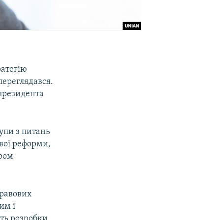
ратегію
переглядався.
 президента
рупи з питань
ової реформи,
ром
правових
им і
сть розробки