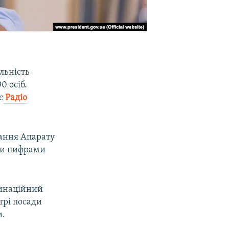
льність
0 осіб.
є
Радіо
тання Апарату
ити цифрами
динаційний
трі посади
и.