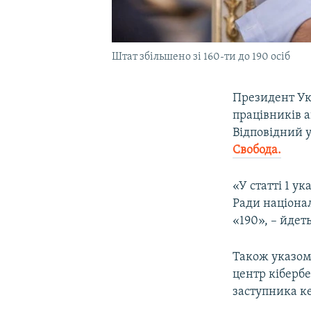
Штат збільшено зі 160-ти до 190 осіб
Президент У
працівників а
Відповідний у
Свобода.
«У статті 1 у
Ради націона
«190», – йдет
Також указом
центр кібербе
заступника к