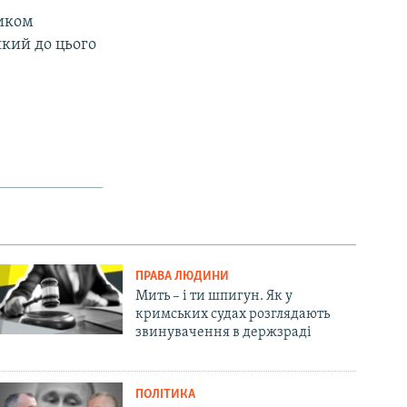
ником
 який до цього
ПРАВА ЛЮДИНИ
Мить – і ти шпигун. Як у
кримських судах розглядають
звинувачення в держзраді
ПОЛІТИКА