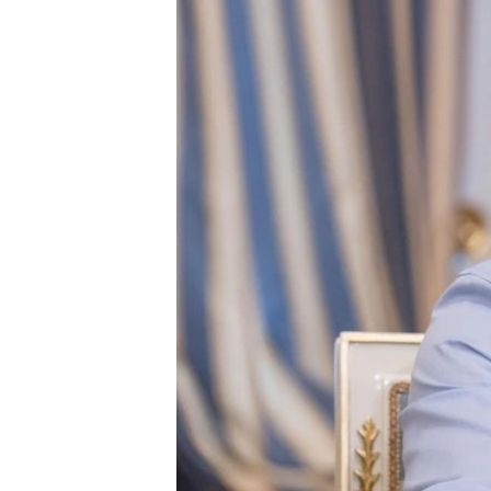
ВІДЕОУРОКИ «ELIFBE»
СВІДЧЕННЯ ОКУПАЦІЇ
УКРАЇНСЬКА ПРОБЛЕМА КРИМУ
ІНФОГРАФІКА