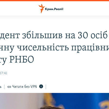
дент збільшив на 30 осіб
чну чисельність працівн
ту РНБО
17:41
ь
Читати без VPN