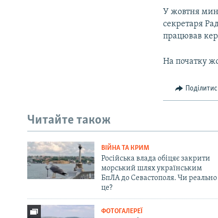
У жовтня мин
секретаря Ра
працював кері
На початку ж
Поділитис
Читайте також
ВІЙНА ТА КРИМ
Російська влада обіцяє закрити
морський шлях українським
БпЛА до Севастополя. Чи реально
це?
ФОТОГАЛЕРЕЇ