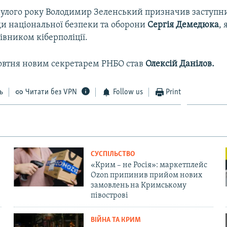
улого року Володимир Зеленський призначив заступ
ди національної безпеки та оборони
Сергія Демедюка
,
вником кіберполіції.
овтня новим секретарем РНБО став
Олексій Данілов.
ь
Читати без VPN
Follow us
Print
СУСПІЛЬСТВО
«Крим – не Росія»: маркетплейс
Ozon припинив прийом нових
замовлень на Кримському
півострові
ВІЙНА ТА КРИМ