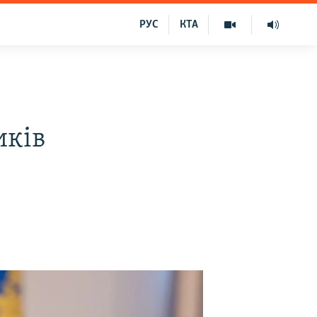
РУС
КТА
иків