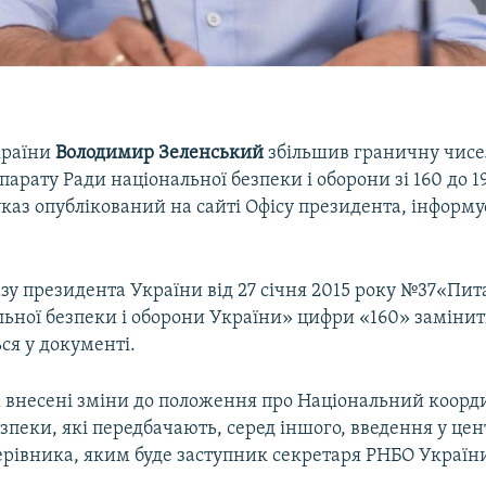
країни
Володимир Зеленський
збільшив граничну чисе
парату Ради національної безпеки і оборони зі 160 до 19
каз опублікований на сайті Офісу президента, інформу
казу президента України від 27 січня 2015 року №37«Пи
льної безпеки і оборони України» цифри «160» замін
ься у документі.
 внесені зміни до положення про Національний коор
зпеки, які передбачають, серед іншого, введення у цен
ерівника, яким буде заступник секретаря РНБО Україн