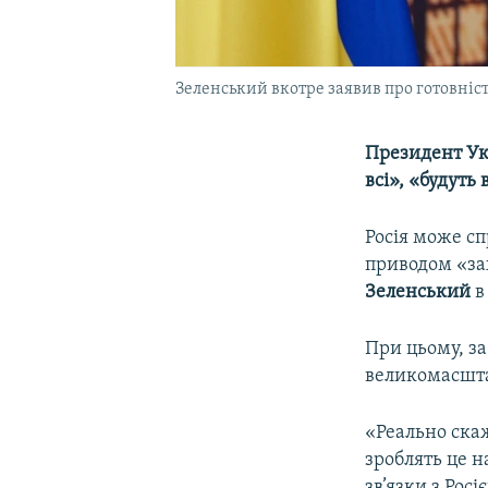
Зеленський вкотре заявив про готовність
Президент Ук
всі», «будуть
Росія може сп
приводом «за
Зеленський
в
При цьому, за
великомасшта
«Реально скаж
зроблять це н
зв’язки з Рос