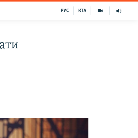
РУС
КТА
вати