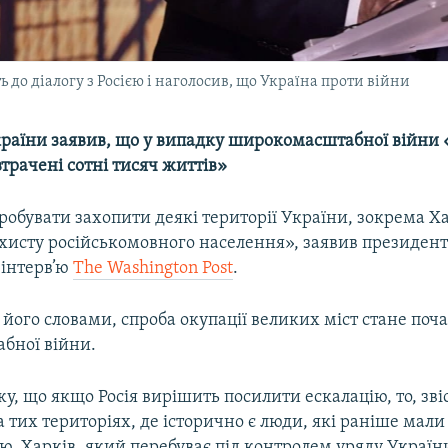
 до діалогу з Росією і наголосив, що Україна проти війни
раїни заявив, що у випадку широкомасштабної війни
 втрачені сотні тисяч життів»
робувати захопити деякі території України, зокрема Ха
хисту російськомовного населення», заявив президен
 інтерв’ю
The Washington Post
.
 його словами, спроба окупації великих міст стане поч
бної війни.
у, що якщо Росія вирішить посилити ескалацію, то, зві
а тих територіях, де історично є люди, які раніше мал
ією. Харків, який перебуває під контролем уряду Україн