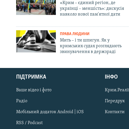
«Крим – єдиний регіон, де
українці – меншість»: дискусія
навколо нової пам'ятної дати
ПРАВА ЛЮДИНИ
Мить – і ти шпигун. Як у
кримських судах розглядають
звинувачення в держзраді
Русский
ПІДТРИМКА
ІНФО
Qırımtatar
Ваше відео і фото
Крим.Реалії
ДОЛУЧАЙСЯ!
Радіо
Передрук
Мобільний додаток Android | iOS
Контакти
RSS / Podcast