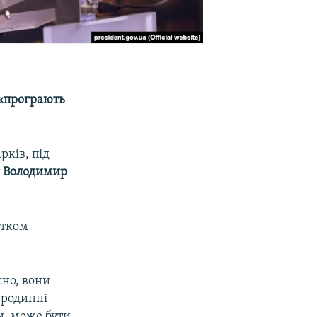
 «програють
рків, під
т
Володимир
атком
сно, вони
и родинні
и, може бути