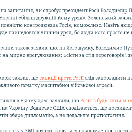
на запитання, чи спробує президент Росії Володимир П
 Україні «більш дружній йому уряд», Зеленський заяви
 повністю контролювала Росія, неможливо. Навіть якщ
буде найнедовговічніший уряд, бо люди його просто не
раїни також заявив, що, на його думку, Володимир Пут
на мирне врегулювання: «сісти за стіл переговорів і 
акож заявив, що
санкції проти Росії
слід запровадити 
жливого початку масштабної військової агресії.
 тижня в Білому домі заявили, що
Росія в будь-який м
 на Україну. Водночас США сподіваються, що президент
тін обере дипломатію, а не подальше протистояння.
ого року у ЗМІ почали з’являтися повідомлення з поси