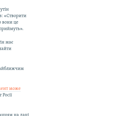
утін
в: «Створити
о вони це
 приймуть».
ін має
знайти
найближчим
омент може
 Росії
ланням на дані