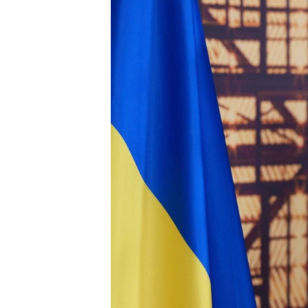
ВІДЕОУРОКИ «ELIFBE»
СВІДЧЕННЯ ОКУПАЦІЇ
УКРАЇНСЬКА ПРОБЛЕМА КРИМУ
ІНФОГРАФІКА