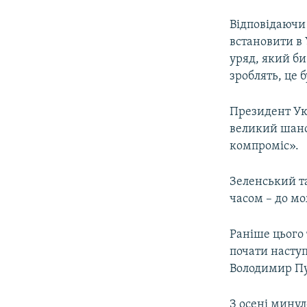
Відповідаючи 
встановити в
уряд, який би
зроблять, це 
Президент Ук
великий шанс 
компроміс».
Зеленський т
часом – до мо
Раніше цього
почати наступ
Володимир Пу
З осені минул