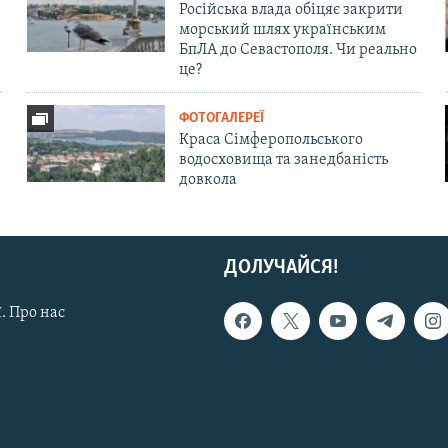
Російська влада обіцяє закрити
морський шлях українським
БпЛА до Севастополя. Чи реально
це?
ФОТОГАЛЕРЕЇ
Краса Сімферопольського
водосховища та занедбаність
довкола
ДОЛУЧАЙСЯ!
. Про нас