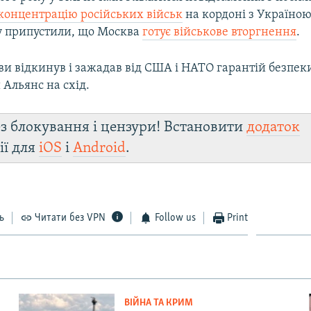
концентрацію російських військ
на кордоні з Україною
у припустили, що Москва
готує військове вторгнення
.
ви відкинув і зажадав від США і НАТО гарантій безпек
Альянс на схід.
з блокування і цензури! Встановити
додаток
ії для
iOS
і
Android
.
ь
Читати без VPN
Follow us
Print
ВІЙНА ТА КРИМ