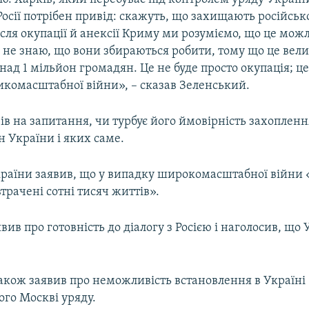
Росії потрібен привід: скажуть, що захищають російсь
сля окупації й анексії Криму ми розуміємо, що це мож
я не знаю, що вони збираються робити, тому що це вели
над 1 мільйон громадян. Це не буде просто окупація; це
икомасштабної війни», – сказав Зеленський.
вів на запитання, чи турбує його ймовірність захопле
 України і яких саме.
раїни заявив, що у випадку широкомасштабної війни
втрачені сотні тисяч життів».
явив про готовність до діалогу з Росією і наголосив, що
акож заявив про неможливість встановлення в Україні
ого Москві уряду.