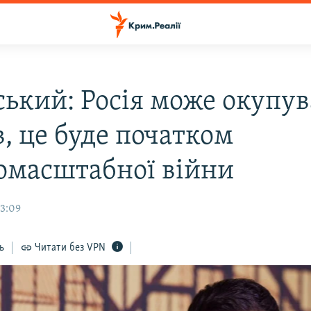
ський: Росія може окупу
, це буде початком
омасштабної війни
13:09
ь
Читати без VPN