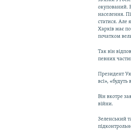
окупований. 
населення. Пі
статися. Але 
Харків має по
початком вел
Так він відпо
певних частин
Президент Ук
всі», «будуть 
Він вкотре за
війни.
Зеленський т
підконтрольн