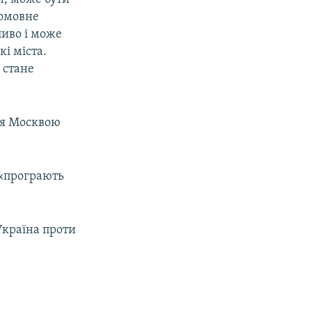
комовне
ливо і може
кі міста.
 стане
ння Москвою
 «програють
 Україна проти