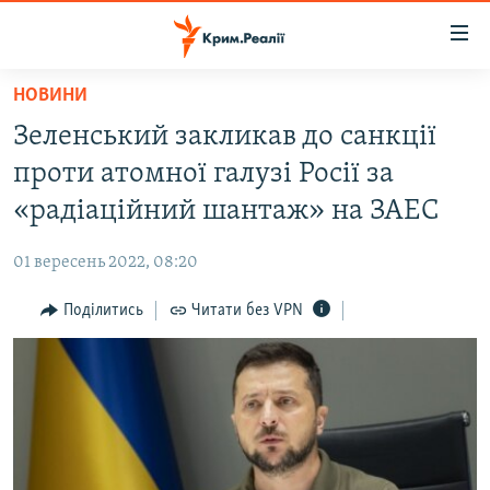
Доступність
посилання
Перейти
НОВИНИ
до
НОВИНИ
Зеленський закликав до санкції
основного
ВОДА.КРИМ
матеріалу
проти атомної галузі Росії за
ВІДЕО ТА ФОТО
Перейти
«радіаційний шантаж» на ЗАЕС
до
ПОЛІТИКА
основної
01 вересень 2022, 08:20
БЛОГИ
навігації
Перейти
Поділитись
Читати без VPN
ПОГЛЯД
до
ІНТЕРВ'Ю
пошуку
ВСЕ ЗА ДЕНЬ
СПЕЦПРОЕКТИ
ЯК ОБІЙТИ БЛОКУВАННЯ
ДЕПОРТАЦІЯ