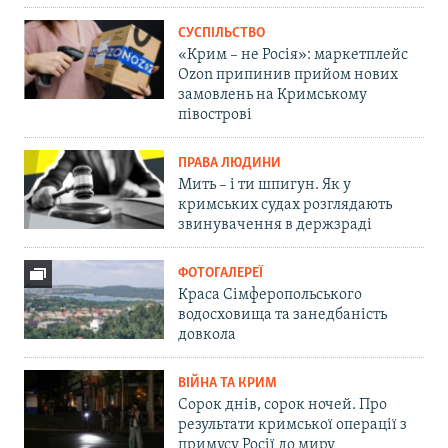
СУСПІЛЬСТВО
«Крим – не Росія»: маркетплейс
Ozon припинив прийом нових
замовлень на Кримському
півострові
ПРАВА ЛЮДИНИ
Мить – і ти шпигун. Як у
кримських судах розглядають
звинувачення в держзраді
ФОТОГАЛЕРЕЇ
Краса Сімферопольського
водосховища та занедбаність
довкола
ВІЙНА ТА КРИМ
Сорок днів, сорок ночей. Про
результати кримської операції з
примусу Росії до миру