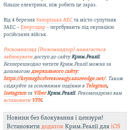
більше електрики, ніж робить це зараз.
Від 4 березня
Запорізька АЕС
та місто-супутник
ЗАЕС –
Енергодар
– перебувають під окупацією
російських військ.
Роскомнагляд (Роскомнадзор) намагається
заблокувати
доступ до сайту
Крим.Реалії
.
Безперешкодно читати Крим.Реалії можна за
допомогою
дзеркального сайту
:
https://krymrgbcrlvrexoeaqjy.azureedge.net/
. Також
слідкуйте за основними подіями в
Telegram
,
Instagram
та
Viber
Крим.Реалії
. Рекомендуємо вам
встановити
VPN
.
Новини без блокування і цензури!
Встановити
додаток
Крим.Реалії для
iOS