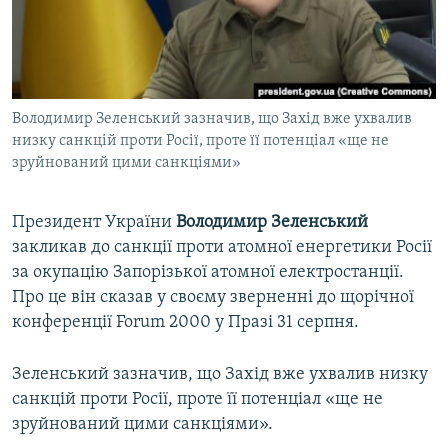
ВІДЕОУРОКИ «ELIFBE»
Русский
СВІДЧЕННЯ ОКУПАЦІЇ
Qırımtatar
УКРАЇНСЬКА ПРОБЛЕМА КРИМУ
Володимир Зеленський зазначив, що Захід вже ухвалив
ДОЛУЧАЙСЯ!
ІНФОГРАФІКА
низку санкцій проти Росії, проте її потенціал «ще не
зруйнований цими санкціями»
Усі сайти RFE/RL
Президент України
Володимир Зеленський
закликав до санкції проти атомної енергетики Росії
за окупацію Запорізької атомної електростанції.
Про це він сказав у своєму зверненні до щорічної
конференції Forum 2000 у Празі 31 серпня.
Зеленський зазначив, що Захід вже ухвалив низку
санкцій проти Росії, проте її потенціал «ще не
зруйнований цими санкціями».