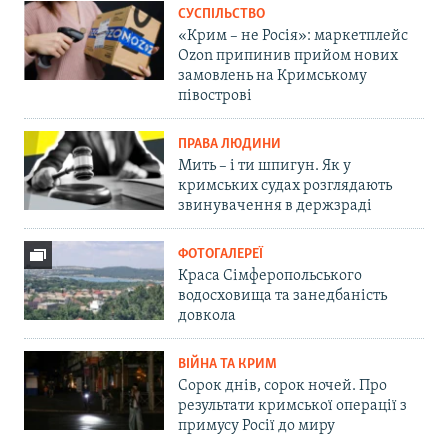
СУСПІЛЬСТВО
«Крим – не Росія»: маркетплейс
Ozon припинив прийом нових
замовлень на Кримському
півострові
ПРАВА ЛЮДИНИ
Мить – і ти шпигун. Як у
кримських судах розглядають
звинувачення в держзраді
ФОТОГАЛЕРЕЇ
Краса Сімферопольського
водосховища та занедбаність
довкола
ВІЙНА ТА КРИМ
Сорок днів, сорок ночей. Про
результати кримської операції з
примусу Росії до миру