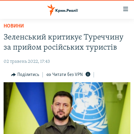
Доступність
посилання
Перейти
НОВИНИ
до
НОВИНИ
Зеленський критикує Туреччину
основного
ВОДА.КРИМ
матеріалу
за прийом російських туристів
ВІДЕО ТА ФОТО
Перейти
до
02 травень 2022, 17:43
ПОЛІТИКА
основної
БЛОГИ
Поділитись
Читати без VPN
навігації
Перейти
ПОГЛЯД
до
ІНТЕРВ'Ю
пошуку
ВСЕ ЗА ДЕНЬ
СПЕЦПРОЕКТИ
ЯК ОБІЙТИ БЛОКУВАННЯ
ДЕПОРТАЦІЯ