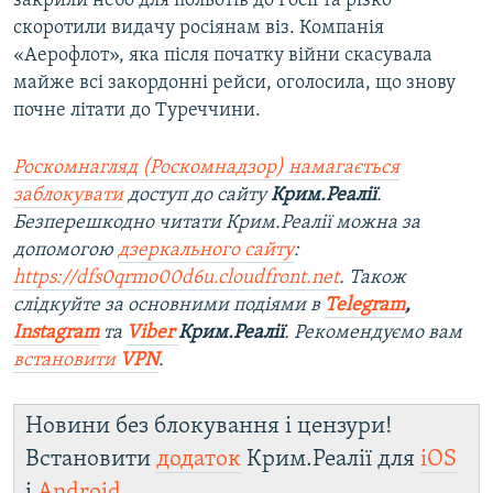
закрили небо для польотів до Росії та різко
скоротили видачу росіянам віз. Компанія
«Аерофлот», яка після початку війни скасувала
майже всі закордонні рейси, оголосила, що знову
почне літати до Туреччини.
Роскомнагляд (Роскомнадзор) намагається
заблокувати
доступ до сайту
Крим.Реалії
.
Безперешкодно читати Крим.Реалії можна за
допомогою
дзеркального сайту
:
https://dfs0qrmo00d6u.cloudfront.net
. Також
слідкуйте за основними подіями в
Telegram
,
Instagram
та
Viber
Крим.Реалії
. Рекомендуємо вам
встановити
VPN
.
Новини без блокування і цензури!
Встановити
додаток
Крим.Реалії для
iOS
і
Android
.