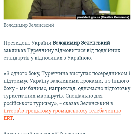
ВІДЕОУРОКИ «ELIFBE»
Русский
СВІДЧЕННЯ ОКУПАЦІЇ
Qırımtatar
Володимир Зеленський
УКРАЇНСЬКА ПРОБЛЕМА КРИМУ
ДОЛУЧАЙСЯ!
ІНФОГРАФІКА
Президент України
Володимир Зеленський
закликав Туреччину відмовитися від подвійних
стандартів у відносинах з Україною.
Усі сайти RFE/RL
«З одного боку, Туреччина виступає посередником і
підтримує Україну важливими кроками, а з іншого
боку – ми бачимо, наприклад, одночасно підготовку
туристичних маршрутів. Спеціально для
російського туризму», – сказав Зеленський в
інтерв'ю грецькому громадському телебаченню
ERT
.