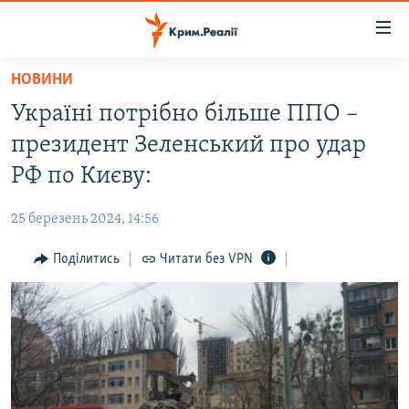
Доступність
посилання
Перейти
НОВИНИ
до
НОВИНИ
Україні потрібно більше ППО –
основного
ВОДА.КРИМ
матеріалу
президент Зеленський про удар
ВІДЕО ТА ФОТО
Перейти
РФ по Києву:
до
ПОЛІТИКА
основної
25 березень 2024, 14:56
БЛОГИ
навігації
Перейти
Поділитись
Читати без VPN
ПОГЛЯД
до
ІНТЕРВ'Ю
пошуку
ВСЕ ЗА ДЕНЬ
СПЕЦПРОЕКТИ
ЯК ОБІЙТИ БЛОКУВАННЯ
ДЕПОРТАЦІЯ