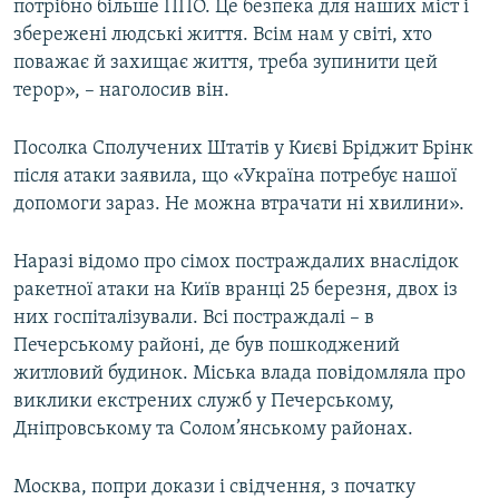
потрібно більше ППО. Це безпека для наших міст і
збережені людські життя. Всім нам у світі, хто
поважає й захищає життя, треба зупинити цей
терор», – наголосив він.
Посолка Сполучених Штатів у Києві Бріджит Брінк
після атаки заявила, що «Україна потребує нашої
допомоги зараз. Не можна втрачати ні хвилини».
Наразі відомо про сімох постраждалих внаслідок
ракетної атаки на Київ вранці 25 березня, двох із
них госпіталізували. Всі постраждалі – в
Печерському районі, де був пошкоджений
житловий будинок. Міська влада повідомляла про
виклики екстрених служб у Печерському,
Дніпровському та Солом’янському районах.
Москва, попри докази і свідчення, з початку