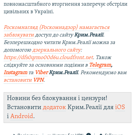
повномасштабного вторгнення заперечує обстріли
цивільних в Україні.
Роскомнагляд (Роскомнадзор) намагається
заблокувати
доступ до сайту
Крим.Реалії
.
Безперешкодно читати Крим.Реалії можна за
допомогою
дзеркального сайту
:
https://dfs0qrmo00d6u.cloudfront.net
. Також
слідкуйте за основними подіями в
Telegram
,
Instagram
та
Viber
Крим.Реалії
. Рекомендуємо вам
встановити
VPN
.
Новини без блокування і цензури!
Встановити
додаток
Крим.Реалії для
iOS
і
Android
.