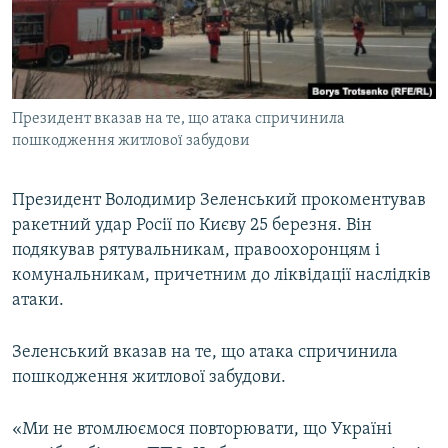
ВІДЕОУРОКИ «ELIFBE»
Русский
СВІДЧЕННЯ ОКУПАЦІЇ
Qırımtatar
УКРАЇНСЬКА ПРОБЛЕМА КРИМУ
Президент вказав на те, що атака спричинила
ДОЛУЧАЙСЯ!
ІНФОГРАФІКА
пошкодження житлової забудови
Президент Володимир Зеленський прокоментував
Усі сайти RFE/RL
ракетний удар Росії по Києву 25 березня. Він
подякував рятувальникам, правоохоронцям і
комунальникам, причетним до ліквідації наслідків
атаки.
Зеленський вказав на те, що атака спричинила
пошкодження житлової забудови.
«Ми не втомлюємося повторювати, що Україні