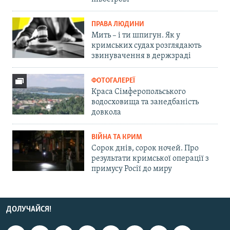
ПРАВА ЛЮДИНИ
Мить – і ти шпигун. Як у
кримських судах розглядають
звинувачення в держзраді
ФОТОГАЛЕРЕЇ
Краса Сімферопольського
водосховища та занедбаність
довкола
ВІЙНА ТА КРИМ
Сорок днів, сорок ночей. Про
результати кримської операції з
примусу Росії до миру
ДОЛУЧАЙСЯ!