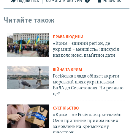
Поділитись
Читати без VPN
Follow us
Читайте також
ПРАВА ЛЮДИНИ
«Крим – єдиний регіон, де
українці – меншість»: дискусія
навколо нової пам'ятної дати
ВІЙНА ТА КРИМ
Російська влада обіцяє закрити
морський шлях українським
БпЛА до Севастополя. Чи реально
це?
СУСПІЛЬСТВО
«Крим – не Росія»: маркетплейс
Ozon припинив прийом нових
замовлень на Кримському
півострові