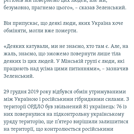
регіонів ми повернемо цих людей, але ми,
безумовно, прагнемо цього», – сказав Зеленський.
Він припускає, що деякі люди, яких Україна хоче
обміняти, могли вже померти.
«Деяких катували, ми не знаємо, хто там є. Але, на
жаль, знаємо, що зможемо повернути лише тіла
деяких із цих людей. У Мінській групі є люди, які
працюють над усіма цими питаннями», – зазначив
Зеленський.
29 грудня 2019 року відбувся обмін утримуваними
між Україною і російськими гібридними силами. З
території ОРДЛО був звільнений 81 українець: 76 із
них повернулися на підконтрольну українському
уряду територію, ще п’ятеро вирішили залишитися
на території, що контролюється російськими