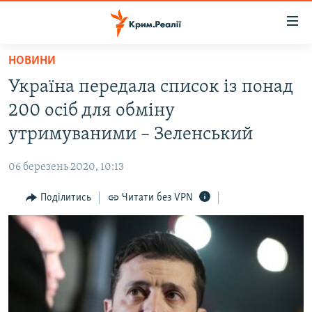
Доступність
посилання
Перейти
НОВИНИ
до
НОВИНИ
Україна передала список із понад
основного
ВОДА.КРИМ
матеріалу
200 осіб для обміну
ВІДЕО ТА ФОТО
Перейти
утримуваними – Зеленський
до
ПОЛІТИКА
основної
06 березень 2020, 10:13
БЛОГИ
навігації
Перейти
Поділитись
Читати без VPN
ПОГЛЯД
до
ІНТЕРВ'Ю
пошуку
ВСЕ ЗА ДЕНЬ
СПЕЦПРОЕКТИ
ЯК ОБІЙТИ БЛОКУВАННЯ
ДЕПОРТАЦІЯ