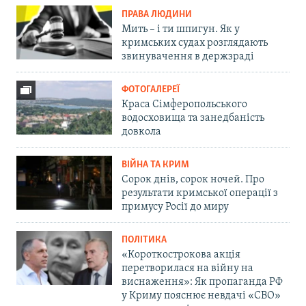
ПРАВА ЛЮДИНИ
Мить – і ти шпигун. Як у
кримських судах розглядають
звинувачення в держзраді
ФОТОГАЛЕРЕЇ
Краса Сімферопольського
водосховища та занедбаність
довкола
ВІЙНА ТА КРИМ
Сорок днів, сорок ночей. Про
результати кримської операції з
примусу Росії до миру
ПОЛІТИКА
«Короткострокова акція
перетворилася на війну на
виснаження»: Як пропаганда РФ
у Криму пояснює невдачі «СВО»