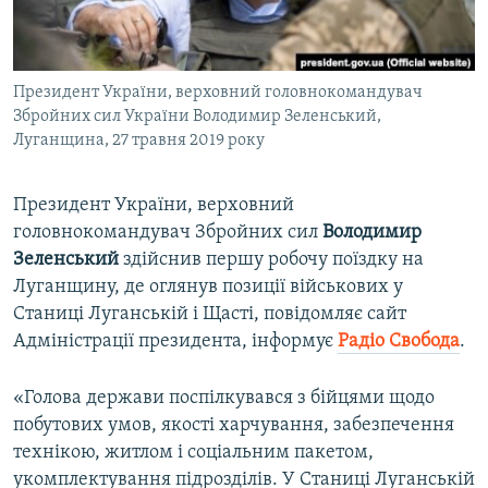
ВІДЕОУРОКИ «ELIFBE»
Русский
СВІДЧЕННЯ ОКУПАЦІЇ
Qırımtatar
Президент України, верховний головнокомандувач
УКРАЇНСЬКА ПРОБЛЕМА КРИМУ
Збройних сил України Володимир Зеленський,
ДОЛУЧАЙСЯ!
ІНФОГРАФІКА
Луганщина, 27 травня 2019 року
Президент України, верховний
головнокомандувач Збройних сил
Володимир
Усі сайти RFE/RL
Зеленський
здійснив першу робочу поїздку на
Луганщину, де оглянув позиції військових у
Станиці Луганській і Щасті, повідомляє сайт
Адміністрації президента, інформує
Радіо Свобода
.
«Голова держави поспілкувався з бійцями щодо
побутових умов, якості харчування, забезпечення
технікою, житлом і соціальним пакетом,
укомплектування підрозділів. У Станиці Луганській