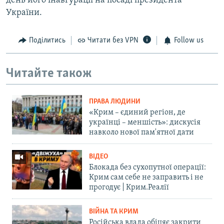
день його інавгурації на посаді президента
України.
Поділитись
Читати без VPN
Follow us
Читайте також
ПРАВА ЛЮДИНИ
«Крим – єдиний регіон, де
українці – меншість»: дискусія
навколо нової пам'ятної дати
ВІДЕО
Блокада без сухопутної операції:
Крим сам себе не заправить і не
прогодує | Крим.Реалії
ВІЙНА ТА КРИМ
Російська влада обіцяє закрити