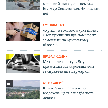
морський шлях українським
БпЛА до Севастополя. Чи реально
це?
СУСПІЛЬСТВО
«Крим – не Росія»: маркетплейс
Ozon припинив прийом нових
замовлень на Кримському
півострові
ПРАВА ЛЮДИНИ
Мить – і ти шпигун. Як у
кримських судах розглядають
звинувачення в держзраді
ФОТОГАЛЕРЕЇ
Краса Сімферопольського
водосховища та занедбаність
довкола