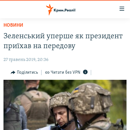
Доступність
посилання
Перейти
НОВИНИ
до
НОВИНИ
Зеленський уперше як президент
основного
ВОДА.КРИМ
матеріалу
приїхав на передову
ВІДЕО ТА ФОТО
Перейти
до
27 травень 2019, 20:36
ПОЛІТИКА
основної
БЛОГИ
Поділитись
Читати без VPN
навігації
Перейти
ПОГЛЯД
до
ІНТЕРВ'Ю
пошуку
ВСЕ ЗА ДЕНЬ
СПЕЦПРОЕКТИ
ЯК ОБІЙТИ БЛОКУВАННЯ
ДЕПОРТАЦІЯ