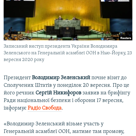
ВІДЕОУРОКИ «ELIFBE»
Русский
СВІДЧЕННЯ ОКУПАЦІЇ
Qırımtatar
УКРАЇНСЬКА ПРОБЛЕМА КРИМУ
ДОЛУЧАЙСЯ!
ІНФОГРАФІКА
Записаний виступ президента України Володимира
Зеленського на Генеральній асамблеї ООН в Нью-Йорку, 23
вересня 2020 року
Усі сайти RFE/RL
Президент
Володимир Зеленський
почне візит до
Сполучених Штатів у понеділок 20 вересня. Про це
його речник
Сергій Никифоров
заявив на брифінгу
Ради національної безпеки і оборони 17 вересня,
інформує
Радіо Свобода
.
«Володимир Зеленський візьме участь у
Генеральній асамблеї ООН, матиме там промову,