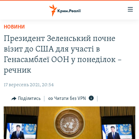
Доступність
посилання
Перейти
НОВИНИ
до
НОВИНИ
Президент Зеленський почне
основного
ВОДА.КРИМ
матеріалу
візит до США для участі в
ВІДЕО ТА ФОТО
Перейти
Генасамблеї ООН у понеділок –
до
ПОЛІТИКА
речник
основної
БЛОГИ
навігації
17 вересень 2021, 20:54
Перейти
ПОГЛЯД
до
Поділитись
Читати без VPN
ІНТЕРВ'Ю
пошуку
ВСЕ ЗА ДЕНЬ
СПЕЦПРОЕКТИ
ЯК ОБІЙТИ БЛОКУВАННЯ
ДЕПОРТАЦІЯ