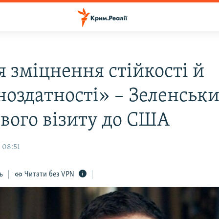
я зміцнення стійкості й
ноздатності» – Зеленськ
свого візиту до США
 08:51
ь
Читати без VPN