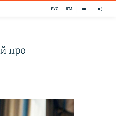
РУС
КТА
ий про