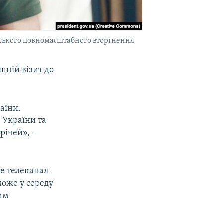
йського повномасштабного вторгнення
шній візит до
аїни.
 України та
річей», –
ше телеканал
може у середу
ним