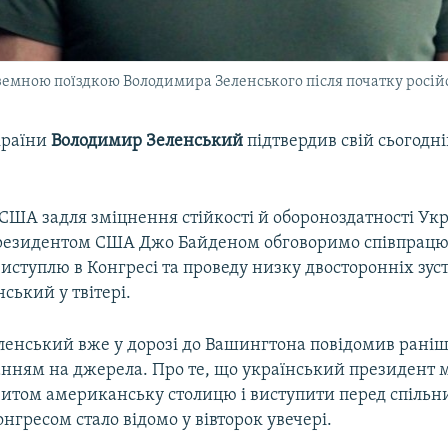
земною поїздкою Володимира Зеленського після початку росі
країни
Володимир Зеленський
підтвердив свій сьогодні
США задля зміцнення стійкості й обороноздатності Укр
президентом США Джо Байденом обговоримо співпрацю
ступлю в Конгресі та проведу низку двосторонніх зуст
ський у твітері.
еленський вже у дорозі до Вашингтона повідомив рані
анням на джерела. Про те, що український президент 
ізитом американську столицю і виступити перед спіль
нгресом стало відомо у вівторок увечері.