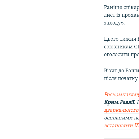
Раніше спікер
лист із проха
заходу».
Цього тижня 
союзникам С
оголосити про
Візит до Ваш
після початку
Роскомнагляд
Крим.Реалії
.
дзеркального
основними п
встановити
V