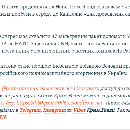
 Палати представників Ненсі Пелосі надіслала всім ч
нням прибути в середу до Капітолію «для проведення с
Конгрес має схвалити 47-мільярдний пакет допомоги У
ША по НАТО. За даними CNN, цього тижня Вашингтон
 постачання Україні зенітних ракетних комплексів Patr
ингтона стане першою іноземною поїздкою Володимир
 російського повномасштабного вторгнення в Україну.
 (Роскомнадзор) намагається заблокувати
доступ до са
 Безперешкодно читати Крим.Реалії можна за допомог
 сайту
:
https://dfs0qrmo00d6u.cloudfront.net
. Також слі
одіями в
Telegram
,
Instagram
та
Viber
Крим.Реалії
. Ре
ко
PN
.