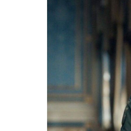
ВІДЕОУРОКИ «ELIFBE»
СВІДЧЕННЯ ОКУПАЦІЇ
УКРАЇНСЬКА ПРОБЛЕМА КРИМУ
ІНФОГРАФІКА