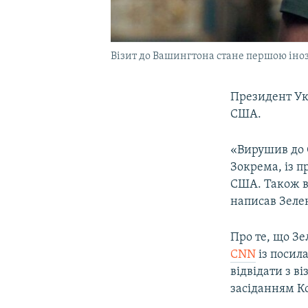
Візит до Вашингтона стане першою іно
Президент У
США.
«Вирушив до 
Зокрема, із 
США. Також ви
написав Зелен
Про те, що З
CNN
із посил
відвідати з в
засіданням Ко