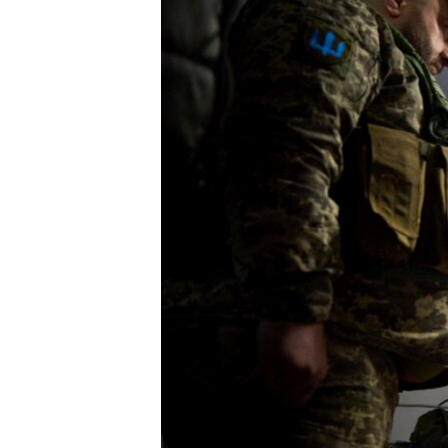
ВІДЕОУРОКИ «ELIFBE»
СВІДЧЕННЯ ОКУПАЦІЇ
УКРАЇНСЬКА ПРОБЛЕМА КРИМУ
ІНФОГРАФІКА