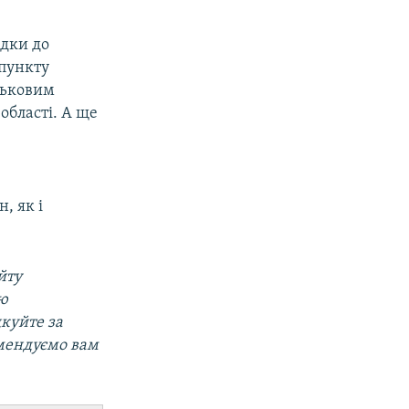
здки до
 пункту
ськовим
області. А ще
н, як і
йту
ою
дкуйте за
омендуємо вам