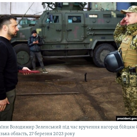
їни Володимир Зеленський під час вручення нагород бійцям
зька область, 27 березня 2023 року