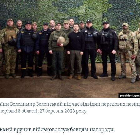
їни Володимир Зеленський під час відвідин передових позиц
порізькій області, 27 березня 2023 року
ький вручив військовослужбовцям нагороди.