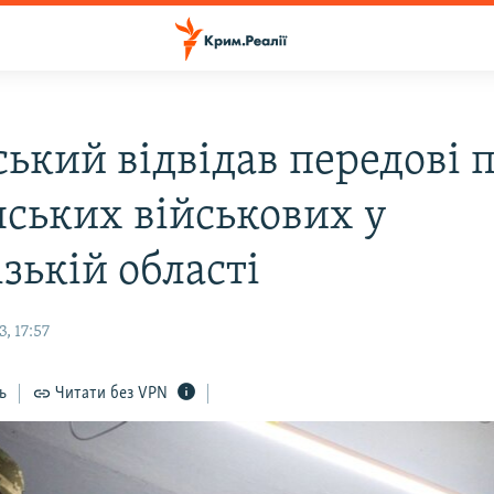
ький відвідав передові п
нських військових у
зькій області
, 17:57
ь
Читати без VPN