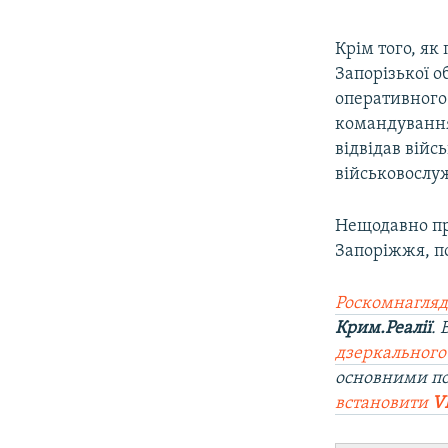
Крім того, як
Запорізької 
оперативного
командування
відвідав війс
військовослу
Нещодавно пр
Запоріжжя, по
Роскомнагляд
Крим.Реалії
.
дзеркального
основними п
встановити
V