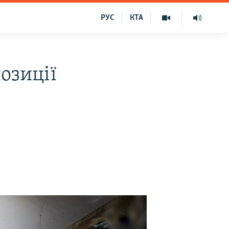
РУС
КТА
озиції