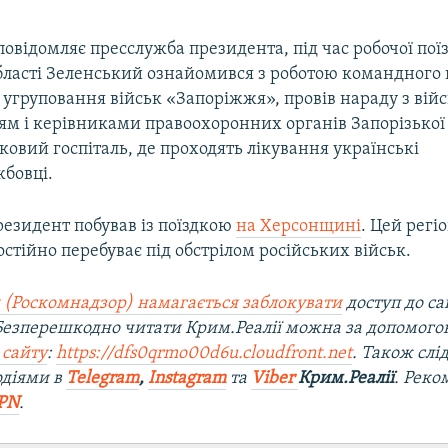
 повідомляє пресслужба президента, під час робочої пої
області Зеленський ознайомився з роботою командного
 угруповання військ «Запоріжжя», провів нараду з вій
м і керівниками правоохоронних органів Запорізької 
ьковий госпіталь, де проходять лікування українські
жбовці.
езидент побував із поїздкою
на Херсонщині
. Цей регіо
стійно перебуває під обстрілом російських військ.
 (Роскомнадзор) намагається заблокувати
доступ до са
 Безперешкодно читати Крим.Реалії можна за допомог
 сайту
:
https://dfs0qrmo00d6u.cloudfront.net
. Також слі
одіями в
Telegram
,
Instagram
та
Viber
Крим.Реалії
. Рек
PN
.