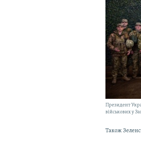
Президент Укра
військових у За
Також Зеленс