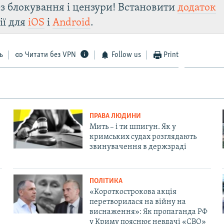
з блокування і цензури! Встановити
додаток
ії для
iOS
і
Android
.
ь
Читати без VPN
Follow us
Print
ПРАВА ЛЮДИНИ
Мить – і ти шпигун. Як у
кримських судах розглядають
звинувачення в держзраді
ПОЛІТИКА
«Короткострокова акція
перетворилася на війну на
виснаження»: Як пропаганда РФ
у Криму пояснює невдачі «СВО»