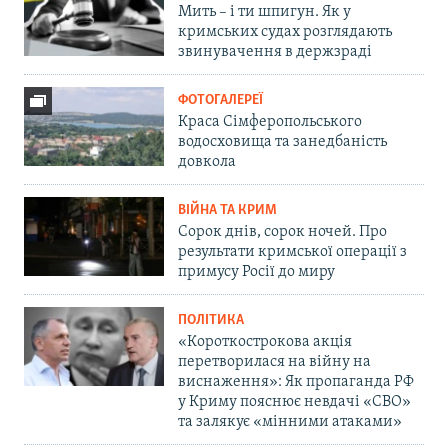
Мить – і ти шпигун. Як у
кримських судах розглядають
звинувачення в держзраді
ФОТОГАЛЕРЕЇ
Краса Сімферопольського
водосховища та занедбаність
довкола
ВІЙНА ТА КРИМ
Сорок днів, сорок ночей. Про
результати кримської операції з
примусу Росії до миру
ПОЛІТИКА
«Короткострокова акція
перетворилася на війну на
виснаження»: Як пропаганда РФ
у Криму пояснює невдачі «СВО»
та залякує «мінними атаками»