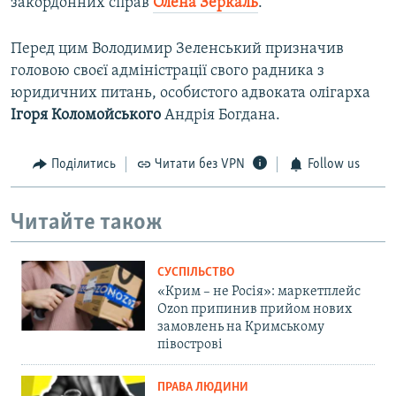
закордонних справ
Олена Зеркаль
.
Перед цим Володимир Зеленський призначив
головою своєї адміністрації свого радника з
юридичних питань, особистого адвоката олігарха
Ігоря Коломойського
Андрія Богдана.
Поділитись
Читати без VPN
Follow us
Читайте також
СУСПІЛЬСТВО
«Крим – не Росія»: маркетплейс
Ozon припинив прийом нових
замовлень на Кримському
півострові
ПРАВА ЛЮДИНИ