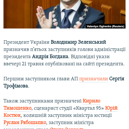
ВІДЕОУРОКИ «ELIFBE»
Русский
СВІДЧЕННЯ ОКУПАЦІЇ
Qırımtatar
УКРАЇНСЬКА ПРОБЛЕМА КРИМУ
ДОЛУЧАЙСЯ!
ІНФОГРАФІКА
Президент України
Володимир Зеленський
призначив п’ятьох заступників голови адміністрації
президента
Андрія Богдана
. Відповідні укази
Усі сайти RFE/RL
ввечері 21 травня опубліковані на сайті президента.
Першим заступником глави АП
призначили
Сергія
Трофімова
.
Також заступниками призначені
Кирило
Тимошенко
, сценарист студії «Квартал 95»
Юрій
Костюк
, колишній заступник міністра юстиції
Руслан Рябошапко
, заступник міністра