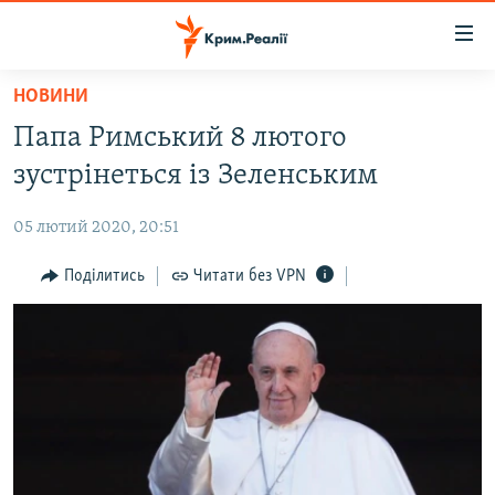
Доступність
посилання
Перейти
НОВИНИ
до
НОВИНИ
Папа Римський 8 лютого
основного
ВОДА.КРИМ
матеріалу
зустрінеться із Зеленським
ВІДЕО ТА ФОТО
Перейти
до
05 лютий 2020, 20:51
ПОЛІТИКА
основної
БЛОГИ
Поділитись
Читати без VPN
навігації
Перейти
ПОГЛЯД
до
ІНТЕРВ'Ю
пошуку
ВСЕ ЗА ДЕНЬ
СПЕЦПРОЕКТИ
ЯК ОБІЙТИ БЛОКУВАННЯ
ДЕПОРТАЦІЯ