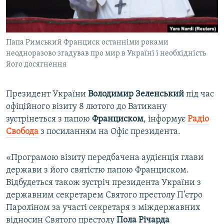
ВІДЕОУРОКИ «ELIFBE»
Русский
СВІДЧЕННЯ ОКУПАЦІЇ
Qırımtatar
Папа Римський Франциск останніми роками
УКРАЇНСЬКА ПРОБЛЕМА КРИМУ
неодноразово згадував про мир в Україні і необхідність
ДОЛУЧАЙСЯ!
ІНФОГРАФІКА
його досягнення
Президент України
Володимир Зеленський
під час
офіційного візиту 8 лютого до Ватикану
Усі сайти RFE/RL
зустрінеться з папою
Франциском
, інформує
Радіо
Свобода
з посиланням на Офіс президента.
«Програмою візиту передбачена аудієнція глави
держави з його святістю папою Франциском.
Відбудеться також зустріч президента України з
державним секретарем Святого престолу П’єтро
Пароліном за участі секретаря з міждержавних
відносин Святого престолу
Пола Річарда