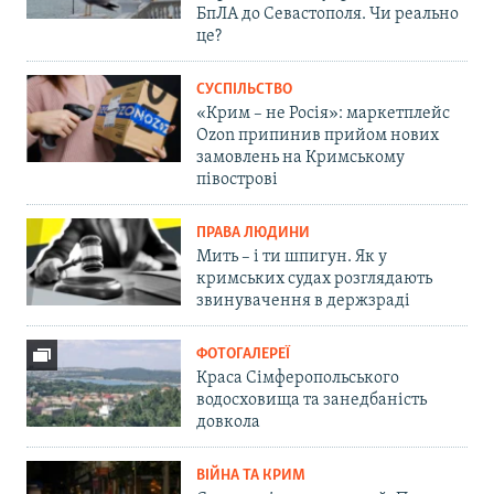
БпЛА до Севастополя. Чи реально
це?
СУСПІЛЬСТВО
«Крим – не Росія»: маркетплейс
Ozon припинив прийом нових
замовлень на Кримському
півострові
ПРАВА ЛЮДИНИ
Мить – і ти шпигун. Як у
кримських судах розглядають
звинувачення в держзраді
ФОТОГАЛЕРЕЇ
Краса Сімферопольського
водосховища та занедбаність
довкола
ВІЙНА ТА КРИМ