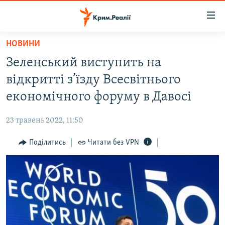
Доступність
посилання
Перейти
НОВИНИ
до
НОВИНИ
Зеленський виступить на
основного
ВОДА.КРИМ
матеріалу
відкритті з’їзду Всесвітнього
ВІДЕО ТА ФОТО
Перейти
економічного форуму в Давосі
до
ПОЛІТИКА
основної
23 травень 2022, 11:50
БЛОГИ
навігації
Перейти
Поділитись
Читати без VPN
ПОГЛЯД
до
ІНТЕРВ'Ю
пошуку
ВСЕ ЗА ДЕНЬ
СПЕЦПРОЕКТИ
ЯК ОБІЙТИ БЛОКУВАННЯ
ДЕПОРТАЦІЯ