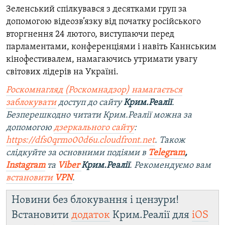
Зеленський спілкувався з десятками груп за
допомогою відеозв’язку від початку російського
вторгнення 24 лютого, виступаючи перед
парламентами, конференціями і навіть Каннським
кінофестивалем, намагаючись утримати увагу
світових лідерів на Україні.
Роскомнагляд (Роскомнадзор) намагається
заблокувати
доступ до сайту
Крим.Реалії
.
Безперешкодно читати Крим.Реалії можна за
допомогою
дзеркального сайту
:
https://dfs0qrmo00d6u.cloudfront.net
. Також
слідкуйте за основними подіями в
Telegram
,
Instagram
та
Viber
Крим.Реалії
. Рекомендуємо вам
встановити
VPN
.
Новини без блокування і цензури!
Встановити
додаток
Крим.Реалії для
iOS