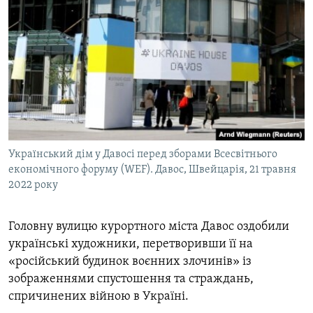
Український дім у Давосі перед зборами Всесвітнього
економічного форуму (WEF). Давос, Швейцарія, 21 травня
2022 року
Головну вулицю курортного міста Давос оздобили
українські художники, перетворивши її на
«російський будинок воєнних злочинів» із
зображеннями спустошення та страждань,
спричинених війною в Україні.