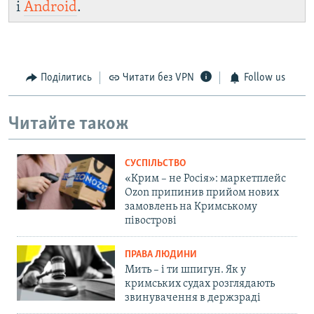
і
Android
.
Поділитись
Читати без VPN
Follow us
Читайте також
СУСПІЛЬСТВО
«Крим – не Росія»: маркетплейс
Ozon припинив прийом нових
замовлень на Кримському
півострові
ПРАВА ЛЮДИНИ
Мить – і ти шпигун. Як у
кримських судах розглядають
звинувачення в держзраді