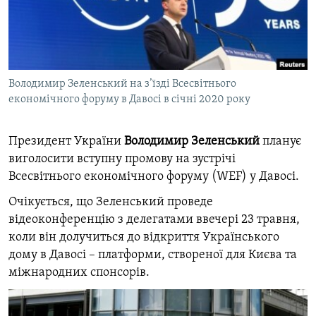
ВІДЕОУРОКИ «ELIFBE»
Русский
СВІДЧЕННЯ ОКУПАЦІЇ
Qırımtatar
УКРАЇНСЬКА ПРОБЛЕМА КРИМУ
Володимир Зеленський на з’їзді Всесвітнього
ДОЛУЧАЙСЯ!
ІНФОГРАФІКА
економічного форуму в Давосі в січні 2020 року
Президент України
Володимир Зеленський
планує
Усі сайти RFE/RL
виголосити вступну промову на зустрічі
Всесвітнього економічного форуму (
WEF
) у Давосі.
Очікується, що Зеленський проведе
відеоконференцію з делегатами ввечері 23 травня,
коли він долучиться до відкриття Українського
дому в Давосі – платформи, створеної для Києва та
міжнародних спонсорів.