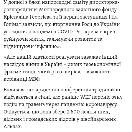
У дописі в блозі напередодні саміту директорка-
розпорядниця Міжнародного валютного фонду
Крісталіна Георгієва та її перша заступниця Гіта
Гопінат заявили, що вторгнення Росії до України
ускладнило пандемію COVID-19 – криза в кризі –
руйнуючи життя, гальмуючи розвиток та
підвищуючи інфляцію».
«Але нашій здатності реагувати заважає інший
наслідок війни в Україні – ризик геоекономічної
фрагментації, який різко виріс», – вважають
керівниці МВФ.
Впливова чотириденна конференція традиційно
відбувається в січні, але раніше
WEF
переніс очну
подію на травень через пандемію коронавірусу.
Очікується, що вона збере 2 500 політичних,
ділових і громадських лідерів у швейцарських
Альпах.