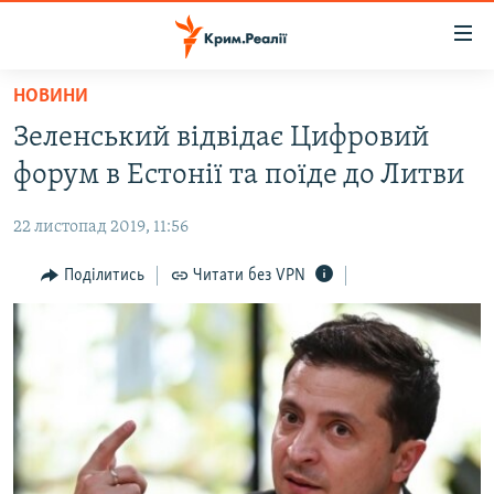
Доступність
посилання
Перейти
НОВИНИ
до
НОВИНИ
Зеленський відвідає Цифровий
основного
ВОДА.КРИМ
матеріалу
форум в Естонії та поїде до Литви
ВІДЕО ТА ФОТО
Перейти
до
22 листопад 2019, 11:56
ПОЛІТИКА
основної
БЛОГИ
Поділитись
Читати без VPN
навігації
Перейти
ПОГЛЯД
до
ІНТЕРВ'Ю
пошуку
ВСЕ ЗА ДЕНЬ
СПЕЦПРОЕКТИ
ЯК ОБІЙТИ БЛОКУВАННЯ
ДЕПОРТАЦІЯ