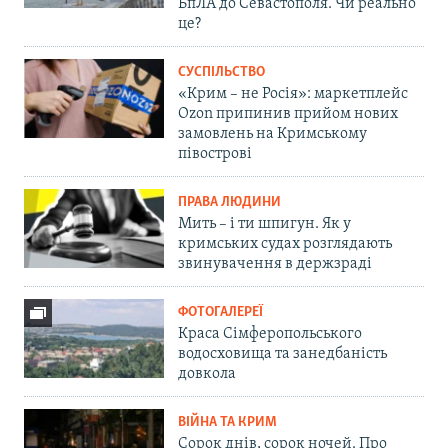
БпЛА до Севастополя. Чи реально
це?
СУСПІЛЬСТВО
«Крим – не Росія»: маркетплейс
Ozon припинив прийом нових
замовлень на Кримському
півострові
ПРАВА ЛЮДИНИ
Мить – і ти шпигун. Як у
кримських судах розглядають
звинувачення в держзраді
ФОТОГАЛЕРЕЇ
Краса Сімферопольського
водосховища та занедбаність
довкола
ВІЙНА ТА КРИМ
Сорок днів, сорок ночей. Про