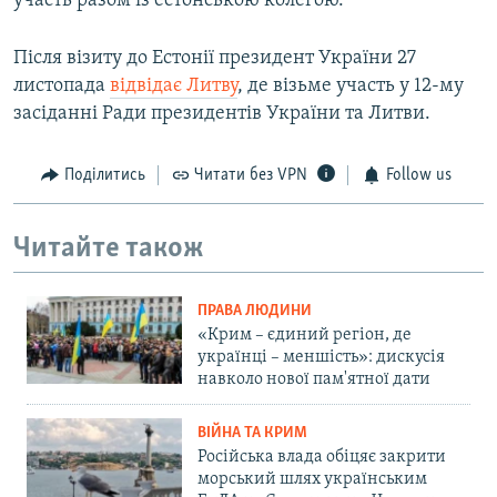
участь разом із естонською колегою.
Після візиту до Естонії президент України 27
листопада
відвідає Литву
, де візьме участь у 12-му
засіданні Ради президентів України та Литви.
Поділитись
Читати без VPN
Follow us
Читайте також
ПРАВА ЛЮДИНИ
«Крим – єдиний регіон, де
українці – меншість»: дискусія
навколо нової пам'ятної дати
ВІЙНА ТА КРИМ
Російська влада обіцяє закрити
морський шлях українським