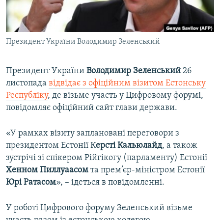
ВІДЕОУРОКИ «ELIFBE»
Русский
СВІДЧЕННЯ ОКУПАЦІЇ
Qırımtatar
Президент України Володимир Зеленський
УКРАЇНСЬКА ПРОБЛЕМА КРИМУ
ДОЛУЧАЙСЯ!
ІНФОГРАФІКА
Президент України
Володимир Зеленський
26
листопада
відвідає з офіційним візитом Естонську
Республіку
, де візьме участь у Цифровому форумі,
Усі сайти RFE/RL
повідомляє офіційний сайт глави держави.
«У рамках візиту заплановані переговори з
президентом Естонії К
ерсті Кальюлайд
, а також
зустрічі зі спікером Рійгікогу (парламенту) Естонії
Хенном Пиллуаасом
та прем’єр-міністром Естонії
Юрі Ратасом
», – ідеться в повідомленні.
У роботі Цифрового форуму Зеленський візьме