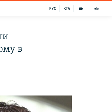
РУС
КТА
пи
рму в