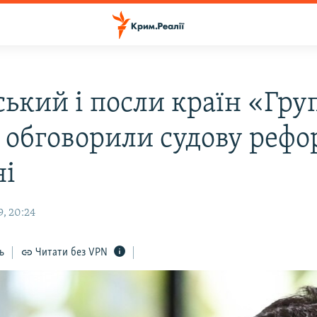
ський і посли країн «Гру
 обговорили судову рефо
ні
9, 20:24
ь
Читати без VPN