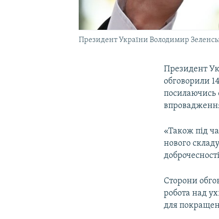
Президент України Володимир Зеленс
Президент У
обговорили 14
посилаючись 
впровадження 
«Також під ча
нового складу
доброчесності
Сторони обго
робота над ух
для покращенн