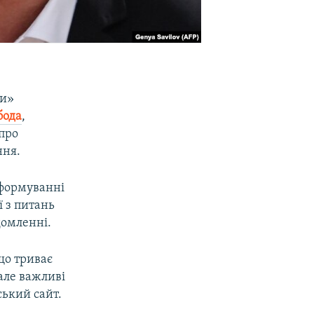
ми»
бода
,
про
ння.
 формуванні
ї з питань
домленні.
що триває
 але важливі
ський сайт.