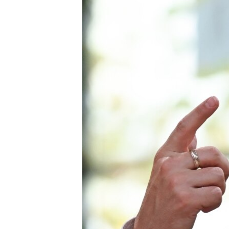
ВІДЕОУРОКИ «ELIFBE»
СВІДЧЕННЯ ОКУПАЦІЇ
УКРАЇНСЬКА ПРОБЛЕМА КРИМУ
ІНФОГРАФІКА