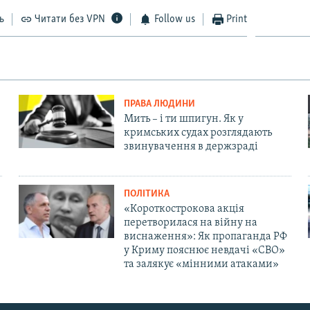
ь
Читати без VPN
Follow us
Print
ПРАВА ЛЮДИНИ
Мить – і ти шпигун. Як у
кримських судах розглядають
звинувачення в держзраді
ПОЛІТИКА
«Короткострокова акція
перетворилася на війну на
виснаження»: Як пропаганда РФ
у Криму пояснює невдачі «СВО»
та залякує «мінними атаками»