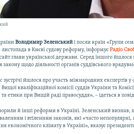
ький
країни
Володимир Зеленський
і посли країн «Групи се
 листопада в Києві судову реформу, інформує
Радіо Сво
сайт глави української держави. Серед іншого йшлося 
закону щодо діяльності органів суддівського врядува
с зустрічі йшлося про участь міжнародних експертів у
 Вищої кваліфікаційної комісії суддів України та Комісі
 та етики при Вищій раді правосуддя», – ідеться в пові
ворили й інші реформи в Україні. Зеленський визнав, 
валенням і втіленням законів, які «часто непопулярні,
я економічного клімату в Україні», вказує президент