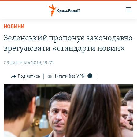
Доступність
посилання
Перейти
НОВИНИ
до
НОВИНИ
Зеленський пропонує законодавчо
основного
ВОДА.КРИМ
матеріалу
врегулювати «стандарти новин»
ВІДЕО ТА ФОТО
Перейти
до
09 листопад 2019, 19:32
ПОЛІТИКА
основної
БЛОГИ
Поділитись
Читати без VPN
навігації
Перейти
ПОГЛЯД
до
ІНТЕРВ'Ю
пошуку
ВСЕ ЗА ДЕНЬ
СПЕЦПРОЕКТИ
ЯК ОБІЙТИ БЛОКУВАННЯ
ДЕПОРТАЦІЯ