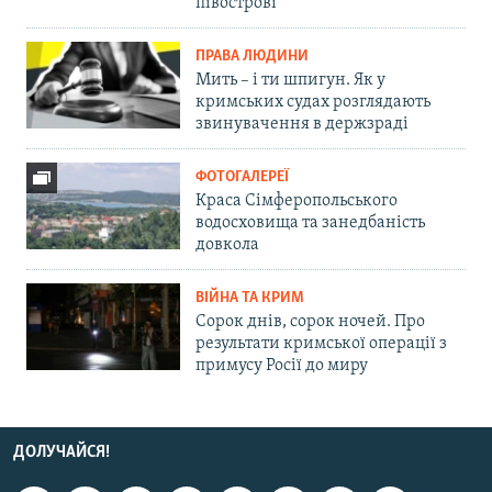
півострові
ПРАВА ЛЮДИНИ
Мить – і ти шпигун. Як у
кримських судах розглядають
звинувачення в держзраді
ФОТОГАЛЕРЕЇ
Краса Сімферопольського
водосховища та занедбаність
довкола
ВІЙНА ТА КРИМ
Сорок днів, сорок ночей. Про
результати кримської операції з
примусу Росії до миру
ДОЛУЧАЙСЯ!