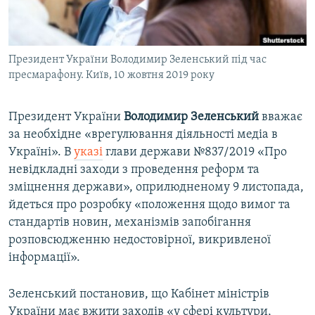
ВІДЕОУРОКИ «ELIFBE»
Русский
СВІДЧЕННЯ ОКУПАЦІЇ
Qırımtatar
Президент України Володимир Зеленський під час
УКРАЇНСЬКА ПРОБЛЕМА КРИМУ
пресмарафону. Київ, 10 жовтня 2019 року
ДОЛУЧАЙСЯ!
ІНФОГРАФІКА
Президент України
Володимир Зеленський
вважає
за необхідне «врегулювання діяльності медіа в
Україні». В
указі
глави держави №837/2019 «Про
Усі сайти RFE/RL
невідкладні заходи з проведення реформ та
зміцнення держави», оприлюдненому 9 листопада,
йдеться про розробку «положення щодо вимог та
стандартів новин, механізмів запобігання
розповсюдженню недостовірної, викривленої
інформації».
Зеленський постановив, що Кабінет міністрів
України має вжити заходів «у сфері культури,