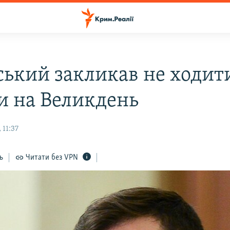
ський закликав не ходит
и на Великдень
 11:37
ь
Читати без VPN