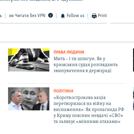
ь
Читати без VPN
Follow us
Print
ПРАВА ЛЮДИНИ
Мить – і ти шпигун. Як у
кримських судах розглядають
звинувачення в держзраді
ПОЛІТИКА
«Короткострокова акція
перетворилася на війну на
виснаження»: Як пропаганда РФ
у Криму пояснює невдачі «СВО»
та залякує «мінними атаками»