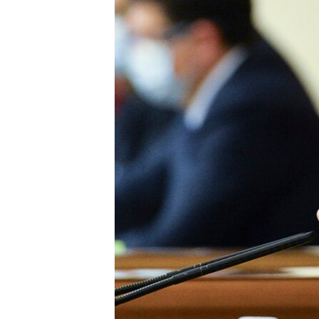
ВІДЕОУРОКИ «ELIFBE»
СВІДЧЕННЯ ОКУПАЦІЇ
УКРАЇНСЬКА ПРОБЛЕМА КРИМУ
ІНФОГРАФІКА