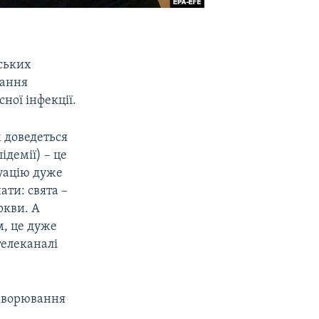
ських
вання
ної інфекції.
м доведеться
ідемії) – це
туацію дуже
ти: свята –
ркви. А
м, це дуже
телеканалі
ахворювання