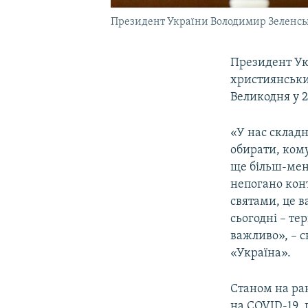
Президент України Володимир Зеленс
Президент У
християнськи
Великодня у 
«У нас складн
обирати, кому
ще більш-мен
непогано кон
святами, це в
сьогодні – те
важливо», – с
«Україна».
Станом на ран
на COVID-19,