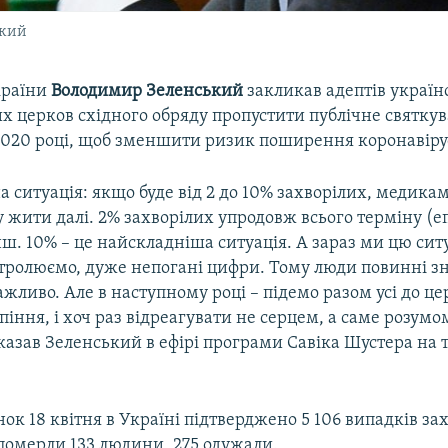
ький
країни
Володимир Зеленський
закликав адептів україн
х церков східного обряду пропустити публічне святку
2020 році, щоб зменшити ризик поширення коронавірус
а ситуація: якщо буде від 2 до 10% захворілих, медика
 жити далі. 2% захворілих упродовж всього терміну (еп
ш. 10% – це найскладніша ситуація. А зараз ми цю си
тролюємо, дуже непогані цифри. Тому люди повинні зна
ажливо. Але в наступному році – підемо разом усі до це
рпіння, і хоч раз відреагувати не серцем, а саме розумо
казав Зеленський в ефірі програми Савіка Шустера на 
ок 18 квітня в Україні підтверджено 5 106 випадків з
 померли 133 людини, 275 одужали.