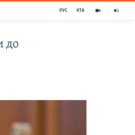
РУС
КТА
и до