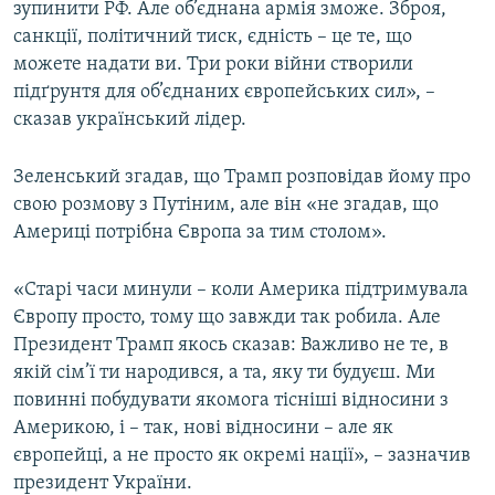
зупинити РФ. Але об’єднана армія зможе. Зброя,
санкції, політичний тиск, єдність – це те, що
можете надати ви. Три роки війни створили
підґрунтя для об’єднаних європейських сил», –
сказав український лідер.
Зеленський згадав, що Трамп розповідав йому про
свою розмову з Путіним, але він «не згадав, що
Америці потрібна Європа за тим столом».
«Старі часи минули – коли Америка підтримувала
Європу просто, тому що завжди так робила. Але
Президент Трамп якось сказав: Важливо не те, в
якій сім’ї ти народився, а та, яку ти будуєш. Ми
повинні побудувати якомога тісніші відносини з
Америкою, і – так, нові відносини – але як
європейці, а не просто як окремі нації», – зазначив
президент України.