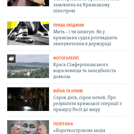
замовлень на Кримському
півострові
ПРАВА ЛЮДИНИ
Мить – і ти шпигун. Як у
кримських судах розглядають
звинувачення в держзраді
ФОТОГАЛЕРЕЇ
Краса Сімферопольського
водосховища та занедбаність
довкола
ВІЙНА ТА КРИМ
Сорок днів, сорок ночей. Про
результати кримської операції з
примусу Росії до миру
ПОЛІТИКА
«Короткострокова акція