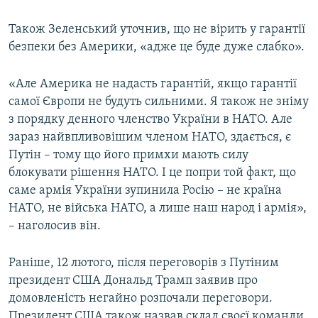
Також Зеленський уточнив, що не вірить у гарантії
безпеки без Америки, «адже це буде дуже слабко».
«Але Америка не надасть гарантій, якщо гарантії
самої Європи не будуть сильними. Я також не зніму
з порядку денного членство України в НАТО. Але
зараз найвпливовішим членом НАТО, здається, є
Путін – тому що його примхи мають силу
блокувати рішення НАТО. І це попри той факт, що
саме армія України зупинила Росію – не країна
НАТО, не війська НАТО, а лише наш народ і армія»,
– наголосив він.
Раніше, 12 лютого, після переговорів з Путіним
президент США Дональд Трамп заявив про
домовленість негайно розпочали переговори.
Президент США також назвав склад своєї команди,