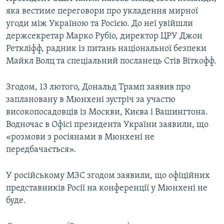
яка вестиме переговори про укладення мирної
угоди між Україною та Росією. До неї увійшли
держсекретар Марко Рубіо, директор ЦРУ Джон
Реткліфф, радник із питань національної безпеки
Майкл Волц та спеціальний посланець Стів Віткофф.
Згодом, 13 лютого, Дональд Трамп заявив про
заплановану в Мюнхені зустріч за участю
високопосадовців із Москви, Києва і Вашингтона.
Водночас в Офісі президента України заявили, що
«розмови з росіянами в Мюнхені не
передбачається».
У російському МЗС згодом заявили, що офіційних
представників Росії на конференції у Мюнхені не
буде.