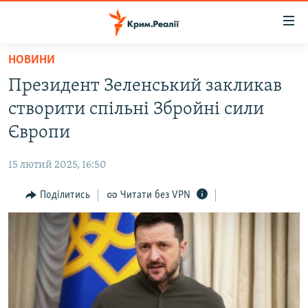
Доступність
посилання
Перейти
НОВИНИ
до
НОВИНИ
Президент Зеленський закликав
основного
ВОДА.КРИМ
матеріалу
створити спільні Збройні сили
ВІДЕО ТА ФОТО
Перейти
Європи
до
ПОЛІТИКА
основної
15 лютий 2025, 16:50
БЛОГИ
навігації
Перейти
Поділитись
Читати без VPN
ПОГЛЯД
до
ІНТЕРВ'Ю
пошуку
ВСЕ ЗА ДЕНЬ
СПЕЦПРОЕКТИ
ЯК ОБІЙТИ БЛОКУВАННЯ
ДЕПОРТАЦІЯ