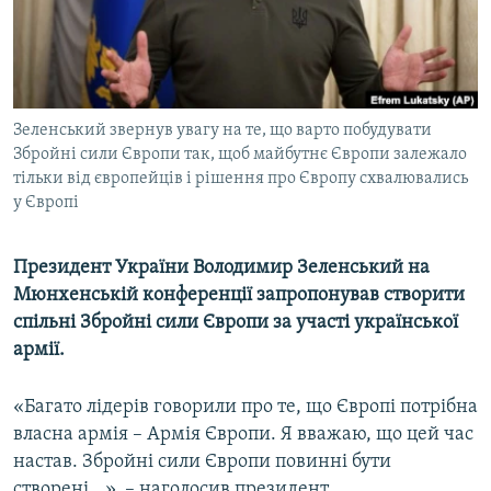
ВІДЕОУРОКИ «ELIFBE»
Русский
СВІДЧЕННЯ ОКУПАЦІЇ
Qırımtatar
УКРАЇНСЬКА ПРОБЛЕМА КРИМУ
Зеленський звернув увагу на те, що варто побудувати
ДОЛУЧАЙСЯ!
ІНФОГРАФІКА
Збройні сили Європи так, щоб майбутнє Європи залежало
тільки від європейців і рішення про Європу схвалювались
у Європі
Усі сайти RFE/RL
Президент України Володимир Зеленський на
Мюнхенській конференції запропонував створити
спільні Збройні сили Європи за участі української
армії.
«Багато лідерів говорили про те, що Європі потрібна
власна армія – Армія Європи. Я вважаю, що цей час
настав. Збройні сили Європи повинні бути
створені...», – наголосив президент.