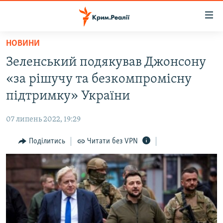
Доступність
посилання
Перейти
НОВИНИ
до
НОВИНИ
Зеленський подякував Джонсону
основного
ВОДА.КРИМ
матеріалу
«за рішучу та безкомпромісну
ВІДЕО ТА ФОТО
Перейти
підтримку» України
до
ПОЛІТИКА
основної
07 липень 2022, 19:29
БЛОГИ
навігації
Перейти
Поділитись
Читати без VPN
ПОГЛЯД
до
ІНТЕРВ'Ю
пошуку
ВСЕ ЗА ДЕНЬ
СПЕЦПРОЕКТИ
ЯК ОБІЙТИ БЛОКУВАННЯ
ДЕПОРТАЦІЯ