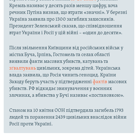
Кремль називає у десять разів меншу цифру, хоча
речник Путіна визнав, що втрати «значні». У березні
Україна заявила про 1300 загиблих захисників.
Президент Зеленський сказав, що співвідношення
втрат України і Росії у цій війні – «один до десяти».
Після звільнення Київщини від російських військ у
містах Буча, Ірпінь, Гостомель та селах області
виявили факти масових убивств, катувань та
зґвалтувань
цивільних, зокрема дітей. Українська
влада заявила, що Росія чинить геноцид. Країни
Заходу беруть участь у підтвердженні
фактів
масових
убивств. РФ відкидає звинувачення у воєнних
злочинах, а вбивства у Бучі називає «постановкою».
Станом на 10 квітня ООН підтвердила загибель 1793
людей та поранення 2439 цивільних внаслідок війни
Росії проти Україні.