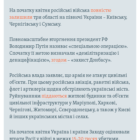
На початку квітня російські війська
повністю
залишили
три області на півночі України – Київську,
Чернігівську і Сумську.
Повномасштабне вторгнення президент РФ
Володимир Путін називає «спеціальною операцією».
Спочатку її метою визначали «демілітаризацію і
денацифікацією»,
згодом
– «захист Донбасу».
Російська влада заявляє, що армія не атакує цивільні
об’єкти. При цьому російська авіація, ракетні війська,
флот і артилерія щодня обстрілюють українські міста.
Руйнуванням
піддаються
житлові будинки та об’єкти
цивільної інфраструктури у Маріуполі, Харкові,
Чернігові, Житомирі, Сєвєродонецьку, а також у Києві
й інших українських містах і селах.
На початок квітня Україна і країни Заходу оцінювали
втрати Росії у війні в межах
15-20 тисяч
убитими.