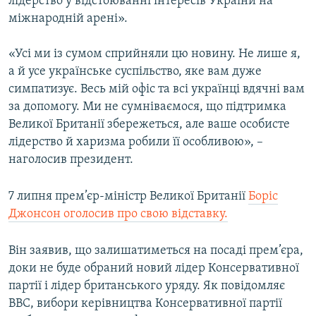
лідерство у відстоюванні інтересів України на
міжнародній арені».
«Усі ми із сумом сприйняли цю новину. Не лише я,
а й усе українське суспільство, яке вам дуже
симпатизує. Весь мій офіс та всі українці вдячні вам
за допомогу. Ми не сумніваємося, що підтримка
Великої Британії збережеться, але ваше особисте
лідерство й харизма робили її особливою», –
наголосив президент.
7 липня прем’єр-міністр Великої Британії
Боріс
Джонсон оголосив про свою відставку.
Він заявив, що залишатиметься на посаді прем’єра,
доки не буде обраний новий лідер Консервативної
партії і лідер британського уряду. Як повідомляє
BBC, вибори керівництва Консервативної партії