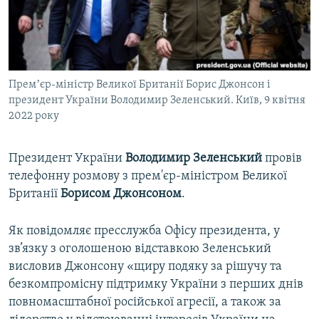
ВІДЕОУРОКИ «ELIFBE»
Русский
СВІДЧЕННЯ ОКУПАЦІЇ
Qırımtatar
УКРАЇНСЬКА ПРОБЛЕМА КРИМУ
Премʼєр-міністр Великої Британії Борис Джонсон і
ДОЛУЧАЙСЯ!
ІНФОГРАФІКА
президент України Володимир Зеленський. Київ, 9 квітня
2022 року
Усі сайти RFE/RL
Президент України
Володимир Зеленський
провів
телефонну розмову з прем'єр-міністром Великої
Британії
Борисом Джонсоном
.
Як повідомляє пресслужба Офісу президента, у
зв’язку з оголошеною відставкою Зеленський
висловив Джонсону «щиру подяку за рішучу та
безкомпромісну підтримку України з перших днів
повномасштабної російської агресії, а також за