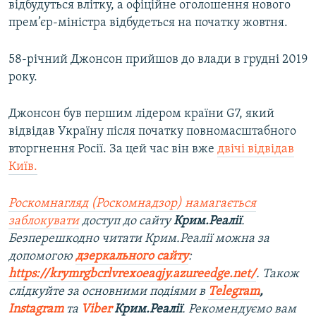
відбудуться влітку, а офіційне оголошення нового
прем’єр-міністра відбудеться на початку жовтня.
58-річний Джонсон прийшов до влади в грудні 2019
року.
Джонсон був першим лідером країни G7, який
відвідав Україну після початку повномасштабного
вторгнення Росії. За цей час він вже
двічі відвідав
Київ.
Роскомнагляд (Роскомнадзор) намагається
заблокувати
доступ до сайту
Крим.Реалії
.
Безперешкодно читати Крим.Реалії можна за
допомогою
дзеркального сайту
:
https://krymrgbcrlvrexoeaqjy.azureedge.net/
. Також
слідкуйте за основними подіями в
Telegram
,
Instagram
та
Viber
Крим.Реалії
. Рекомендуємо вам