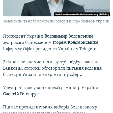
ВІДЕОУРОКИ «ELIFBE»
Русский
СВІДЧЕННЯ ОКУПАЦІЇ
Qırımtatar
Зеленький та Коломойський говорили про бізнес в Україні
УКРАЇНСЬКА ПРОБЛЕМА КРИМУ
ДОЛУЧАЙСЯ!
ІНФОГРАФІКА
Президент України
Володимир Зеленський
зустрівся з бізнесменом
Ігорем Коломойським
,
інформує Офіс президента України у Telegram.
Усі сайти RFE/RL
Згідно з повідомленням, зустріч відбувалася на
Банковій, сторони обговорили питання ведення
бізнесу в Україні й енергетичну сферу.
У зустрічі взяв участь прем’єр-міністр України
Олексій Гончарук
.
Під час президентських виборів Зеленському