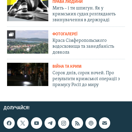
ПРАВА ЛЮДИНИ
Мить – і ти шпигун. Як у
кримських судах розглядають
звинувачення в держзраді
ФОТОГАЛЕРЕЇ
Краса Сімферопольського
водосховища та занедбаність
довкола
ВІЙНА ТА КРИМ
Сорок днів, сорок ночей. Про
результати кримської операції з
примусу Росії до миру
ДОЛУЧАЙСЯ!