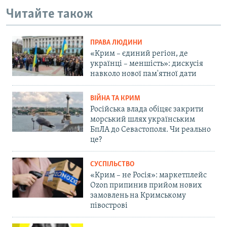
Читайте також
ПРАВА ЛЮДИНИ
«Крим – єдиний регіон, де
українці – меншість»: дискусія
навколо нової пам'ятної дати
ВІЙНА ТА КРИМ
Російська влада обіцяє закрити
морський шлях українським
БпЛА до Севастополя. Чи реально
це?
СУСПІЛЬСТВО
«Крим – не Росія»: маркетплейс
Ozon припинив прийом нових
замовлень на Кримському
півострові