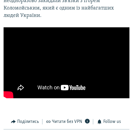
неодноразово закидали зв’язки з Ігорем
Коломойським, який є одним із найбагатших
людей України.
Поділитись
Читати без VPN
Follow us