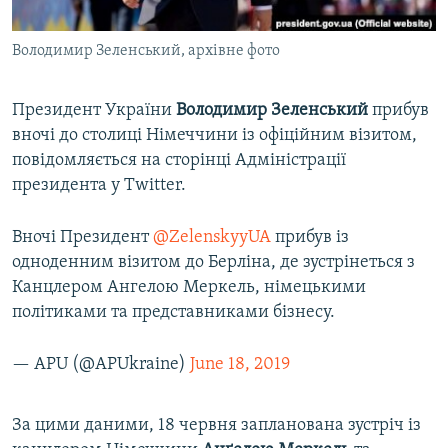
ВІДЕОУРОКИ «ELIFBE»
Русский
Володимир Зеленський, архівне фото
СВІДЧЕННЯ ОКУПАЦІЇ
Qırımtatar
УКРАЇНСЬКА ПРОБЛЕМА КРИМУ
Президент України
Володимир Зеленський
прибув
ДОЛУЧАЙСЯ!
ІНФОГРАФІКА
вночі до столиці Німеччини із офіційним візитом,
повідомляється на сторінці Адміністрації
президента у Twitter.
Усі сайти RFE/RL
Вночі Президент
@ZelenskyyUA
прибув із
одноденним візитом до Берліна, де зустрінеться з
Канцлером Ангелою Меркель, німецькими
політиками та представниками бізнесу.
— APU (@APUkraine)
June 18, 2019
За цими даними, 18 червня запланована зустріч із