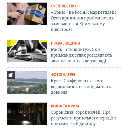
СУСПІЛЬСТВО
«Крим – не Росія»: маркетплейс
Ozon припинив прийом нових
замовлень на Кримському
півострові
ПРАВА ЛЮДИНИ
Мить – і ти шпигун. Як у
кримських судах розглядають
звинувачення в держзраді
ФОТОГАЛЕРЕЇ
Краса Сімферопольського
водосховища та занедбаність
довкола
ВІЙНА ТА КРИМ
Сорок днів, сорок ночей. Про
результати кримської операції з
примусу Росії до миру