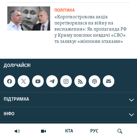
ПОЛІТИКА
«Короткострокова акція
перетворилася на війну на
виснаження»: Як пропаганда РФ
у Криму пояснює невдачі «СВО»
та залякує «мінними атаками»
ДОЛУЧАЙСЯ!
ПІДТРИМКА
ІНФО
© Крим.Реалії, 2026 | Усі права застережено.
КТА
РУС