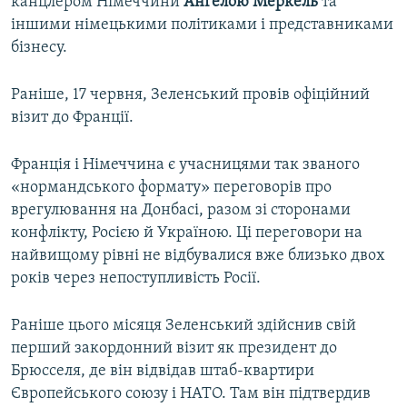
канцлером Німеччини
Анґелою Меркель
та
іншими німецькими політиками і представниками
бізнесу.
Раніше, 17 червня, Зеленський провів офіційний
візит до Франції.
Франція і Німеччина є учасницями так званого
«нормандського формату» переговорів про
врегулювання на Донбасі, разом зі сторонами
конфлікту, Росією й Україною. Ці переговори на
найвищому рівні не відбувалися вже близько двох
років через непоступливість Росії.
Раніше цього місяця Зеленський здійснив свій
перший закордонний візит як президент до
Брюсселя, де він відвідав штаб-квартири
Європейського союзу і НАТО. Там він підтвердив