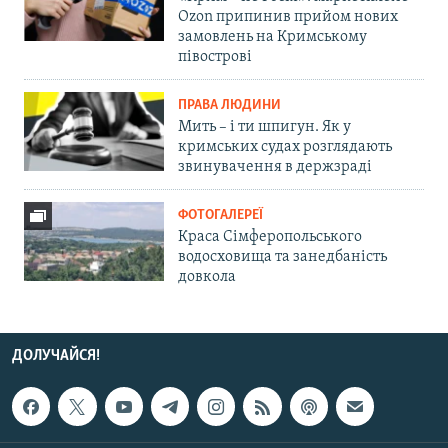
Ozon припинив прийом нових
замовлень на Кримському
півострові
ПРАВА ЛЮДИНИ
Мить – і ти шпигун. Як у
кримських судах розглядають
звинувачення в держзраді
ФОТОГАЛЕРЕЇ
Краса Сімферопольського
водосховища та занедбаність
довкола
ДОЛУЧАЙСЯ!