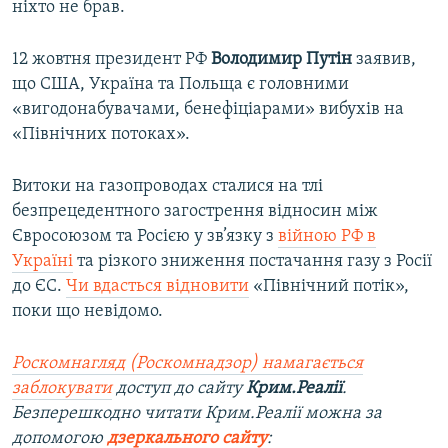
ніхто не брав.
12 жовтня президент РФ
Володимир Путін
заявив,
що США, Україна та Польща є головними
«вигодонабувачами, бенефіціарами» вибухів на
«Північних потоках».
Витоки на газопроводах сталися на тлі
безпрецедентного загострення відносин між
Євросоюзом та Росією у зв’язку з
війною РФ в
Україні
та різкого зниження постачання газу з Росії
до ЄС.
Чи вдасться відновити
«Північний потік»,
поки що невідомо.
Роскомнагляд (Роскомнадзор) намагається
заблокувати
доступ до сайту
Крим.Реалії
.
Безперешкодно читати Крим.Реалії можна за
допомогою
дзеркального сайту
: