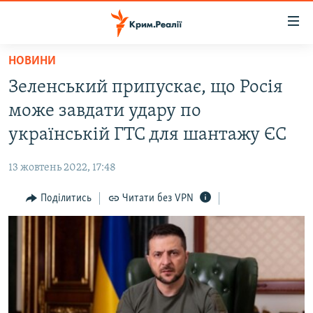
Доступність
посилання
Перейти
НОВИНИ
до
НОВИНИ
Зеленський припускає, що Росія
основного
ВОДА.КРИМ
матеріалу
може завдати удару по
ВІДЕО ТА ФОТО
Перейти
українській ГТС для шантажу ЄС
до
ПОЛІТИКА
основної
13 жовтень 2022, 17:48
БЛОГИ
навігації
Перейти
Поділитись
Читати без VPN
ПОГЛЯД
до
ІНТЕРВ'Ю
пошуку
ВСЕ ЗА ДЕНЬ
СПЕЦПРОЕКТИ
ЯК ОБІЙТИ БЛОКУВАННЯ
ДЕПОРТАЦІЯ