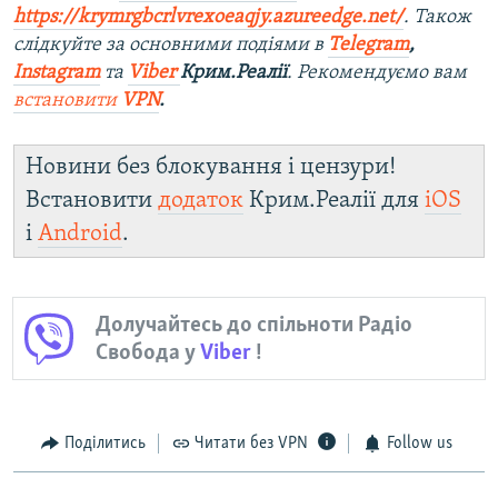
https://krymrgbcrlvrexoeaqjy.azureedge.net/
. Також
слідкуйте за основними подіями в
Telegram
,
Instagram
та
Viber
Крим.Реалії
. Рекомендуємо вам
встановити
VPN
.
Новини без блокування і цензури!
Встановити
додаток
Крим.Реалії для
iOS
і
Android
.
Долучайтесь до спільноти Радіо
Свобода у
Viber
!
Поділитись
Читати без VPN
Follow us