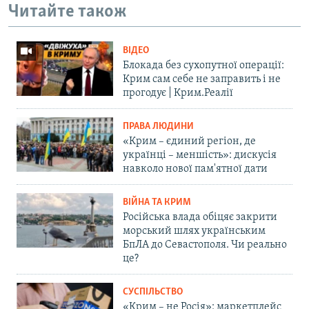
Читайте також
ВІДЕО
Блокада без сухопутної операції:
Крим сам себе не заправить і не
прогодує | Крим.Реалії
ПРАВА ЛЮДИНИ
«Крим – єдиний регіон, де
українці – меншість»: дискусія
навколо нової пам'ятної дати
ВІЙНА ТА КРИМ
Російська влада обіцяє закрити
морський шлях українським
БпЛА до Севастополя. Чи реально
це?
СУСПІЛЬСТВО
«Крим – не Росія»: маркетплейс