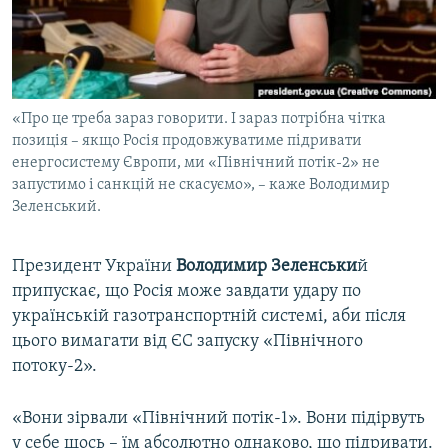
ВІДЕОУРОКИ «ELIFBE»
Русский
СВІДЧЕННЯ ОКУПАЦІЇ
Qırımtatar
УКРАЇНСЬКА ПРОБЛЕМА КРИМУ
«Про це треба зараз говорити. І зараз потрібна чітка
ДОЛУЧАЙСЯ!
ІНФОГРАФІКА
позиція – якщо Росія продовжуватиме підривати
енергосистему Європи, ми «Північний потік-2» не
запустимо і санкцій не скасуємо», – каже Володимир
Зеленський.
Усі сайти RFE/RL
Президент України
Володимир Зеленськи
й
припускає, що Росія може завдати удару по
українській газотранспортній системі, аби після
цього вимагати від ЄС запуску «Північного
потоку-2».
«Вони зірвали «Північний потік-1». Вони підірвуть
у себе щось – їм абсолютно однаково, що підривати.