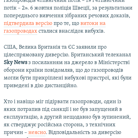
газопроводів «Північний потік – 1» і «Північний
потік – 2». 6 жовтня поліція Швеції, за результатами
попереднього вивчення зібраних речових доказів,
підтвердила версію
про те, що
витоки на
газопроводах
сталися внаслідок вибухів.
США, Велика Британія та ЄС заявили про
цілеспрямовану диверсію. Британський телеканал
Sky News
з посиланням на джерело в Міністерстві
оборони країни повідомляв, що до газопроводів
могли бути прикріплені вибухові пристрої, які були
приведені в дію дистанційно.
Хто і навіщо міг підірвати газопроводи, один із
яких потрапив під санкції і не був запущений в
експлуатацію, а другий нещодавно був зупинений,
як стверджує російська сторона, з технічних
причин –
неясно
. Відповідальність за диверсію