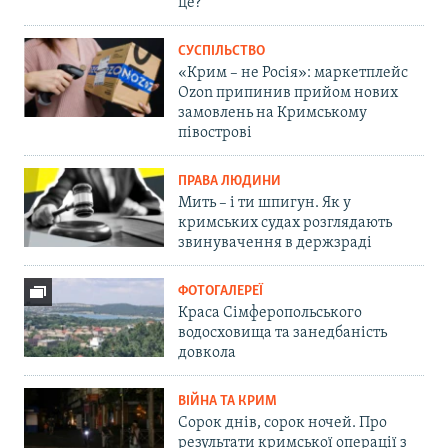
це?
СУСПІЛЬСТВО
«Крим – не Росія»: маркетплейс
Ozon припинив прийом нових
замовлень на Кримському
півострові
ПРАВА ЛЮДИНИ
Мить – і ти шпигун. Як у
кримських судах розглядають
звинувачення в держзраді
ФОТОГАЛЕРЕЇ
Краса Сімферопольського
водосховища та занедбаність
довкола
ВІЙНА ТА КРИМ
Сорок днів, сорок ночей. Про
результати кримської операції з