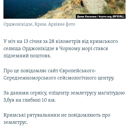
ВІДЕОУРОКИ «ELIFBE»
Русский
СВІДЧЕННЯ ОКУПАЦІЇ
Qırımtatar
Орджонікідзе, Крим. Архівне фото
УКРАЇНСЬКА ПРОБЛЕМА КРИМУ
ДОЛУЧАЙСЯ!
ІНФОГРАФІКА
У ніч на 13 січня за 28 кілометрів від кримського
селища Орджонікідзе в Чорному морі стався
підземний поштовх.
Усі сайти RFE/RL
Про це повідомляє сайт Європейського-
Середземноморського сейсмологічного центру.
За даними сервісу, епіцентр землетрусу магнітудою
3,був на глибині 10 км.
Кримські рятувальники не повідомляють про
землетрус.