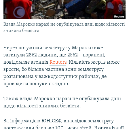
ВІДЕОУРОКИ «ELIFBE»
Русский
СВІДЧЕННЯ ОКУПАЦІЇ
Qırımtatar
Влада Марокко наразі не опублікувала дані щодо кількості
УКРАЇНСЬКА ПРОБЛЕМА КРИМУ
зниклих безвісти
ДОЛУЧАЙСЯ!
ІНФОГРАФІКА
Через потужний землетрус у Марокко вже
загинули 2862 людини, ще 2562 – поранені,
повідомляє агенція
Reuters
. Кількість жертв може
Усі сайти RFE/RL
зрости, бо більша частина зони землетрусу
розташована у важкодоступних районах, де
проводити пошуки складно.
Також влада Марокко наразі не опублікувала дані
щодо кількості зниклих безвісти.
За інформацією ЮНІСЕФ, внаслідок землетрусу
постраждали близько 100 тисяч дітей. В організації