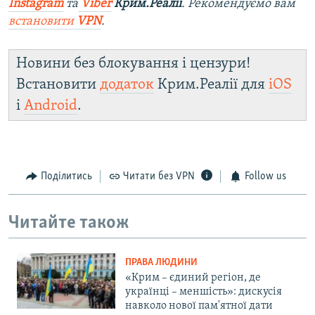
Instagram
та
Viber
Крим.Реалії
. Рекомендуємо вам
встановити
VPN
.
Новини без блокування і цензури!
Встановити
додаток
Крим.Реалії для
iOS
і
Android
.
Поділитись
Читати без VPN
Follow us
Читайте також
ПРАВА ЛЮДИНИ
«Крим – єдиний регіон, де
українці – меншість»: дискусія
навколо нової пам'ятної дати