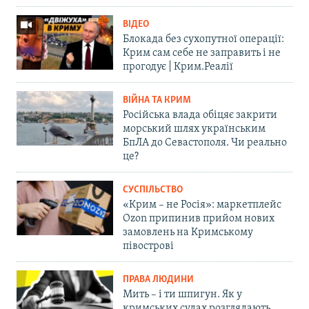
ВІДЕО
Блокада без сухопутної операції:
Крим сам себе не заправить і не
прогодує | Крим.Реалії
ВІЙНА ТА КРИМ
Російська влада обіцяє закрити
морський шлях українським
БпЛА до Севастополя. Чи реально
це?
СУСПІЛЬСТВО
«Крим – не Росія»: маркетплейс
Ozon припинив прийом нових
замовлень на Кримському
півострові
ПРАВА ЛЮДИНИ
Мить – і ти шпигун. Як у
кримських судах розглядають