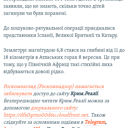
заявили, що не знають, скільки точно дітей
загинули чи були поранені.
До пошуково-рятувальної операції приєдналися
представники Іспанії, Великої Британії та Катару.
Землетрус магнітудою 6,8 стався на глибині від 11 до
18 кілометрів в Атлаських горах 8 вересня. Це при
тому, що у Північній Африці такі стихійні лиха
відбуваються доволі рідко.
Роскомнагляд (Роскомнадзор) намагається
заблокувати
доступ до сайту
Крим.Реалії
.
Безперешкодно читати Крим.Реалії можна за
допомогою
дзеркального сайту
:
https://dfs0qrmo00d6u.cloudfront.net
. Також
слідкуйте за основними подіями в
Telegram
,