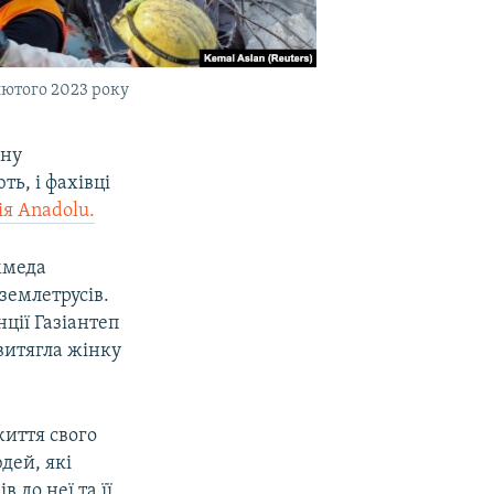
лютого 2023 року
нну
ь, і фахівці
ія Anadolu.
ммеда
землетрусів.
нції Газіантеп
витягла жінку
життя свого
дей, які
 до неї та її