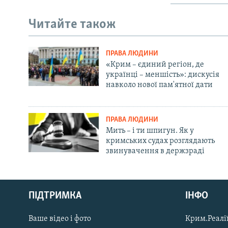
Читайте також
ПРАВА ЛЮДИНИ
«Крим – єдиний регіон, де
українці – меншість»: дискусія
навколо нової пам'ятної дати
ПРАВА ЛЮДИНИ
Мить – і ти шпигун. Як у
кримських судах розглядають
звинувачення в держзраді
Русский
ПІДТРИМКА
ІНФО
Qırımtatar
Ваше відео і фото
Крим.Реалії
ДОЛУЧАЙСЯ!