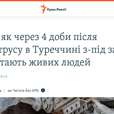
як через 4 доби після
русу в Туреччині з-під з
стають живих людей
18:16
ь
Читати без VPN