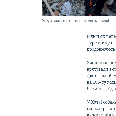
Рятувальники транспортують чоловіка, в
Більш як чере
Туреччину на 
продовжують 
Хлопчика-нем
врятували з-п
Двох людей, у
на 105-ту год
Ясемін з-під 
У Хатаї собак
господаря, а 
вижили під ул