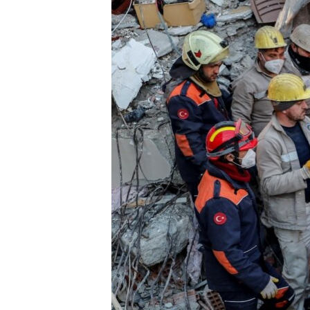
ВІДЕОУРОКИ «ELIFBE»
СВІДЧЕННЯ ОКУПАЦІЇ
УКРАЇНСЬКА ПРОБЛЕМА КРИМУ
ІНФОГРАФІКА