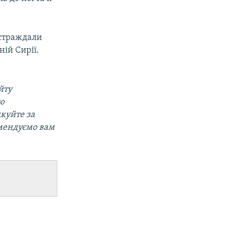
постраждали
ній Сирії.
йту
ою
дкуйте за
мендуємо вам