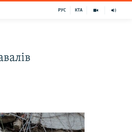
РУС
КТА
авалів