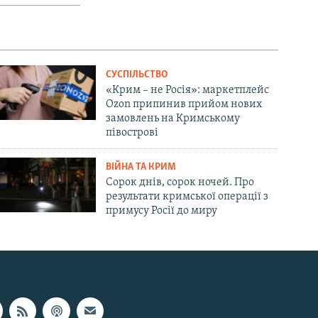
СУСПІЛЬСТВО
«Крим – не Росія»: маркетплейс
Ozon припинив прийом нових
замовлень на Кримському
півострові
ВІЙНА ТА КРИМ
Сорок днів, сорок ночей. Про
результати кримської операції з
примусу Росії до миру