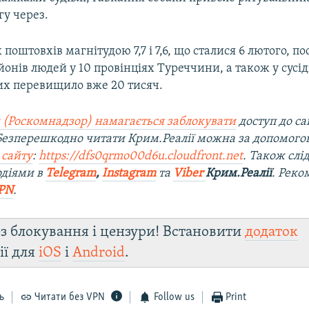
гу через.
 поштовхів магнітудою 7,7 і 7,6, що сталися 6 лютого, 
йонів людей у 10 провінціях Туреччини, а також у сусід
их перевищило вже 20 тисяч.
 (Роскомнадзор) намагається заблокувати
доступ до са
 Безперешкодно читати Крим.Реалії можна за допомог
 сайту
:
https://dfs0qrmo00d6u.cloudfront.net
. Також слі
одіями в
Telegram
,
Instagram
та
Viber
Крим.Реалії
. Ре
ко
PN
.
з блокування і цензури! Встановити
додаток
ії для
iOS
і
Android
.
ь
Читати без VPN
Follow us
Print