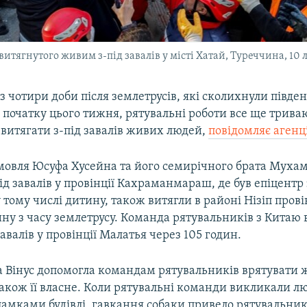
итягнутого живим з-під завалів у місті Хатай, Туреччина, 10 
з чотири доби після землетрусів, які сколихнули півде
початку цього тижня, рятувальні роботи все ще тривают
витягати з-під завалів живих людей,
повідомляє агенц
овля Юсуфа Хусейна та його семирічного брата Муха
ід завалів у провінції Кахраманмараш, де був епіцентр 
 тому числі дитину, також витягли в районі Нізіп прові
ину з часу землетрусу. Команда рятувальників з Китаю 
завалів у провінції Малатья через 105 годин.
а Вінус допомогла командам рятувальників врятувати 
також її власне. Коли рятувальні команди викликали лю
амками будівлі, гавкання собаки привело рятувальників