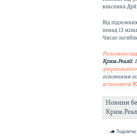
власника Дуй
Від підземних
понад 13 міль
Число загибл
Роскомнагляд
Крим.Реалії
.
дзеркального
основними п
встановити
V
Новини бе
Крим.Реал
Поділитис