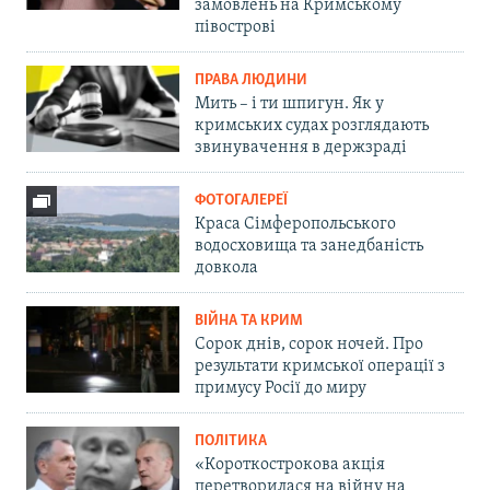
замовлень на Кримському
півострові
ПРАВА ЛЮДИНИ
Мить – і ти шпигун. Як у
кримських судах розглядають
звинувачення в держзраді
ФОТОГАЛЕРЕЇ
Краса Сімферопольського
водосховища та занедбаність
довкола
ВІЙНА ТА КРИМ
Сорок днів, сорок ночей. Про
результати кримської операції з
примусу Росії до миру
ПОЛІТИКА
«Короткострокова акція
перетворилася на війну на