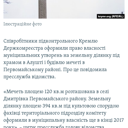
ВІДЕОУРОКИ «ELIFBE»
Русский
СВІДЧЕННЯ ОКУПАЦІЇ
Qırımtatar
Ілюстраційне фото
УКРАЇНСЬКА ПРОБЛЕМА КРИМУ
ДОЛУЧАЙСЯ!
ІНФОГРАФІКА
Співробітники підконтрольного Кремлю
Держкомреєстра оформили право власності
муніципальних утворень на земельну ділянку під
Усі сайти RFE/RL
храмом в Алушті і будівлю мечеті в
Первомайському районі. Про це повідомила
пресслужба відомства.
«Мечеть площею 120 кв.м розташована в селі
Дмитрівка Первомайського району. Земельну
ділянку площею 394 кв.м під культовою спорудою
фахівці територіального підрозділу комітету
оформили в муніципальну власність ще в кінці 2017
року», – цитує пресслужба голову відомства