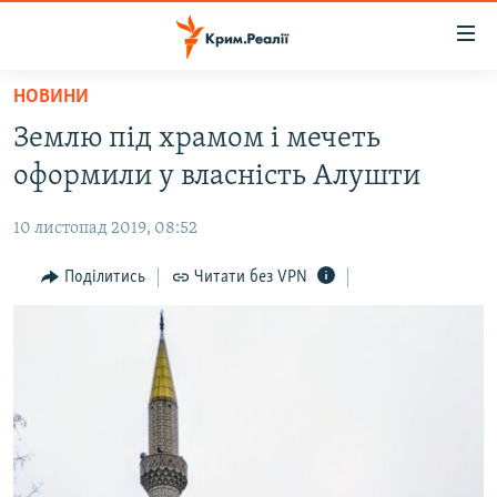
Доступність
посилання
Перейти
НОВИНИ
до
НОВИНИ
Землю під храмом і мечеть
основного
ВОДА.КРИМ
матеріалу
оформили у власність Алушти
ВІДЕО ТА ФОТО
Перейти
до
10 листопад 2019, 08:52
ПОЛІТИКА
основної
БЛОГИ
Поділитись
Читати без VPN
навігації
Перейти
ПОГЛЯД
до
ІНТЕРВ'Ю
пошуку
ВСЕ ЗА ДЕНЬ
СПЕЦПРОЕКТИ
ЯК ОБІЙТИ БЛОКУВАННЯ
ДЕПОРТАЦІЯ