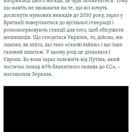
наприкінці цього місяця, це буде позначатися. Тому
що навіть не зважаючи на те, що всі хочуть
досягнути нульових викидів до 2050 року, зараз у
Британії повертаються до вугільної генерації і
розконсервовують станції для того, щоб обігрівати
мешканців. Що стосується України, то, дійсно, ми
знаємо, як ніхто, що таке «газові війни» і що таке
газовий шантаж. У цьому році це дізналася і
Європа. Бо вона зараз залежить від Путіна, який
постачає понад 40% блакитного палива до ЄС», –
наголосила Зеркаль.