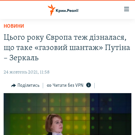
Доступність
посилання
Перейти
НОВИНИ
до
НОВИНИ
Цього року Європа теж дізналася,
основного
ВОДА.КРИМ
матеріалу
що таке «газовий шантаж» Путіна
ВІДЕО ТА ФОТО
Перейти
– Зеркаль
до
ПОЛІТИКА
основної
24 жовтень 2021, 11:58
БЛОГИ
навігації
Перейти
Поділитись
Читати без VPN
ПОГЛЯД
до
ІНТЕРВ'Ю
пошуку
ВСЕ ЗА ДЕНЬ
СПЕЦПРОЕКТИ
ЯК ОБІЙТИ БЛОКУВАННЯ
ДЕПОРТАЦІЯ