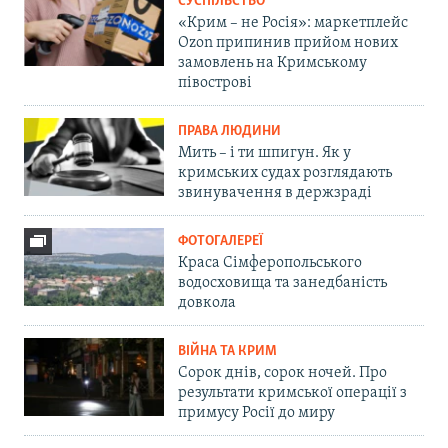
СУСПІЛЬСТВО
«Крим – не Росія»: маркетплейс
Ozon припинив прийом нових
замовлень на Кримському
півострові
ПРАВА ЛЮДИНИ
Мить – і ти шпигун. Як у
кримських судах розглядають
звинувачення в держзраді
ФОТОГАЛЕРЕЇ
Краса Сімферопольського
водосховища та занедбаність
довкола
ВІЙНА ТА КРИМ
Сорок днів, сорок ночей. Про
результати кримської операції з
примусу Росії до миру