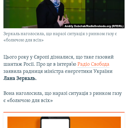
ВІДЕОУРОКИ «ELIFBE»
Русский
СВІДЧЕННЯ ОКУПАЦІЇ
Qırımtatar
УКРАЇНСЬКА ПРОБЛЕМА КРИМУ
Зеркаль наголосила, що наразі ситуація з ринком газу є
ДОЛУЧАЙСЯ!
ІНФОГРАФІКА
«болючою для всіх»
Цього року у Європі дізналися, що таке газовий
Усі сайти RFE/RL
шантаж Росії. Про це в інтерв’ю
Радіо Свобода
заявила радниця міністра енергетики України
Лана Зеркаль.
Вона наголосила, що наразі ситуація з ринком газу
є «болючою для всіх»