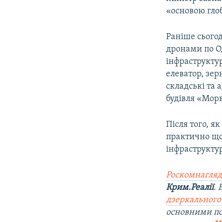
«основою глоб
Раніше сьогод
дронами по 
інфраструкту
елеватор, зер
складські та
будівля «Морв
Після того, я
практично що
інфраструктур
Роскомнагляд
Крим.Реалії
.
дзеркального
основними по