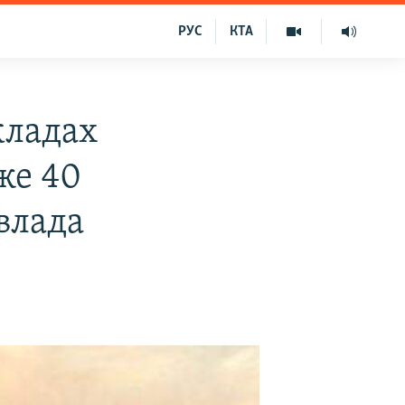
РУС
КТА
кладах
же 40
влада