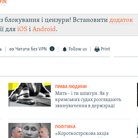
PN
.
з блокування і цензури! Встановити
додаток
ії для
iOS
і
Android
.
ь
Читати без VPN
Follow us
Print
ПРАВА ЛЮДИНИ
Мить – і ти шпигун. Як у
кримських судах розглядають
звинувачення в держзраді
ПОЛІТИКА
«Короткострокова акція