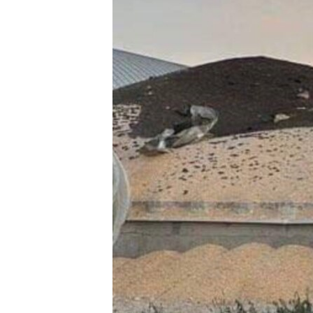
ВІДЕОУРОКИ «ELIFBE»
СВІДЧЕННЯ ОКУПАЦІЇ
УКРАЇНСЬКА ПРОБЛЕМА КРИМУ
ІНФОГРАФІКА