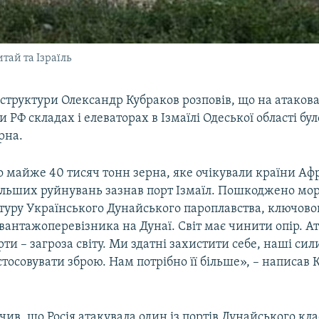
тай та Ізраїль
аструктури Олександр Кубраков розповів, що на атаков
и РФ складах і елеваторах в Ізмаїлі Одеської області б
рна.
майже 40 тисяч тонн зерна, яке очікували країни Аф
більших руйнувань зазнав порт Ізмаїл. Пошкоджено мо
ктуру Українського Дунайського пароплавства, ключово
вантажоперевізника на Дунаї. Світ має чинити опір. А
рти – загроза світу. Ми здатні захистити себе, наші с
тосовувати зброю. Нам потрібно її більше», – написав 
чив, що Росія атакувала один із портів Дунайського кла