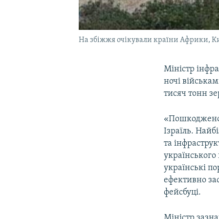
На збіжжя очікували країни Африки, Ки
Міністр інфр
ночі військам
тисяч тонн зе
«Пошкоджено 
Ізраїль. Най
та інфрастру
українського 
українські по
ефективно зас
фейсбуці.
Міністр зазна