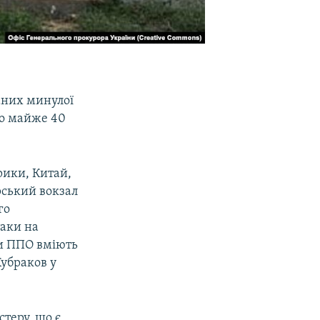
аних минулої
уло майже 40
рики, Китай,
рський вокзал
го
таки на
или ППО вміють
Кубраков у
стеру, що є