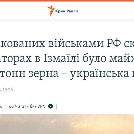
акованих військами РФ с
аторах в Ізмаїлі було май
тонн зерна – українська 
, 19:26
ь
Читати без VPN