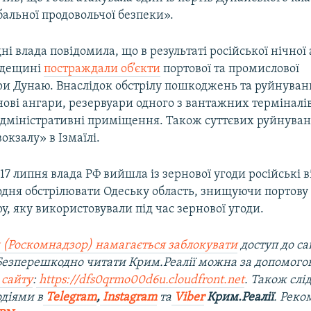
альної продовольчої безпеки».
ні влада повідомила, що в результаті російської нічної
Одещині
постраждали об’єкти
портової та промислової
ри Дунаю. Внаслідок обстрілу пошкоджень та руйнуван
нові ангари, резервуари одного з вантажних терміналі
 адміністративні приміщення. Також суттєвих руйнуван
окзалу» в Ізмаїлі.
к 17 липня влада РФ вийшла із зернової угоди російські 
дня обстрілювати Одеську область, знищуючи портову
у, яку використовували під час зернової угоди.
 (Роскомнадзор) намагається заблокувати
доступ до
са
 Безперешкодно читати Крим.Реалії можна за допомог
 сайту
:
https://dfs0qrmo00d6u.cloudfront.net
. Також слі
діями в
Telegram
,
Instagram
та
Viber
Крим.Реалії
. Рек