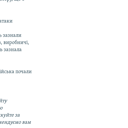
 атаки
ь зазнали
в, виробничі,
ь зазнала
війська почали
йту
ою
дкуйте за
омендуємо вам