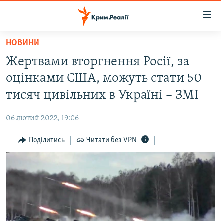
Доступність
посилання
Перейти
НОВИНИ
до
НОВИНИ
Жертвами вторгнення Росії, за
основного
ВОДА.КРИМ
матеріалу
оцінками США, можуть стати 50
ВІДЕО ТА ФОТО
Перейти
тисяч цивільних в Україні – ЗМІ
до
ПОЛІТИКА
основної
06 лютий 2022, 19:06
БЛОГИ
навігації
Перейти
Поділитись
Читати без VPN
ПОГЛЯД
до
ІНТЕРВ'Ю
пошуку
ВСЕ ЗА ДЕНЬ
СПЕЦПРОЕКТИ
ЯК ОБІЙТИ БЛОКУВАННЯ
ДЕПОРТАЦІЯ