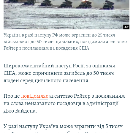
ВІДЕОУРОКИ «ELIFBE»
Русский
СВІДЧЕННЯ ОКУПАЦІЇ
Qırımtatar
УКРАЇНСЬКА ПРОБЛЕМА КРИМУ
Україна в разі наступу РФ може втратити до 25 тисяч
ДОЛУЧАЙСЯ!
ІНФОГРАФІКА
військових і до 50 тисяч цивільних, повідомило агентство
Рейтер з посиланням на посадовця США
Усі сайти RFE/RL
Широкомасштабний наступ Росії, за оцінками
США, може спричинити загибель до 50 тисяч
людей серед цивільного населення.
Про це
повідомляє
агентство Рейтер з посиланням
на слова неназваного посадовця в адміністрації
Джо Байдена.
У разі наступу Україна може втратити від 5 тисяч