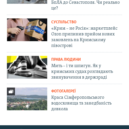
БпЛА до Севастополя. Чи реально
це?
СУСПІЛЬСТВО
«Крим – не Росія»: маркетплейс
Ozon припинив прийом нових
замовлень на Кримському
півострові
ПРАВА ЛЮДИНИ
Мить – і ти шпигун. Як у
кримських судах розглядають
звинувачення в держзраді
ФОТОГАЛЕРЕЇ
Краса Сімферопольського
водосховища та занедбаність
довкола