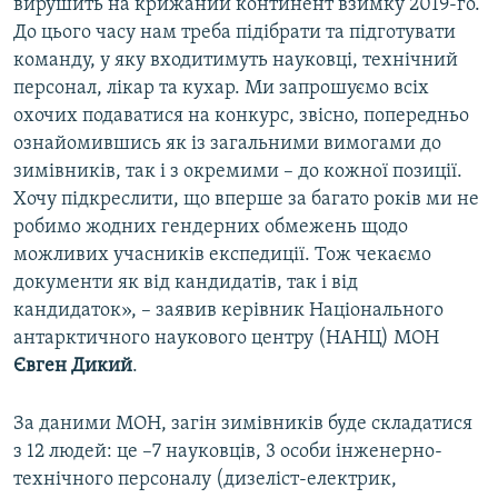
вирушить на крижаний континент взимку 2019-го.
До цього часу нам треба підібрати та підготувати
команду, у яку входитимуть науковці, технічний
персонал, лікар та кухар. Ми запрошуємо всіх
охочих подаватися на конкурс, звісно, попередньо
ознайомившись як із загальними вимогами до
зимівників, так і з окремими – до кожної позиції.
Хочу підкреслити, що вперше за багато років ми не
робимо жодних гендерних обмежень щодо
можливих учасників експедиції. Тож чекаємо
документи як від кандидатів, так і від
кандидаток», – заявив керівник Національного
антарктичного наукового центру (НАНЦ) МОН
Євген Дикий
.
За даними МОН, загін зимівників буде складатися
з 12 людей: це –7 науковців, 3 особи інженерно-
технічного персоналу (дизеліст-електрик,