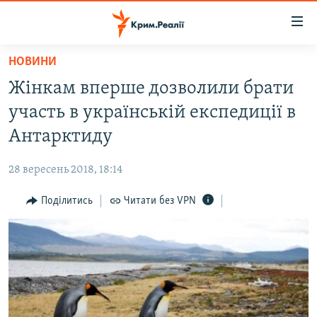
Доступність
посилання
Перейти
НОВИНИ
до
НОВИНИ
Жінкам вперше дозволили брати
основного
ВОДА.КРИМ
матеріалу
участь в українській експедиції в
ВІДЕО ТА ФОТО
Перейти
Антарктиду
до
ПОЛІТИКА
основної
28 вересень 2018, 18:14
БЛОГИ
навігації
Перейти
Поділитись
Читати без VPN
ПОГЛЯД
до
ІНТЕРВ'Ю
пошуку
ВСЕ ЗА ДЕНЬ
СПЕЦПРОЕКТИ
ЯК ОБІЙТИ БЛОКУВАННЯ
ДЕПОРТАЦІЯ