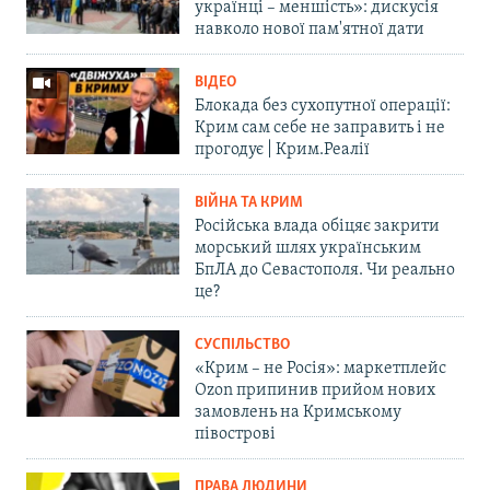
українці – меншість»: дискусія
навколо нової пам'ятної дати
ВІДЕО
Блокада без сухопутної операції:
Крим сам себе не заправить і не
прогодує | Крим.Реалії
ВІЙНА ТА КРИМ
Російська влада обіцяє закрити
морський шлях українським
БпЛА до Севастополя. Чи реально
це?
СУСПІЛЬСТВО
«Крим – не Росія»: маркетплейс
Ozon припинив прийом нових
замовлень на Кримському
півострові
ПРАВА ЛЮДИНИ