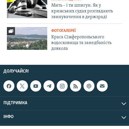
Мить – і ти шпигун. Як у
кримських судах розглядають
звинувачення в держзраді
ФОТОГАЛЕРЕЇ
Краса Сімферопольського
водосховища та занедбаність
довкола
ДОЛУЧАЙСЯ!
ПІДТРИМКА
ІНФО