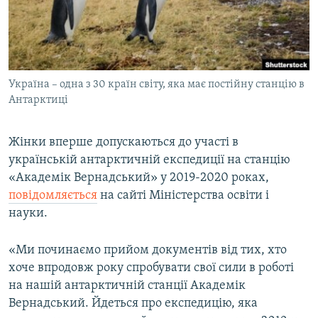
ВІДЕОУРОКИ «ELIFBE»
Русский
СВІДЧЕННЯ ОКУПАЦІЇ
Qırımtatar
УКРАЇНСЬКА ПРОБЛЕМА КРИМУ
Україна – одна з 30 країн світу, яка має постійну станцію в
ДОЛУЧАЙСЯ!
ІНФОГРАФІКА
Антарктиці
Жінки вперше допускаються до участі в
Усі сайти RFE/RL
українській антарктичній експедиції на станцію
«Академік Вернадський» у 2019-2020 роках,
повідомляється
на сайті Міністерства освіти і
науки.
«Ми починаємо прийом документів від тих, хто
хоче впродовж року спробувати свої сили в роботі
на нашій антарктичній станції Академік
Вернадський. Йдеться про експедицію, яка