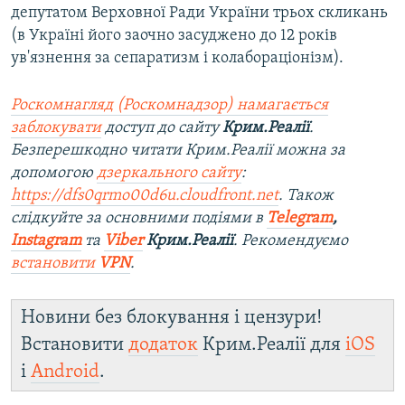
депутатом Верховної Ради України трьох скликань
(в Україні його заочно засуджено до 12 років
ув'язнення за сепаратизм і колабораціонізм).
Роскомнагляд (Роскомнадзор) намагається
заблокувати
доступ до сайту
Крим.Реалії
.
Безперешкодно читати Крим.Реалії можна за
допомогою
дзеркального сайту
:
https://dfs0qrmo00d6u.cloudfront.net
. Також
слідкуйте за основними подіями в
Telegram
,
Instagram
та
Viber
Крим.Реалії
. Рекомендуємо
встановити
VPN
.
Новини без блокування і цензури!
Встановити
додаток
Крим.Реалії для
iOS
і
Android
.