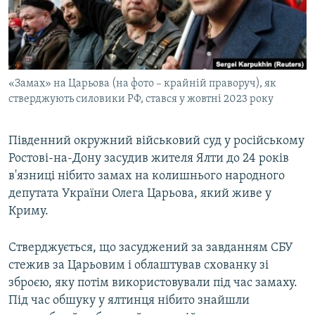
ВІДЕОУРОКИ «ELIFBE»
Русский
СВІДЧЕННЯ ОКУПАЦІЇ
Qırımtatar
УКРАЇНСЬКА ПРОБЛЕМА КРИМУ
«Замах» на Царьова (на фото – крайній праворуч), як
ДОЛУЧАЙСЯ!
ІНФОГРАФІКА
стверджують силовики РФ, стався у жовтні 2023 року
Південний окружний військовий суд у російському
Усі сайти RFE/RL
Ростові-на-Дону засудив жителя Ялти до 24 років
в'язниці нібито замах на колишнього народного
депутата України Олега Царьова, який живе у
Криму.
Стверджується, що засуджений за завданням СБУ
стежив за Царьовим і облаштував схованку зі
зброєю, яку потім використовували під час замаху.
Під час обшуку у ялтинця нібито знайшли