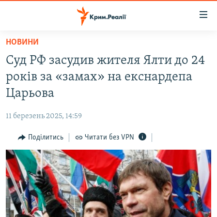
Доступність
посилання
Перейти
НОВИНИ
до
НОВИНИ
Суд РФ засудив жителя Ялти до 24
основного
ВОДА.КРИМ
матеріалу
років за «замах» на екснардепа
ВІДЕО ТА ФОТО
Перейти
Царьова
до
ПОЛІТИКА
основної
11 березень 2025, 14:59
БЛОГИ
навігації
Перейти
Поділитись
Читати без VPN
ПОГЛЯД
до
ІНТЕРВ'Ю
пошуку
ВСЕ ЗА ДЕНЬ
СПЕЦПРОЕКТИ
ЯК ОБІЙТИ БЛОКУВАННЯ
ДЕПОРТАЦІЯ