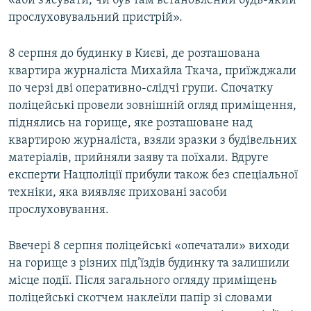
«аби з’ясувати, чи був там встановлений будь-який
прослуховувальний пристрій».
8 серпня до будинку в Києві, де розташована
квартира журналіста Михайла Ткача, приїжджали
по черзі дві оперативно-слідчі групи. Спочатку
поліцейські провели зовнішній огляд приміщення,
піднялись на горище, яке розташоване над
квартирою журналіста, взяли зразки з будівельних
матеріалів, прийняли заяву та поїхали. Вдруге
експерти Нацполіції прибули також без спеціальної
техніки, яка виявляє приховані засоби
прослуховування.
Ввечері 8 серпня поліцейські «опечатали» виходи
на горище з різних під’їздів будинку та залишили
місце події. Після загального огляду приміщень
поліцейські скотчем наклеїли папір зі словами