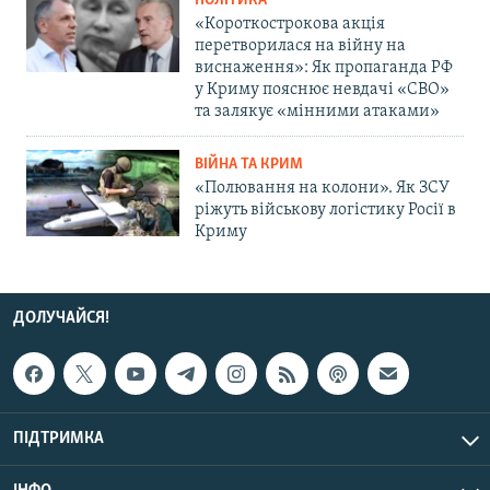
ПОЛІТИКА
«Короткострокова акція
перетворилася на війну на
виснаження»: Як пропаганда РФ
у Криму пояснює невдачі «СВО»
та залякує «мінними атаками»
ВІЙНА ТА КРИМ
«Полювання на колони». Як ЗСУ
ріжуть військову логістику Росії в
Криму
ДОЛУЧАЙСЯ!
ПІДТРИМКА