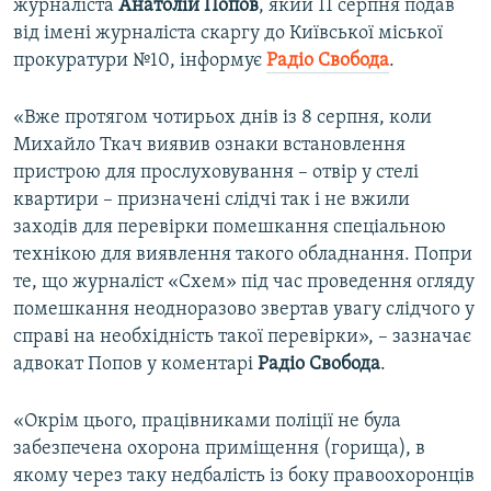
журналіста
Анатолій Попов
, який 11 серпня подав
від імені журналіста скаргу до Київської міської
прокуратури №10, інформує
Радіо Свобода
.
«Вже протягом чотирьох днів із 8 серпня, коли
Михайло Ткач виявив ознаки встановлення
пристрою для прослуховування – отвір у стелі
квартири – призначені слідчі так і не вжили
заходів для перевірки помешкання спеціальною
технікою для виявлення такого обладнання. Попри
те, що журналіст «Схем» під час проведення огляду
помешкання неодноразово звертав увагу слідчого у
справі на необхідність такої перевірки», – зазначає
адвокат Попов у коментарі
Радіо Свобода
.
«Окрім цього, працівниками поліції не була
забезпечена охорона приміщення (горища), в
якому через таку недбалість із боку правоохоронців