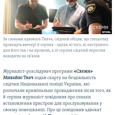
ВІДЕОУРОКИ «ELIFBE»
Русский
СВІДЧЕННЯ ОКУПАЦІЇ
Qırımtatar
УКРАЇНСЬКА ПРОБЛЕМА КРИМУ
ДОЛУЧАЙСЯ!
ІНФОГРАФІКА
За словами адвоката Ткача, слідчий обіцяв, що спецогляд
проведуть ввечері 8 серпня – однак ні того, ні наступного
дня його так і не провели, а 10 серпня слідчий перестав
Усі сайти RFE/RL
виходити на зв’язок
Журналіст-розслідувач програми
«Схеми»
Михайло Ткач
подав скаргу на бездіяльність
слідчих Національної поліції України, які
розпочали кримінальне провадження після того, як
8 серпня журналіст повідомив про ознаки
встановлення пристрою для прослуховування у
своєму помешканні. Про це повідомив адвокат