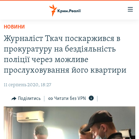
Доступність
посилання
Перейти
НОВИНИ
до
НОВИНИ
Журналіст Ткач поскаржився в
основного
ВОДА.КРИМ
матеріалу
прокуратуру на бездіяльність
ВІДЕО ТА ФОТО
Перейти
поліції через можливе
до
ПОЛІТИКА
прослуховування його квартири
основної
БЛОГИ
навігації
11 серпень 2020, 18:27
Перейти
ПОГЛЯД
до
Поділитись
Читати без VPN
ІНТЕРВ'Ю
пошуку
ВСЕ ЗА ДЕНЬ
СПЕЦПРОЕКТИ
ЯК ОБІЙТИ БЛОКУВАННЯ
ДЕПОРТАЦІЯ