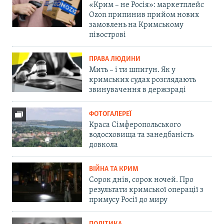
«Крим – не Росія»: маркетплейс
Ozon припинив прийом нових
замовлень на Кримському
півострові
ПРАВА ЛЮДИНИ
Мить – і ти шпигун. Як у
кримських судах розглядають
звинувачення в держзраді
ФОТОГАЛЕРЕЇ
Краса Сімферопольського
водосховища та занедбаність
довкола
ВІЙНА ТА КРИМ
Сорок днів, сорок ночей. Про
результати кримської операції з
примусу Росії до миру