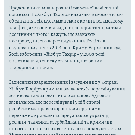
Представники міжнародної ісламської політичної
організації «Хізб ут-Тахрір» називають своєю місією
об'єднання всіх мусульманських країн в ісламському
халіфаті, але вони відкидають терористичні методи
досягнення цього і кажуть, що зазнають
несправедливого переслідування в Росії та в
окупованому нею в 2014 році Криму. Верховний суд
Росії заборонив «Хізб ут-Тахрір» у 2003 році,
включивши до списку об'єднань, названих
«терористичними».
Захисники заарештованих і засуджених у «справі
Хізб ут-Тахрір» кримчан вважають їх переслідування
мотивованим за релігійною ознакою. Адвокати
зазначають, що переслідувані у цій справі
російськими правоохоронними органами –
переважно кримські татари, а також українці,
росіяни, таджики, азербайджанці та кримчани
іншого етнічного походження, які сповідують іслам.