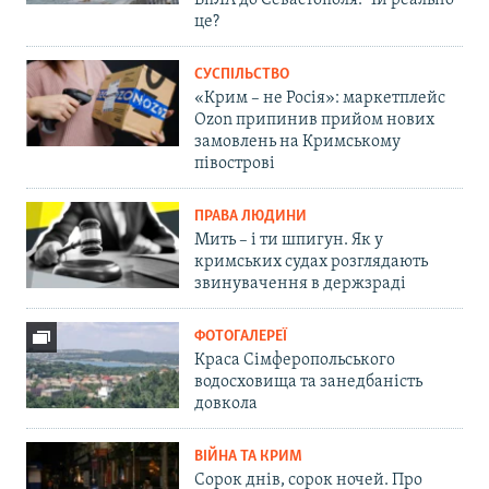
БпЛА до Севастополя. Чи реально
це?
СУСПІЛЬСТВО
«Крим – не Росія»: маркетплейс
Ozon припинив прийом нових
замовлень на Кримському
півострові
ПРАВА ЛЮДИНИ
Мить – і ти шпигун. Як у
кримських судах розглядають
звинувачення в держзраді
ФОТОГАЛЕРЕЇ
Краса Сімферопольського
водосховища та занедбаність
довкола
ВІЙНА ТА КРИМ
Сорок днів, сорок ночей. Про