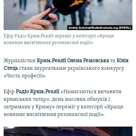
ВІДЕОУРОКИ «ELIFBE»
Русский
СВІДЧЕННЯ ОКУПАЦІЇ
Qırımtatar
УКРАЇНСЬКА ПРОБЛЕМА КРИМУ
Ефір Радіо Крим.Реалії переміг у категорії «Краще
ДОЛУЧАЙСЯ!
ІНФОГРАФІКА
новинне висвітлення резонансної події»
Журналістки
Крим.Реалії Олена Ремовська
та
Юлія
Усі сайти RFE/RL
Стець
стали лауреатками українського конкурсу
«Честь професії».
Ефір
Радіо Крим.Реалії
«Намагаються вичавити
кримських татар»: день масових обшуків і
затримань у Криму» переміг у категорії «Краще
новинне висвітлення резонансної події».