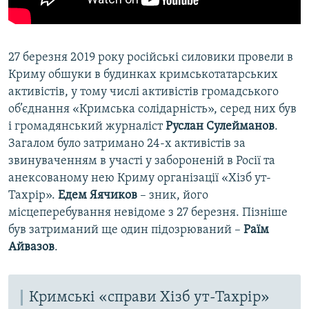
27 березня 2019 року російські силовики провели в
Криму обшуки в будинках кримськотатарських
активістів, у тому числі активістів громадського
об’єднання «Кримська солідарність», серед них був
і громадянський журналіст
Руслан Сулейманов
.
Загалом було затримано 24-х активістів за
звинуваченням в участі у забороненій в Росії та
анексованому нею Криму організації «Хізб ут-
Тахрір».
Едем Яячиков
– зник, його
місцеперебування невідоме з 27 березня. Пізніше
був затриманий ще один підозрюваний –
Раїм
Айвазов
.
Кримські «справи Хізб ут-Тахрір»