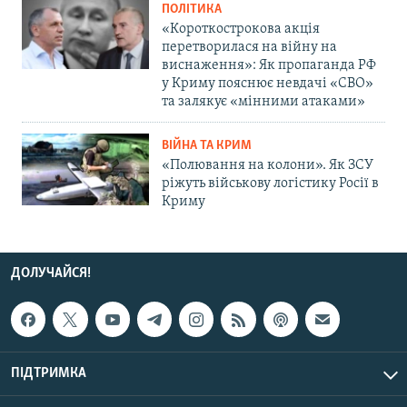
ПОЛІТИКА
«Короткострокова акція
перетворилася на війну на
виснаження»: Як пропаганда РФ
у Криму пояснює невдачі «СВО»
та залякує «мінними атаками»
ВІЙНА ТА КРИМ
«Полювання на колони». Як ЗСУ
ріжуть військову логістику Росії в
Криму
ДОЛУЧАЙСЯ!
ПІДТРИМКА