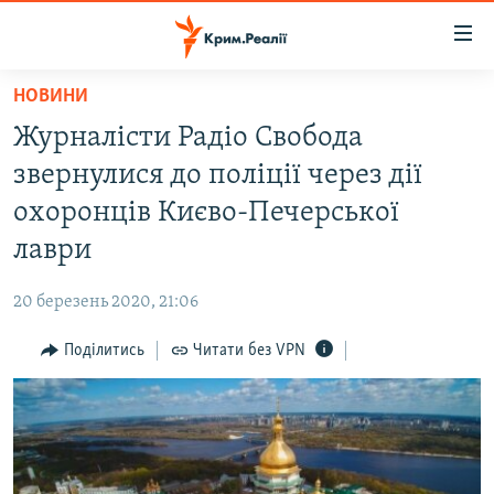
Доступність
посилання
Перейти
НОВИНИ
до
НОВИНИ
Журналісти Радіо Свобода
основного
ВОДА.КРИМ
матеріалу
звернулися до поліції через дії
ВІДЕО ТА ФОТО
Перейти
охоронців Києво-Печерської
до
ПОЛІТИКА
лаври
основної
БЛОГИ
навігації
20 березень 2020, 21:06
Перейти
ПОГЛЯД
до
Поділитись
Читати без VPN
ІНТЕРВ'Ю
пошуку
ВСЕ ЗА ДЕНЬ
СПЕЦПРОЕКТИ
ЯК ОБІЙТИ БЛОКУВАННЯ
ДЕПОРТАЦІЯ