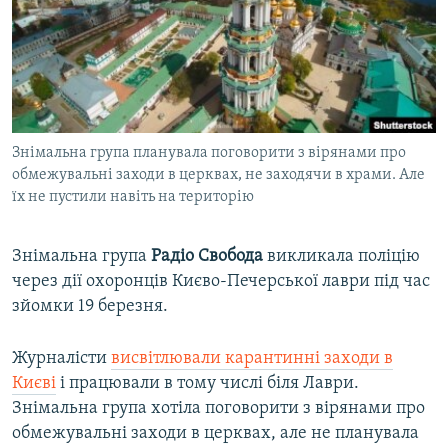
ВІДЕОУРОКИ «ELIFBE»
Русский
СВІДЧЕННЯ ОКУПАЦІЇ
Qırımtatar
УКРАЇНСЬКА ПРОБЛЕМА КРИМУ
ДОЛУЧАЙСЯ!
ІНФОГРАФІКА
Знімальна група планувала поговорити з вірянами про
обмежувальні заходи в церквах, не заходячи в храми. Але
їх не пустили навіть на територію
Усі сайти RFE/RL
Знімальна група
Радіо Свобода
викликала поліцію
через дії охоронців Києво-Печерської лаври під час
зйомки 19 березня.
Журналісти
висвітлювали карантинні заходи в
Києві
і працювали в тому числі біля Лаври.
Знімальна група хотіла поговорити з вірянами про
обмежувальні заходи в церквах, але не планувала