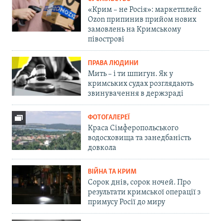
«Крим – не Росія»: маркетплейс
Ozon припинив прийом нових
замовлень на Кримському
півострові
ПРАВА ЛЮДИНИ
Мить – і ти шпигун. Як у
кримських судах розглядають
звинувачення в держзраді
ФОТОГАЛЕРЕЇ
Краса Сімферопольського
водосховища та занедбаність
довкола
ВІЙНА ТА КРИМ
Сорок днів, сорок ночей. Про
результати кримської операції з
примусу Росії до миру