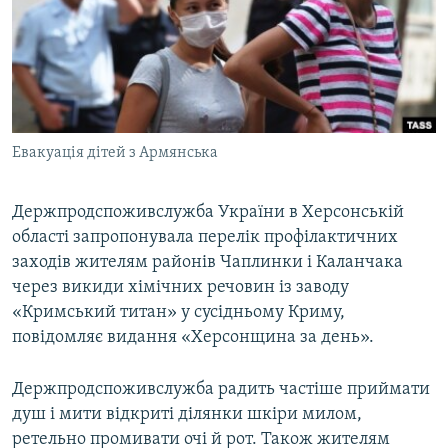
ВІДЕОУРОКИ «ELIFBE»
Русский
СВІДЧЕННЯ ОКУПАЦІЇ
Qırımtatar
УКРАЇНСЬКА ПРОБЛЕМА КРИМУ
ДОЛУЧАЙСЯ!
ІНФОГРАФІКА
Евакуація дітей з Армянська
Держпродспоживслужба України в Херсонській
Усі сайти RFE/RL
області запропонувала перелік профілактичних
заходів жителям районів Чаплинки і Каланчака
через викиди хімічних речовин із заводу
«Кримський титан» у сусідньому Криму,
повідомляє видання «Херсонщина за день».
Держпродспоживслужба радить частіше приймати
душ і мити відкриті ділянки шкіри милом,
ретельно промивати очі й рот. Також жителям