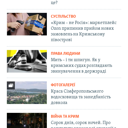
це?
СУСПІЛЬСТВО
«Крим – не Росія»: маркетплейс
Ozon припинив прийом нових
замовлень на Кримському
півострові
ПРАВА ЛЮДИНИ
Мить – і ти шпигун. Як у
кримських судах розглядають
звинувачення в держзраді
ФОТОГАЛЕРЕЇ
Краса Сімферопольського
водосховища та занедбаність
довкола
ВІЙНА ТА КРИМ
Сорок днів, сорок ночей. Про