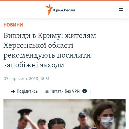
Доступність
посилання
Перейти
НОВИНИ
до
НОВИНИ
Викиди в Криму: жителям
основного
ВОДА.КРИМ
матеріалу
Херсонської області
ВІДЕО ТА ФОТО
Перейти
рекомендують посилити
до
ПОЛІТИКА
запобіжні заходи
основної
БЛОГИ
навігації
07 вересень 2018, 15:51
Перейти
ПОГЛЯД
до
Поділитись
Читати без VPN
ІНТЕРВ'Ю
пошуку
ВСЕ ЗА ДЕНЬ
СПЕЦПРОЕКТИ
ЯК ОБІЙТИ БЛОКУВАННЯ
ДЕПОРТАЦІЯ