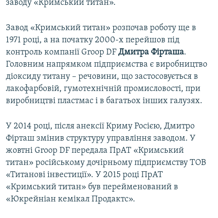
заводу «Кримський титан».
Завод «Кримський титан» розпочав роботу ще в
1971 році, а на початку 2000-х перейшов під
контроль компанії Groop DF
Дмитра Фірташа
.
Головним напрямком підприємства є виробництво
діоксиду титану – речовини, що застосовується в
лакофарбовій, гумотехнічній промисловості, при
виробництві пластмас і в багатьох інших галузях.
У 2014 році, після анексії Криму Росією, Дмитро
Фірташ змінив структуру управління заводом. У
жовтні Groop DF передала ПрАТ «Кримський
титан» російському дочірньому підприємству ТОВ
«Титанові інвестиції». У 2015 році ПрАТ
«Кримський титан» був перейменований в
«Юкрейніан кемікал Продактс».