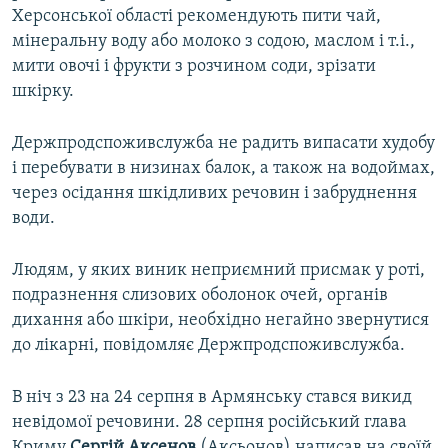
Херсонської області рекомендують пити чай,
мінеральну воду або молоко з содою, маслом і т.і.,
мити овочі і фрукти з розчином соди, зрізати
шкірку.
Держпродспоживслужба не радить випасати худобу
і перебувати в низинах балок, а також на водоймах,
через осідання шкідливих речовин і забруднення
води.
Людям, у яких виник неприємний присмак у роті,
подразнення слизових оболонок очей, органів
дихання або шкіри, необхідно негайно звернутися
до лікарні, повідомляє Держпродспоживслужба.
В ніч з 23 на 24 серпня в Армянську стався викид
невідомої речовини. 28 серпня російський глава
Криму
Сергій Аксенов
(Аксьонов) написав на своїй