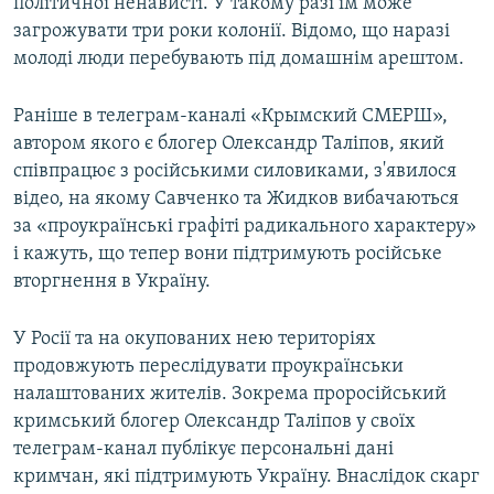
політичної ненависті. У такому разі їм може
загрожувати три роки колонії. Відомо, що наразі
молоді люди перебувають під домашнім арештом.
Раніше в телеграм-каналі «Крымский СМЕРШ»,
автором якого є блогер Олександр Таліпов, який
співпрацює з російськими силовиками, з'явилося
відео, на якому Савченко та Жидков вибачаються
за «проукраїнські графіті радикального характеру»
і кажуть, що тепер вони підтримують російське
вторгнення в Україну.
У Росії та на окупованих нею територіях
продовжують переслідувати проукраїнськи
налаштованих жителів. Зокрема проросійський
кримський блогер Олександр Таліпов у своїх
телеграм-канал публікує персональні дані
кримчан, які підтримують Україну. Внаслідок скарг