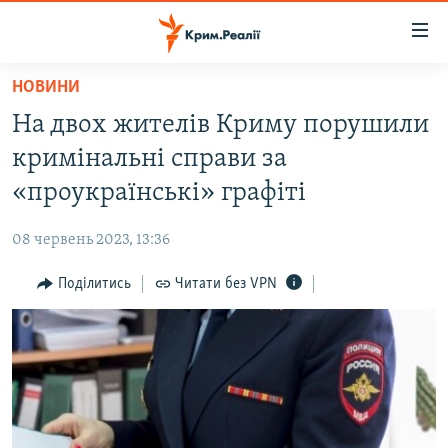
Доступність
посилання
Перейти
НОВИНИ
до
НОВИНИ
На двох жителів Криму порушили
основного
ВОДА.КРИМ
матеріалу
кримінальні справи за
ВІДЕО ТА ФОТО
Перейти
«проукраїнські» графіті
до
ПОЛІТИКА
основної
08 червень 2023, 13:36
БЛОГИ
навігації
Перейти
Поділитись
Читати без VPN
ПОГЛЯД
до
ІНТЕРВ'Ю
пошуку
ВСЕ ЗА ДЕНЬ
СПЕЦПРОЕКТИ
ЯК ОБІЙТИ БЛОКУВАННЯ
ДЕПОРТАЦІЯ