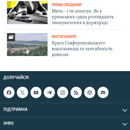
ПРАВА ЛЮДИНИ
Мить – і ти шпигун. Як у
кримських судах розглядають
звинувачення в держзраді
ФОТОГАЛЕРЕЇ
Краса Сімферопольського
водосховища та занедбаність
довкола
ДОЛУЧАЙСЯ!
ПІДТРИМКА
ІНФО