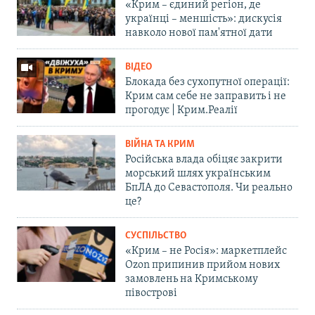
«Крим – єдиний регіон, де
українці – меншість»: дискусія
навколо нової пам'ятної дати
ВІДЕО
Блокада без сухопутної операції:
Крим сам себе не заправить і не
прогодує | Крим.Реалії
ВІЙНА ТА КРИМ
Російська влада обіцяє закрити
морський шлях українським
БпЛА до Севастополя. Чи реально
це?
СУСПІЛЬСТВО
«Крим – не Росія»: маркетплейс
Ozon припинив прийом нових
замовлень на Кримському
півострові