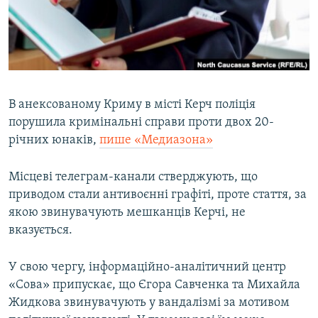
ВІДЕОУРОКИ «ELIFBE»
Русский
СВІДЧЕННЯ ОКУПАЦІЇ
Qırımtatar
УКРАЇНСЬКА ПРОБЛЕМА КРИМУ
ДОЛУЧАЙСЯ!
ІНФОГРАФІКА
В анексованому Криму в місті Керч поліція
порушила кримінальні справи проти двох 20-
річних юнаків,
пише «Медиазона»
Усі сайти RFE/RL
Місцеві телеграм-канали стверджують, що
приводом стали антивоєнні графіті, проте стаття, за
якою звинувачують мешканців Керчі, не
вказується.
У свою чергу, інформаційно-аналітичний центр
«Сова» припускає, що Єгора Савченка та Михайла
Жидкова звинувачують у вандалізмі за мотивом