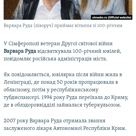
ВІДЕОУРОКИ «ELIFBE»
Русский
СВІДЧЕННЯ ОКУПАЦІЇ
Qırımtatar
Варвара Руда (ліворуч) приймає вітання зі 100-річчям
УКРАЇНСЬКА ПРОБЛЕМА КРИМУ
ДОЛУЧАЙСЯ!
ІНФОГРАФІКА
У Сімферополі ветеран Другої світової війни
Варвара Руда
відсвяткувала 100-річний ювілей,
повідомляє російська адміністрація міста.
Усі сайти RFE/RL
Як повідомляється, ювілярка після війни жила в
Ленінграді, де понад 50 років пропрацювала в
обласному, потім у республіканському
тубдиспансері. 1994 року Руда переїхала до Криму,
де в облздороввідділі займалася туберкульозом.
2007 року Варвара Руда отримала звання
заслуженого лікаря Автономної Республіки Крим.