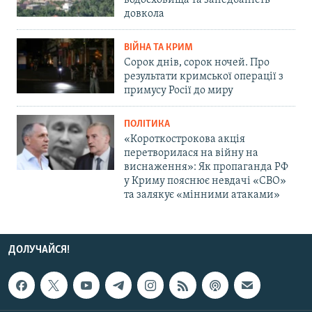
водосховища та занедбаність
довкола
ВІЙНА ТА КРИМ
Сорок днів, сорок ночей. Про
результати кримської операції з
примусу Росії до миру
ПОЛІТИКА
«Короткострокова акція
перетворилася на війну на
виснаження»: Як пропаганда РФ
у Криму пояснює невдачі «СВО»
та залякує «мінними атаками»
ДОЛУЧАЙСЯ!