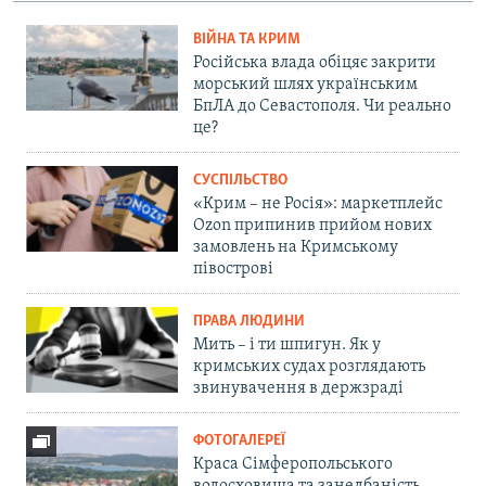
ВІЙНА ТА КРИМ
Російська влада обіцяє закрити
морський шлях українським
БпЛА до Севастополя. Чи реально
це?
СУСПІЛЬСТВО
«Крим – не Росія»: маркетплейс
Ozon припинив прийом нових
замовлень на Кримському
півострові
ПРАВА ЛЮДИНИ
Мить – і ти шпигун. Як у
кримських судах розглядають
звинувачення в держзраді
ФОТОГАЛЕРЕЇ
Краса Сімферопольського